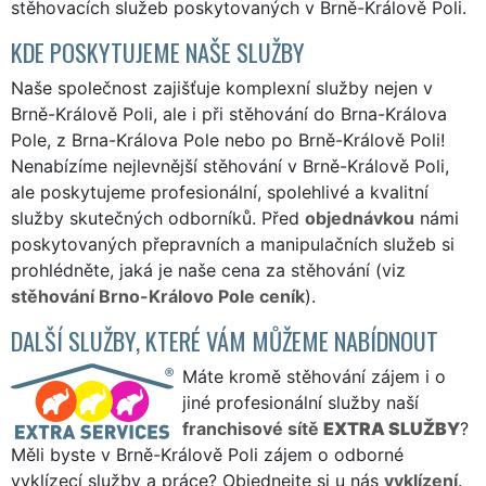
stěhovacích služeb poskytovaných v Brně-Králově Poli.
KDE POSKYTUJEME NAŠE SLUŽBY
Naše společnost zajišťuje komplexní služby nejen v
Brně-Králově Poli, ale i při stěhování do Brna-Králova
Pole, z Brna-Králova Pole nebo po Brně-Králově Poli!
Nenabízíme nejlevnější stěhování v Brně-Králově Poli,
ale poskytujeme profesionální, spolehlivé a kvalitní
služby skutečných odborníků. Před
objednávkou
námi
poskytovaných přepravních a manipulačních služeb si
prohlédněte, jaká je naše cena za stěhování (viz
stěhování Brno-Královo Pole ceník
).
DALŠÍ SLUŽBY, KTERÉ VÁM MŮŽEME NABÍDNOUT
Máte kromě stěhování zájem i o
jiné profesionální služby naší
franchisové sítě
EXTRA SLUŽBY
?
Měli byste v Brně-Králově Poli zájem o odborné
vyklízecí služby a práce? Objednejte si u nás
vyklízení
.