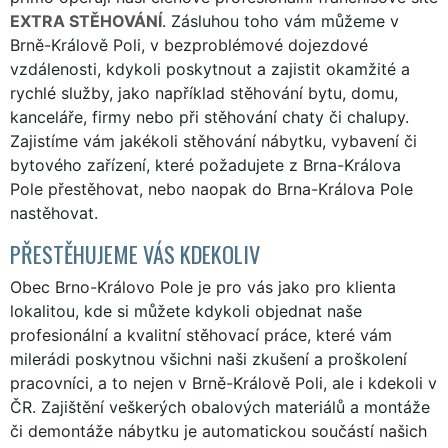
EXTRA STĚHOVÁNÍ
. Zásluhou toho vám můžeme v
Brně-Králově Poli, v bezproblémové dojezdové
vzdálenosti, kdykoli poskytnout a zajistit okamžité a
rychlé služby, jako například stěhování bytu, domu,
kanceláře, firmy nebo při stěhování chaty či chalupy.
Zajistíme vám jakékoli stěhování nábytku, vybavení či
bytového zařízení, které požadujete z Brna-Králova
Pole přestěhovat, nebo naopak do Brna-Králova Pole
nastěhovat.
PŘESTĚHUJEME VÁS KDEKOLIV
Obec Brno-Královo Pole je pro vás jako pro klienta
lokalitou, kde si můžete kdykoli objednat naše
profesionální a kvalitní stěhovací práce, které vám
milerádi poskytnou všichni naši zkušení a proškolení
pracovníci, a to nejen v Brně-Králově Poli, ale i kdekoli v
ČR. Zajištění veškerých obalových materiálů a montáže
či demontáže nábytku je automatickou součástí našich