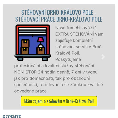
LE -
STĚHOVACÍ SLUŽBA BRNO-KRÁL
VO POLE
POLE - STĚHOVACÍ FIRMA BRNO
KRÁLOVO POLE
á síť
ÁNÍ vám
Poskytujeme
etní
stěhovací slu
s v Brně-
Brně-Králově P
na špičkové ú
se speciální
vání
stěhovací
 týdnu
technikou. Tyto služby zajišťujeme
ní
domácnostem i firmám v celém okresu
 kvalitně
se zárukou kvality franchisové sítě E
STĚHOVÁNÍ. Nabízíme stěhovací služb
NON-STOP včetně víkendů a svátků b
 Poli
příplatků.
Mám zájem o stěhovací služby v Brně-Králově