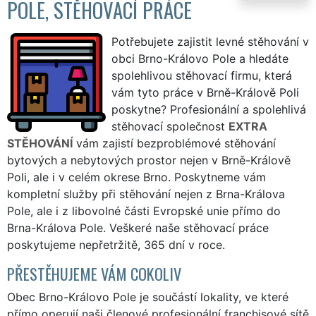
POLE, STĚHOVACÍ PRÁCE
Potřebujete zajistit levné stěhování v
obci Brno-Královo Pole a hledáte
spolehlivou stěhovací firmu, která
vám tyto práce v Brně-Králově Poli
poskytne? Profesionální a spolehlivá
stěhovací společnost
EXTRA
STĚHOVÁNÍ
vám zajistí bezproblémové stěhování
bytových a nebytových prostor nejen v Brně-Králově
Poli, ale i v celém okrese Brno. Poskytneme vám
kompletní služby při stěhování nejen z Brna-Králova
Pole, ale i z libovolné části Evropské unie přímo do
Brna-Králova Pole. Veškeré naše stěhovací práce
poskytujeme nepřetržitě, 365 dní v roce.
PŘESTĚHUJEME VÁM COKOLIV
Obec Brno-Královo Pole je součástí lokality, ve které
přímo operují naši členové profesionální franchisové sítě