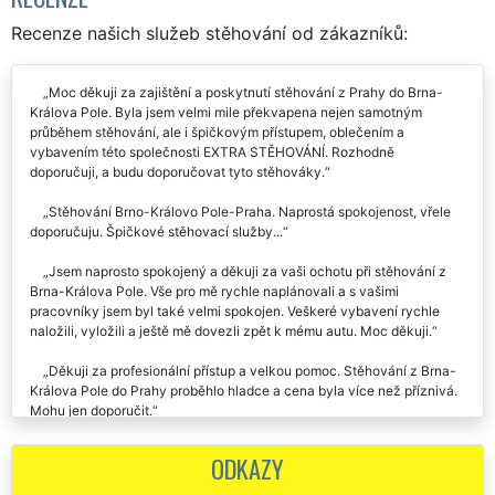
RECENZE
Recenze našich služeb stěhování od zákazníků:
Moc děkuji za zajištění a poskytnutí stěhování z Prahy do Brna-
Králova Pole. Byla jsem velmi mile překvapena nejen samotným
průběhem stěhování, ale i špičkovým přístupem, oblečením a
vybavením této společnosti EXTRA STĚHOVÁNÍ. Rozhodně
doporučuji, a budu doporučovat tyto stěhováky.
Stěhování Brno-Královo Pole-Praha. Naprostá spokojenost, vřele
doporučuju. Špičkové stěhovací služby...
Jsem naprosto spokojený a děkuji za vaši ochotu při stěhování z
Brna-Králova Pole. Vše pro mě rychle naplánovali a s vašimi
pracovníky jsem byl také velmi spokojen. Veškeré vybavení rychle
naložili, vyložili a ještě mě dovezli zpět k mému autu. Moc děkuji.
Děkuji za profesionální přístup a velkou pomoc. Stěhování z Brna-
Králova Pole do Prahy proběhlo hladce a cena byla více než příznivá.
Mohu jen doporučit.