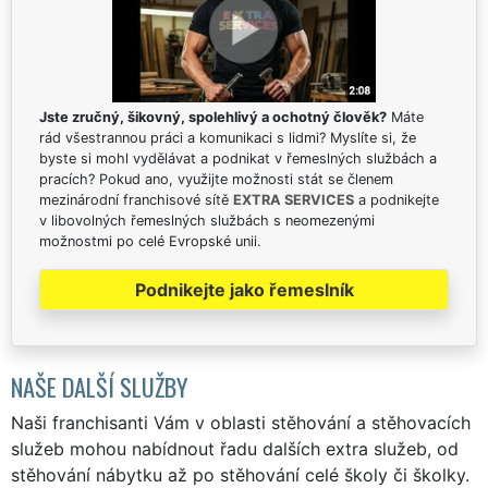
Jste zručný, šikovný, spolehlivý a ochotný člověk?
Máte
rád všestrannou práci a komunikaci s lidmi? Myslíte si, že
byste si mohl vydělávat a podnikat v řemeslných službách a
pracích? Pokud ano, využijte možnosti stát se členem
mezinárodní franchisové sítě
EXTRA SERVICES
a podnikejte
v libovolných řemeslných službách s neomezenými
možnostmi po celé Evropské unii.
Podnikejte jako řemeslník
NAŠE DALŠÍ SLUŽBY
Naši franchisanti Vám v oblasti stěhování a stěhovacích
služeb mohou nabídnout řadu dalších extra služeb, od
stěhování nábytku až po stěhování celé školy či školky.