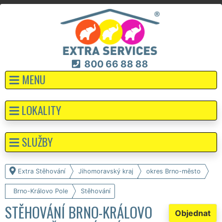
800 66 88 88
MENU
LOKALITY
SLUŽBY
Extra Stěhování
Jihomoravský kraj
okres Brno-město
Brno-Královo Pole
Stěhování
STĚHOVÁNÍ BRNO-KRÁLOVO
Objednat