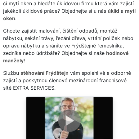
či mytí oken a hledáte úklidovou firmu která vám zajistí
jakékoli úklidové práce? Objednejte si u nás
úklid
a
mytí
oken
.
Chcete zajistit malování, čištění odpadů, montáž
nábytku, sekání trávy, řezání dřeva, vrtání poliček nebo
opravu nábytku a sháníte ve Frýdštejně řemeslníka,
zedníka nebo údržbáře? Objednejte si naše
hodinové
manžely
!
Službu
stěhování Frýdštejn
vám spolehlivě a odborně
zajistí a poskytnou členové mezinárodní franchisové
sítě EXTRA SERVICES.