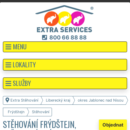
800 66 88 88
MENU
LOKALITY
SLUŽBY
Extra Stěhování
Liberecký kraj
okres Jablonec nad Nisou
Frýdštejn
Stěhování
STĚHOVÁNÍ FRÝDŠTEJN,
Objednat