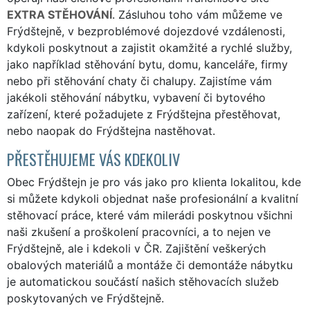
EXTRA STĚHOVÁNÍ
. Zásluhou toho vám můžeme ve
Frýdštejně, v bezproblémové dojezdové vzdálenosti,
kdykoli poskytnout a zajistit okamžité a rychlé služby,
jako například stěhování bytu, domu, kanceláře, firmy
nebo při stěhování chaty či chalupy. Zajistíme vám
jakékoli stěhování nábytku, vybavení či bytového
zařízení, které požadujete z Frýdštejna přestěhovat,
nebo naopak do Frýdštejna nastěhovat.
PŘESTĚHUJEME VÁS KDEKOLIV
Obec Frýdštejn je pro vás jako pro klienta lokalitou, kde
si můžete kdykoli objednat naše profesionální a kvalitní
stěhovací práce, které vám milerádi poskytnou všichni
naši zkušení a proškolení pracovníci, a to nejen ve
Frýdštejně, ale i kdekoli v ČR. Zajištění veškerých
obalových materiálů a montáže či demontáže nábytku
je automatickou součástí našich stěhovacích služeb
poskytovaných ve Frýdštejně.