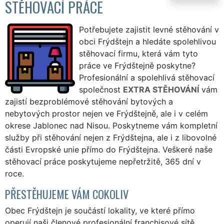
STĚHOVACÍ PRÁCE
Potřebujete zajistit levné stěhování v
obci Frýdštejn a hledáte spolehlivou
stěhovací firmu, která vám tyto
práce ve Frýdštejně poskytne?
Profesionální a spolehlivá stěhovací
společnost
EXTRA STĚHOVÁNÍ
vám
zajistí bezproblémové stěhování bytových a
nebytových prostor nejen ve Frýdštejně, ale i v celém
okrese Jablonec nad Nisou. Poskytneme vám kompletní
služby při stěhování nejen z Frýdštejna, ale i z libovolné
části Evropské unie přímo do Frýdštejna. Veškeré naše
stěhovací práce poskytujeme nepřetržitě, 365 dní v
roce.
PŘESTĚHUJEME VÁM COKOLIV
Obec Frýdštejn je součástí lokality, ve které přímo
operují naši členové profesionální franchisové sítě