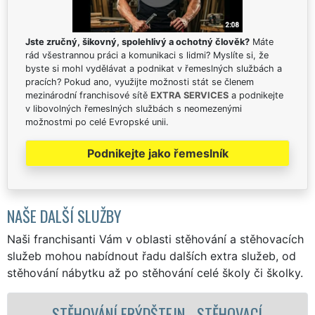
Jste zručný, šikovný, spolehlivý a ochotný člověk?
Máte
rád všestrannou práci a komunikaci s lidmi? Myslíte si, že
byste si mohl vydělávat a podnikat v řemeslných službách a
pracích? Pokud ano, využijte možnosti stát se členem
mezinárodní franchisové sítě
EXTRA SERVICES
a podnikejte
v libovolných řemeslných službách s neomezenými
možnostmi po celé Evropské unii.
Podnikejte jako řemeslník
NAŠE DALŠÍ SLUŽBY
Naši franchisanti Vám v oblasti stěhování a stěhovacích
služeb mohou nabídnout řadu dalších extra služeb, od
stěhování nábytku až po stěhování celé školy či školky.
Í
STĚHOVACÍ SLUŽBA FRÝDŠTEJN -