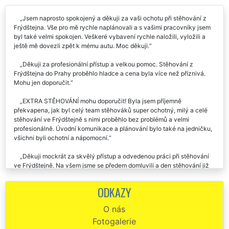
Recenze našich služeb stěhování od zákazníků:
Jsem naprosto spokojený a děkuji za vaši ochotu při stěhování z
Frýdštejna. Vše pro mě rychle naplánovali a s vašimi pracovníky jsem
byl také velmi spokojen. Veškeré vybavení rychle naložili, vyložili a
ještě mě dovezli zpět k mému autu. Moc děkuji.
Děkuji za profesionální přístup a velkou pomoc. Stěhování z
Frýdštejna do Prahy proběhlo hladce a cena byla více než příznivá.
Mohu jen doporučit.
EXTRA STĚHOVÁNÍ mohu doporučit! Byla jsem příjemně
překvapena, jak byl celý team stěhováků super ochotný, milý a celé
stěhování ve Frýdštejně s nimi proběhlo bez problémů a velmi
profesionálně. Úvodní komunikace a plánování bylo také na jedničku,
všichni byli ochotní a nápomocní.
Děkuji mockrát za skvělý přístup a odvedenou práci při stěhování
ve Frýdštejně. Na všem jsme se předem domluvili a den stěhování již
probíhal velice rychle. Pracovníci vše pečlivě balili do folie a s
nábytkem manipulovali opravdu opatrně, takže nikde žádné
ODKAZY
škrábance. Vše tedy bylo odstěhováno bez problémů, pánové jsou
milý a v novém bytě mi pomohli rozmístit větší nábytek, jak jsem si
O nás
přála.