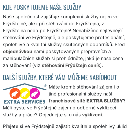
KDE POSKYTUJEME NAŠE SLUŽBY
Naše společnost zajišťuje komplexní služby nejen ve
Frýdštejně, ale i při stěhování do Frýdštejna, z
Frýdštejna nebo po Frýdštejně! Nenabízíme nejlevnější
stěhování ve Frýdštejně, ale poskytujeme profesionální,
spolehlivé a kvalitní služby skutečných odborníků. Před
objednávkou
námi poskytovaných přepravních a
manipulačních služeb si prohlédněte, jaká je naše cena
za stěhování (viz
stěhování Frýdštejn ceník
).
DALŠÍ SLUŽBY, KTERÉ VÁM MŮŽEME NABÍDNOUT
Máte kromě stěhování zájem i o
jiné profesionální služby naší
franchisové sítě
EXTRA SLUŽBY
?
Měli byste ve Frýdštejně zájem o odborné vyklízecí
služby a práce? Objednejte si u nás
vyklízení
.
Přejete si ve Frýdštejně zajistit kvalitní a spolehlivý úklid