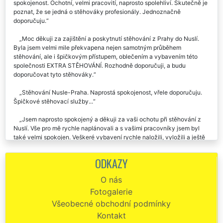
Již dvakrát jsem se stěhovala s touto společností. Vždy naprostá
spokojenost. Ochotní, velmi pracovití, naprosto spolehliví. Skutečně je
poznat, že se jedná o stěhováky profesionály. Jednoznačně
doporučuju.
Moc děkuji za zajištění a poskytnutí stěhování z Prahy do Nuslí.
Byla jsem velmi mile překvapena nejen samotným průběhem
stěhování, ale i špičkovým přístupem, oblečením a vybavením této
společnosti EXTRA STĚHOVÁNÍ. Rozhodně doporučuji, a budu
doporučovat tyto stěhováky.
Stěhování Nusle-Praha. Naprostá spokojenost, vřele doporučuju.
Špičkové stěhovací služby...
Jsem naprosto spokojený a děkuji za vaši ochotu při stěhování z
Nuslí. Vše pro mě rychle naplánovali a s vašimi pracovníky jsem byl
také velmi spokojen. Veškeré vybavení rychle naložili, vyložili a ještě
mě dovezli zpět k mému autu. Moc děkuji.
ODKAZY
Děkuji za profesionální přístup a velkou pomoc. Stěhování z Nuslí
do Prahy proběhlo hladce a cena byla více než příznivá. Mohu jen
O nás
doporučit.
Fotogalerie
EXTRA STĚHOVÁNÍ mohu doporučit! Byla jsem příjemně
Všeobecné obchodní podmínky
překvapena, jak byl celý team stěhováků super ochotný, milý a celé