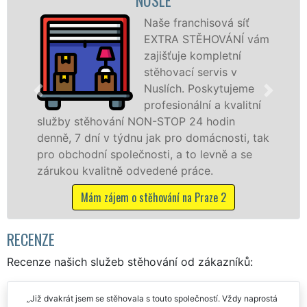
Poskytujeme
vám
stěhovací služby v
Nuslích na špičkové
úrovni se speciální
stěhovací
ní
technikou. Tyto
služby zajišťujeme domácnostem i firmám v
tak
celém okresu Praha 2 se zárukou kvality
franchisové sítě EXTRA STĚHOVÁNÍ.
Nabízíme stěhovací služby NON-STOP
včetně víkendů a svátků bez příplatků.
Mám zájem o stěhovací služby na Praze 2
RECENZE
Recenze našich služeb stěhování od zákazníků: