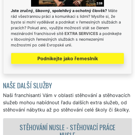
Jste zručný, šikovný, spolehlivý a ochotný člověk?
Máte
rád všestrannou práci a komunikaci s lidmi? Myslíte si, že
byste si mohl vydělávat a podnikat v řemeslných službách a
pracích? Pokud ano, využijte možnosti stát se členem
mezinárodní franchisové sítě
EXTRA SERVICES
a podnikejte
v libovolných řemeslných službách s neomezenými
možnostmi po celé Evropské unii.
Podnikejte jako řemeslník
NAŠE DALŠÍ SLUŽBY
Naši franchisanti Vám v oblasti stěhování a stěhovacích
služeb mohou nabídnout řadu dalších extra služeb, od
stěhování nábytku až po stěhování celé školy či školky.
CE
STĚHOVACÍ SLUŽBA NUSLE - STĚHOVACÍ
FIRMA NUSLE