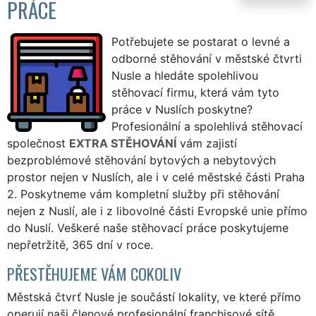
PRÁCE
Potřebujete se postarat o levné a
odborné stěhování v městské čtvrti
Nusle a hledáte spolehlivou
stěhovací firmu, která vám tyto
práce v Nuslích poskytne?
Profesionální a spolehlivá stěhovací
společnost
EXTRA STĚHOVÁNÍ
vám zajistí
bezproblémové stěhování bytových a nebytových
prostor nejen v Nuslích, ale i v celé městské části Praha
2. Poskytneme vám kompletní služby při stěhování
nejen z Nuslí, ale i z libovolné části Evropské unie přímo
do Nuslí. Veškeré naše stěhovací práce poskytujeme
nepřetržitě, 365 dní v roce.
PŘESTĚHUJEME VÁM COKOLIV
Městská čtvrť Nusle je součástí lokality, ve které přímo
operují naši členové profesionální franchisové sítě