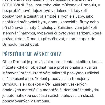
STĚHOVÁNÍ
. Zásluhou toho vám můžeme v Drmoulu, v
bezproblémové dojezdové vzdálenosti, kdykoli
poskytnout a zajistit okamžité a rychlé služby, jako
například stěhování bytu, domu, kanceláře, firmy nebo
při stěhování chaty či chalupy. Zajistíme vám jakékoli
stěhování nábytku, vybavení či bytového zařízení, které
požadujete z Drmoulu přestěhovat, nebo naopak do
Drmoulu nastěhovat.
PŘESTĚHUJEME VÁS KDEKOLIV
Obec Drmoul je pro vás jako pro klienta lokalitou, kde si
můžete kdykoli objednat naše profesionální a kvalitní
stěhovací práce, které vám milerádi poskytnou všichni
naši zkušení a proškolení pracovníci, a to nejen v
Drmoulu, ale i kdekoli v ČR. Zajištění veškerých
obalových materiálů a montáže či demontáže nábytku
je automatickou součástí našich stěhovacích služeb
poskytovaných v Drmoulu.