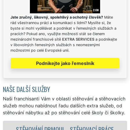
Jste zručný, šikovný, spolehlivý a ochotný člověk?
Máte
rád všestrannou práci a komunikaci s lidmi? Myslíte si, že
byste si mohl vydělávat a podnikat v řemeslných službách a
pracích? Pokud ano, využijte možnosti stát se členem
mezinárodní franchisové sítě
EXTRA SERVICES
a podnikejte
v libovolných řemeslných službách s neomezenými
možnostmi po celé Evropské unii.
Podnikejte jako řemeslník
NAŠE DALŠÍ SLUŽBY
Naši franchisanti Vám v oblasti stěhování a stěhovacích
služeb mohou nabídnout řadu dalších extra služeb, od
stěhování nábytku až po stěhování celé školy či školky.
ACÍ PRÁCE
STĚHOVACÍ SLUŽBA DRMOUL