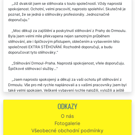
Již dvakrát jsem se stěhovala s touto společností. Vždy naprostá
spokojenost. Ochotní, velmi pracovití, naprosto spolehliví. Skutečně je
poznat, že se jedná o stěhováky profesionály. Jednoznačně
doporučuju.
Moc děkuji za zajištění a poskytnutí stěhování z Prahy do Drmoulu.
Byla jsem velmi mile překvapena nejen samotným průběhem
stěhování, ale i špičkovým přístupem, oblečením a vybavením této
společnosti EXTRA STĚHOVÁNÍ. Rozhodně doporučuji, a budu
doporučovat tyto stěhováky.
Stěhování Drmoul-Praha. Naprostá spokojenost, vřele doporučuju.
Špičkové stěhovací služby...
Jsem naprosto spokojený a děkuji za vaši ochotu při stěhování z
Drmoulu. Vše pro mě rychle naplánovali a s vašimi pracovníky jsem byl
také velmi spokojen. Veškeré vybavení rychle naložili, vyložili a ještě
mě dovezli zpět k mému autu. Moc děkuji.
ODKAZY
Děkuji za profesionální přístup a velkou pomoc. Stěhování z
Drmoulu do Prahy proběhlo hladce a cena byla více než příznivá.
O nás
Mohu jen doporučit.
Fotogalerie