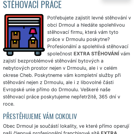
STĚHOVACÍ PRÁCE
Potřebujete zajistit levné stěhování v
obci Drmoul a hledáte spolehlivou
stěhovací firmu, která vám tyto
práce v Drmoulu poskytne?
Profesionální a spolehlivá stěhovací
společnost
EXTRA STĚHOVÁNÍ
vám
zajistí bezproblémové stěhování bytových a
nebytových prostor nejen v Drmoulu, ale i v celém
okrese Cheb. Poskytneme vám kompletní služby při
stěhování nejen z Drmoulu, ale i z libovolné části
Evropské unie přímo do Drmoulu. Veškeré naše
stěhovací práce poskytujeme nepřetržitě, 365 dní v
roce.
PŘESTĚHUJEME VÁM COKOLIV
Obec Drmoul je součástí lokality, ve které přímo operují
naši členové profesionální franchisové sítě
EXTRA