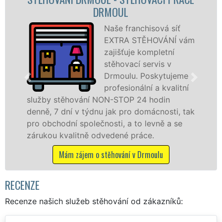
STĚHOVACÍ FIRMA DRMOU
ová síť
Poskytujem
OVÁNÍ vám
stěhovací s
pletní
Drmoulu na
vis v
špičkové úr
skytujeme
speciální st
a kvalitní
technikou. 
odin
služby zajišťujeme domácnostem i f
cnosti, tak
celém okresu Cheb se zárukou kvali
vně a se
franchisové sítě EXTRA STĚHOVÁNÍ.
.
Nabízíme stěhovací služby NON-ST
včetně víkendů a svátků bez příplatk
ulu
Mám zájem o stěhovací služby v Drmo
RECENZE
Recenze našich služeb stěhování od zákazníků: