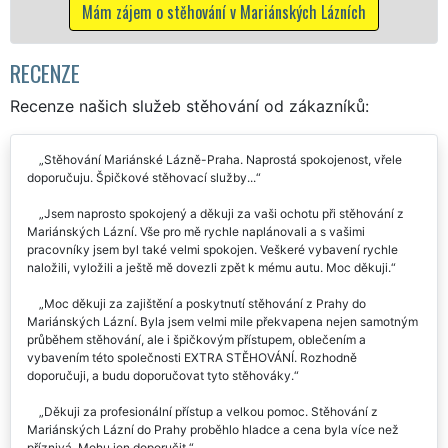
ch
Mám zájem o stěhovací služby v Mariánských
Lázních
RECENZE
Recenze našich služeb stěhování od zákazníků:
Stěhování Mariánské Lázně-Praha. Naprostá spokojenost, vřele
doporučuju. Špičkové stěhovací služby...
Jsem naprosto spokojený a děkuji za vaši ochotu při stěhování z
Mariánských Lázní. Vše pro mě rychle naplánovali a s vašimi
pracovníky jsem byl také velmi spokojen. Veškeré vybavení rychle
naložili, vyložili a ještě mě dovezli zpět k mému autu. Moc děkuji.
Moc děkuji za zajištění a poskytnutí stěhování z Prahy do
Mariánských Lázní. Byla jsem velmi mile překvapena nejen samotným
průběhem stěhování, ale i špičkovým přístupem, oblečením a
vybavením této společnosti EXTRA STĚHOVÁNÍ. Rozhodně
doporučuji, a budu doporučovat tyto stěhováky.