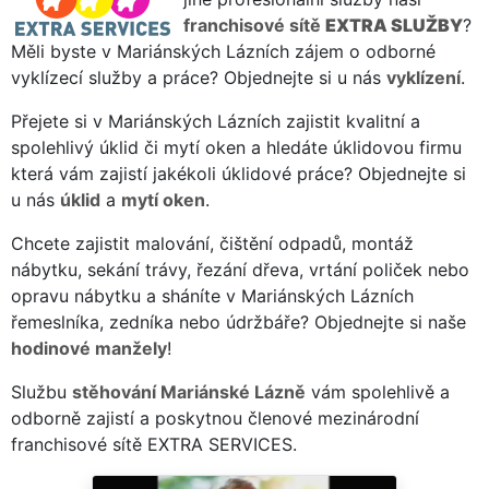
franchisové sítě
EXTRA SLUŽBY
?
Měli byste v Mariánských Lázních zájem o odborné
vyklízecí služby a práce? Objednejte si u nás
vyklízení
.
Přejete si v Mariánských Lázních zajistit kvalitní a
spolehlivý úklid či mytí oken a hledáte úklidovou firmu
která vám zajistí jakékoli úklidové práce? Objednejte si
u nás
úklid
a
mytí oken
.
Chcete zajistit malování, čištění odpadů, montáž
nábytku, sekání trávy, řezání dřeva, vrtání poliček nebo
opravu nábytku a sháníte v Mariánských Lázních
řemeslníka, zedníka nebo údržbáře? Objednejte si naše
hodinové manžely
!
Službu
stěhování Mariánské Lázně
vám spolehlivě a
odborně zajistí a poskytnou členové mezinárodní
franchisové sítě EXTRA SERVICES.