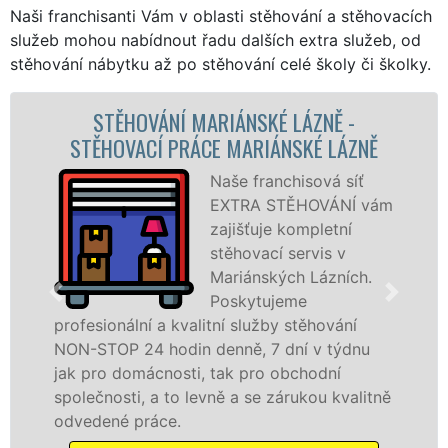
Naši franchisanti Vám v oblasti stěhování a stěhovacích
služeb mohou nabídnout řadu dalších extra služeb, od
stěhování nábytku až po stěhování celé školy či školky.
STĚHOVACÍ SLUŽBA MARIÁNSKÉ LÁZNĚ 
ZNĚ
STĚHOVACÍ FIRMA MARIÁNSKÉ LÁZNĚ
ť
Poskytujeme
 vám
stěhovací služby 
Mariánských
Lázních na
h.
špičkové úrovni s
speciální stěhovac
technikou. Tyto služby zajišťujeme
nu
domácnostem i firmám v celém okresu Ch
se zárukou kvality franchisové sítě EXTRA
litně
STĚHOVÁNÍ. Nabízíme stěhovací služby
NON-STOP včetně víkendů a svátků bez
příplatků.