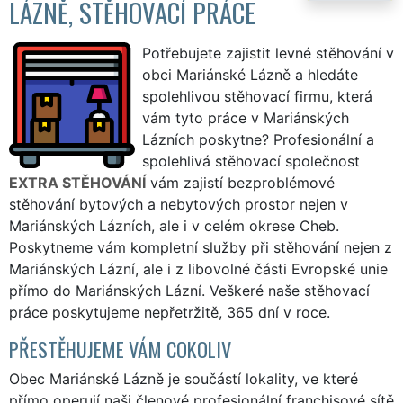
LÁZNĚ, STĚHOVACÍ PRÁCE
Potřebujete zajistit levné stěhování v
obci Mariánské Lázně a hledáte
spolehlivou stěhovací firmu, která
vám tyto práce v Mariánských
Lázních poskytne? Profesionální a
spolehlivá stěhovací společnost
EXTRA STĚHOVÁNÍ
vám zajistí bezproblémové
stěhování bytových a nebytových prostor nejen v
Mariánských Lázních, ale i v celém okrese Cheb.
Poskytneme vám kompletní služby při stěhování nejen z
Mariánských Lázní, ale i z libovolné části Evropské unie
přímo do Mariánských Lázní. Veškeré naše stěhovací
práce poskytujeme nepřetržitě, 365 dní v roce.
PŘESTĚHUJEME VÁM COKOLIV
Obec Mariánské Lázně je součástí lokality, ve které
přímo operují naši členové profesionální franchisové sítě