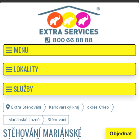
800 66 88 88
MENU
LOKALITY
SLUŽBY
Extra Stěhování
Karlovarský kraj
okres Cheb
Mariánské Lázně
Stěhování
STĚHOVÁNÍ MARIÁNSKÉ
Objednat