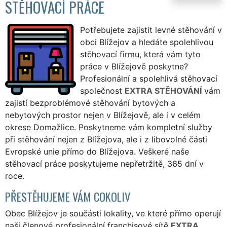
STĚHOVACÍ PRÁCE
Potřebujete zajistit levné stěhování v
obci Blížejov a hledáte spolehlivou
stěhovací firmu, která vám tyto
práce v Blížejově poskytne?
Profesionální a spolehlivá stěhovací
společnost
EXTRA STĚHOVÁNÍ
vám
zajistí bezproblémové stěhování bytových a
nebytových prostor nejen v Blížejově, ale i v celém
okrese Domažlice. Poskytneme vám kompletní služby
při stěhování nejen z Blížejova, ale i z libovolné části
Evropské unie přímo do Blížejova. Veškeré naše
stěhovací práce poskytujeme nepřetržitě, 365 dní v
roce.
PŘESTĚHUJEME VÁM COKOLIV
Obec Blížejov je součástí lokality, ve které přímo operují
naši členové profesionální franchisové sítě
EXTRA