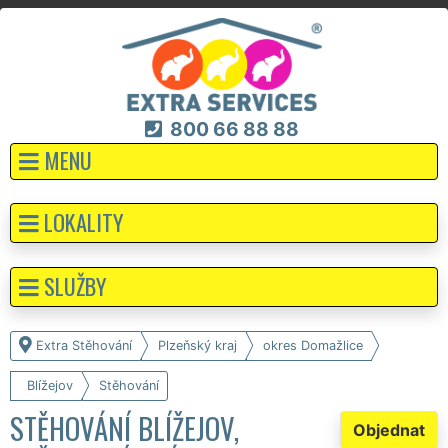
800 66 88 88
MENU
LOKALITY
SLUŽBY
Extra Stěhování
Plzeňský kraj
okres Domažlice
Blížejov
Stěhování
STĚHOVÁNÍ BLÍŽEJOV,
Objednat