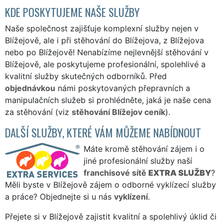
KDE POSKYTUJEME NAŠE SLUŽBY
Naše společnost zajišťuje komplexní služby nejen v
Blížejově, ale i při stěhování do Blížejova, z Blížejova
nebo po Blížejově! Nenabízíme nejlevnější stěhování v
Blížejově, ale poskytujeme profesionální, spolehlivé a
kvalitní služby skutečných odborníků. Před
objednávkou
námi poskytovaných přepravních a
manipulačních služeb si prohlédněte, jaká je naše cena
za stěhování (viz
stěhování Blížejov ceník
).
DALŠÍ SLUŽBY, KTERÉ VÁM MŮŽEME NABÍDNOUT
Máte kromě stěhování zájem i o
jiné profesionální služby naší
franchisové sítě
EXTRA SLUŽBY
?
Měli byste v Blížejově zájem o odborné vyklízecí služby
a práce? Objednejte si u nás
vyklízení
.
Přejete si v Blížejově zajistit kvalitní a spolehlivý úklid či