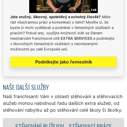
Jste zručný, šikovný, spolehlivý a ochotný člověk?
Máte
rád všestrannou práci a komunikaci s lidmi? Myslíte si, že
byste si mohl vydělávat a podnikat v řemeslných službách a
pracích? Pokud ano, využijte možnosti stát se členem
mezinárodní franchisové sítě
EXTRA SERVICES
a podnikejte
v libovolných řemeslných službách s neomezenými
možnostmi po celé Evropské unii.
Podnikejte jako řemeslník
NAŠE DALŠÍ SLUŽBY
Naši franchisanti Vám v oblasti stěhování a stěhovacích
služeb mohou nabídnout řadu dalších extra služeb, od
stěhování nábytku až po stěhování celé školy či školky.
E
STĚHOVACÍ SLUŽBA BLÍŽEJOV -