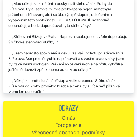
Moc děkuji za zajištění a poskytnutí stěhování z Prahy do
Blížejova. Byla jsem velmi mile překvapena nejen samotným
průběhem stěhování, ale i špičkovým přístupem, oblečením a
vybavením této společnosti EXTRA STĚHOVÁNÍ. Rozhodně
doporučuji, a budu doporučovat tyto stěhováky.
Stěhování Blížejov-Praha. Naprostá spokojenost, vřele doporučuju.
Špičkové stěhovací služby...
Jsem naprosto spokojený a děkuji za vaši ochotu při stěhování z
Blížejova. Vše pro mě rychle naplánovali a s vašimi pracovníky jsem
byl také velmi spokojen. Veškeré vybavení rychle naložili, vyložili a
ještě mě dovezli zpět k mému autu. Moc děkuji.
Děkuji za profesionální přístup a velkou pomoc. Stěhování z
Blížejova do Prahy proběhlo hladce a cena byla více než příznivá.
Mohu jen doporučit.
EXTRA STĚHOVÁNÍ mohu doporučit! Byla jsem příjemně
ODKAZY
překvapena, jak byl celý team stěhováků super ochotný, milý a celé
stěhování v Blížejově s nimi proběhlo bez problémů a velmi
O nás
profesionálně. Úvodní komunikace a plánování bylo také na jedničku,
Fotogalerie
všichni byli ochotní a nápomocní.