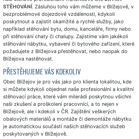
STĚHOVÁNÍ
. Zásluhou toho vám můžeme v Blížejově, v
bezproblémové dojezdové vzdálenosti, kdykoli
poskytnout a zajistit okamžité a rychlé služby, jako
například stěhování bytu, domu, kanceláře, firmy nebo
při stěhování chaty či chalupy. Zajistíme vám jakékoli
stěhování nábytku, vybavení či bytového zařízení, které
požadujete z Blížejova přestěhovat, nebo naopak do
Blížejova nastěhovat.
PŘESTĚHUJEME VÁS KDEKOLIV
Obec Blížejov je pro vás jako pro klienta lokalitou, kde
si můžete kdykoli objednat naše profesionální a kvalitní
stěhovací práce, které vám milerádi poskytnou všichni
naši zkušení a proškolení pracovníci, a to nejen v
Blížejově, ale i kdekoli v ČR. Zajištění veškerých
obalových materiálů a montáže či demontáže nábytku
je automatickou součástí našich stěhovacích služeb
poskytovaných v Blížejově.