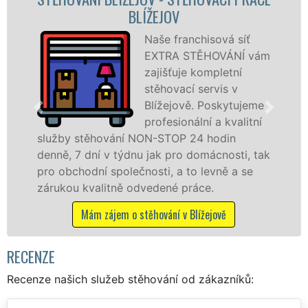
STĚHOVACÍ FIRMA BLÍŽEJOV
Poskytujeme
stěhovací služby v
Blížejově na
špičkové úrovni se
speciální stěhovací
technikou. Tyto
služby zajišťujeme domácnostem i firmám v
celém okresu Domažlice se zárukou kvality
franchisové sítě EXTRA STĚHOVÁNÍ.
Nabízíme stěhovací služby NON-STOP
včetně víkendů a svátků bez příplatků.
Mám zájem o stěhovací služby v Blížejově
RECENZE
Recenze našich služeb stěhování od zákazníků: