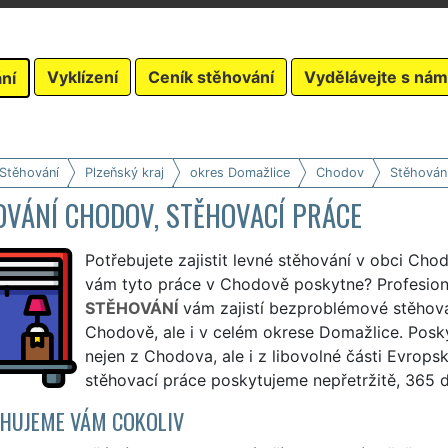
Vyklízení
Ceník stěhování
Vydělávejte s nám
ní
 Stěhování
Plzeňský kraj
okres Domažlice
Chodov
Stěhován
OVÁNÍ CHODOV, STĚHOVACÍ PRÁCE
Potřebujete zajistit levné stěhování v obci Chod
vám tyto práce v Chodově poskytne? Profesioná
STĚHOVÁNÍ
vám zajistí bezproblémové stěhová
Chodově, ale i v celém okrese Domažlice. Posk
nejen z Chodova, ale i z libovolné části Evrop
stěhovací práce poskytujeme nepřetržitě, 365 d
HUJEME VÁM COKOLIV