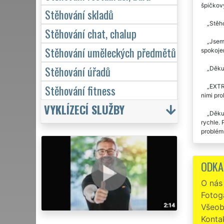
špičkov
Stěhování skladů
Stěho
Stěhování chat, chalup
Jsem 
Stěhování uměleckých předmětů
spokojen
Stěhování úřadů
Děkuj
Stěhování fitness
EXTR
nimi pro
VYKLÍZECÍ SLUŽBY
Děkuj
rychle. 
problémů
Již d
se jedn
ODKA
Stěho
O nás
Fotoga
Preci
STĚHOVÁN
Všeob
Konta
Stěho