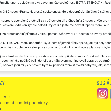
ým přístupem, oblečením a vybavením této společnosti EXTRA STĚHOVÁNÍ. Rozho
vání Chodov-Praha. Naprostá spokojenost, vřele doporučuju. Špičkové stěhovac
naprosto spokojený a děkuji za vaši ochotu při stěhování z Chodova. Vše pro mě
. Veškeré vybavení rychle naložili, vyložili a ještě mě dovezli zpět k mému autu
i za profesionální přístup a velkou pomoc. Stěhování z Chodova do Prahy proběh
A STĚHOVÁNÍ mohu doporučit! Byla jsem příjemně překvapena, jak byl celý team
běhlo bez problémů a velmi profesionálně. Úvodní komunikace a plánování bylo t
i mockrát za skvělý přístup a odvedenou práci při stěhování v Chodově. Na všem
Pracovníci vše pečlivě balili do folie a s nábytkem manipulovali opravdu opatrn
, pánové jsou milý a v novém bytě mi pomohli rozmístit větší nábytek, jak jsem si
vakrát jsem se stěhovala s touto společností. Vždy naprostá spokojenost. Ochotní,
á o stěhováky profesionály. Jednoznačně doporučuju.
ZY
SOCIÁL
vání z Chodova. Milí, ochotní vstřícní. Super servis i cena. Děkuji a doporučuji.
lerie
zní, slušní, milí a velmi ochotní. Skutečně mohu vřele doporučit. Již jsem v Ch
Í. Jejich přístup k práci předčil moje očekávání. Ještě jednou vám touto cesto
ecné obchodní podmínky
kt
vání Chodov -Prešov. Velká spokojenost se stěhováním i cenou. Děkuji a doporu