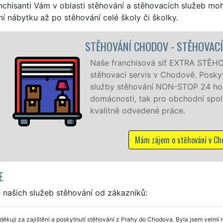
nchisanti Vám v oblasti stěhování a stěhovacích služeb mo
í nábytku až po stěhování celé školy či školky.
CHODOV - STĚHOVACÍ PRÁCE CHODOV
isová síť EXTRA STĚHOVÁNÍ vám zajišťuje kompletní
rvis v Chodově. Poskytujeme profesionální a kvalitní
ování NON-STOP 24 hodin denně, 7 dní v týdnu jak pro
tak pro obchodní společnosti, a to levně a se zárukou
vedené práce.
Mám zájem o stěhování v Chodově
E
 našich služeb stěhování od zákazníků:
ěkuji za zajištění a poskytnutí stěhování z Prahy do Chodova. Byla jsem velmi