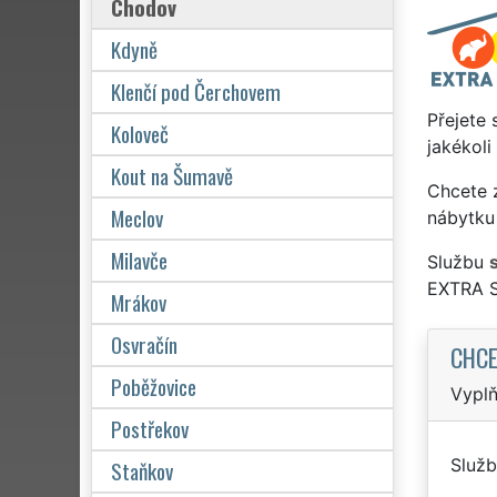
Chodov
Kdyně
Klenčí pod Čerchovem
Přejete 
Koloveč
jakékoli
Kout na Šumavě
Chcete z
Meclov
nábytku
Milavče
Službu
EXTRA 
Mrákov
Osvračín
CHCE
Poběžovice
Vyplň
Postřekov
Služb
Staňkov