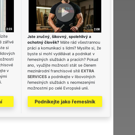
ízíte
Jste zručný, šikovný, spolehlivý a
é zářivé
ochotný člověk?
Máte rád všestrannou
ste si
práci a komunikaci s lidmi? Myslíte si, že
lidových
byste si mohl vydělávat a podnikat v
možnosti
řemeslných službách a pracích? Pokud
chisové
ano, využijte možnosti stát se členem
jte v
mezinárodní franchisové sítě
EXTRA
nými
SERVICES
a podnikejte v libovolných
i.
řemeslných službách s neomezenými
možnostmi po celé Evropské unii.
í
Podnikejte jako řemeslník