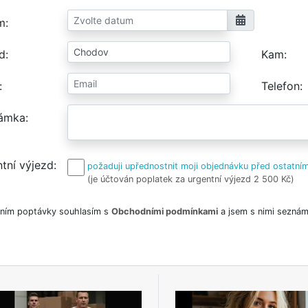
m
d
Kam
Telefon
ámka
tní výjezd
požaduji upřednostnit moji objednávku před ostatním
(je účtován poplatek za urgentní výjezd 2 500 Kč)
ním poptávky souhlasím s
Obchodními podmínkami
a jsem s nimi seznám