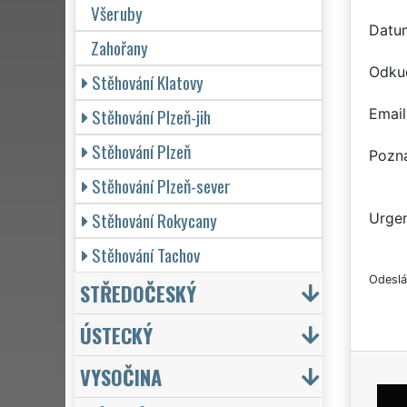
Všeruby
Datu
Zahořany
Odku
Stěhování Klatovy
Stěhování Plzeň-jih
Email
Stěhování Plzeň
Pozn
Stěhování Plzeň-sever
Stěhování Rokycany
Urgen
Stěhování Tachov
Odeslá
STŘEDOČESKÝ
ÚSTECKÝ
VYSOČINA