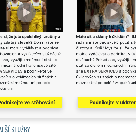
e si, že jste spolehlivý, zručný a
Máte cit a sklony k úklidům?
Ukl
ky zdatný člověk?
Domníváte se,
ráda a máte pak skvělý pocit z t
te si mohl vydělávat a podnikat
čistoty a vůně? Myslíte si, že by
hovacích a vyklízecích službách?
mohla vydělávat a podnikat v úk
ano, využijte možnosti stát se
službách? Pokud ano, využijte 
m mezinárodní franchisové sítě
stát se členem mezinárodní fran
A SERVICES
a podnikejte ve
sítě
EXTRA SERVICES
a podnike
acích a vyklízecích službách s
úklidových službách s neomeze
zenými možnostmi po celé
možnostmi po celé Evropské uni
ké unii.
Podnikejte ve stěhování
Podnikejte v uklízen
ALŠÍ SLUŽBY