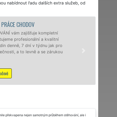
hou nabídnout řadu dalších extra služeb, od
STĚHOVACÍ SLUŽB
Poskytujem
speciální 
domácnost
kvality fr
služby NON
Mám zá
 mile překvapena nejen samotným průběhem stěhování, ale i