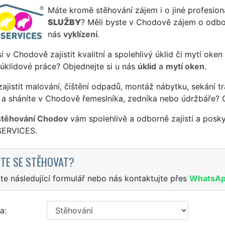
Máte kromě stěhování zájem i o jiné profesion
SLUŽBY
? Měli byste v Chodově zájem o odbor
nás
vyklízení
.
si v Chodově zajistit kvalitní a spolehlivý úklid či mytí oke
 úklidové práce? Objednejte si u nás
úklid
a
mytí oken
.
ajistit malování, čištění odpadů, montáž nábytku, sekání tr
 a sháníte v Chodově řemeslníka, zedníka nebo údržbáře? 
stěhování Chodov
vám spolehlivě a odborně zajistí a posk
SERVICES.
TE SE STĚHOVAT?
te následující formulář nebo nás kontaktujte přes
WhatsA
a