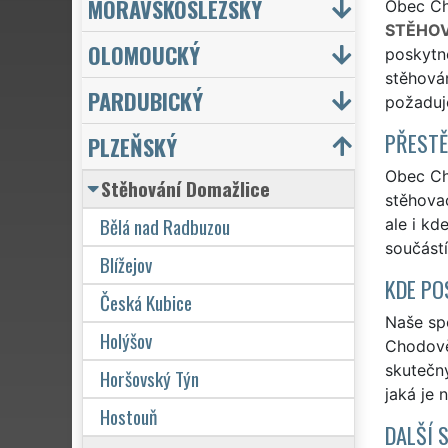
MORAVSKOSLEZSKÝ
Obec Cho
STĚHOV
OLOMOUCKÝ
poskytno
stěhován
PARDUBICKÝ
požaduj
PŘESTĚ
PLZEŇSKÝ
Obec Cho
Stěhování Domažlice
stěhovac
Bělá nad Radbuzou
ale i kd
součást
Blížejov
KDE PO
Česká Kubice
Naše spo
Holýšov
Chodově!
skutečn
Horšovský Týn
jaká je 
Hostouň
DALŠÍ 