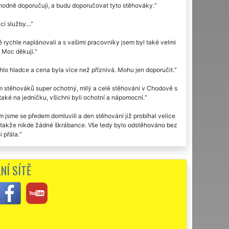
dně doporučuji, a budu doporučovat tyto stěhováky.
í služby...
 rychle naplánovali a s vašimi pracovníky jsem byl také velmi
. Moc děkuji.
lo hladce a cena byla více než příznivá. Mohu jen doporučit.
 stěhováků super ochotný, milý a celé stěhování v Chodově s
aké na jedničku, všichni byli ochotní a nápomocní.
 jsme se předem domluvili a den stěhování již probíhal velice
ě, takže nikde žádné škrábance. Vše tedy bylo odstěhováno bez
 přála.
 velmi pracovití, naprosto spolehliví. Skutečně je poznat, že
NÍ SÍTĚ
odově využila dvakrát stěhovací službu této společnosti EXTRA
u moc děkuji za stěhování.
čuji. Díky za vaši ochotu.