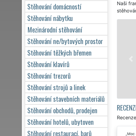
Naši fra
Stěhování domácností
stěhován
Stěhování nábytku
STĚHOVÁNÍ 
Mezinárodní stěhování
Naše franch
Stěhování ne/bytových prostor
stěhovací se
Stěhování těžkých břemen
služby stěh
domácnosti, 
Stěhování klavírů
kvalitně od
Stěhování trezorů
Stěhování strojů a linek
Stěhování stavebních materiálů
RECENZ
Stěhování obchodů, prodejen
Recenze
Stěhování hotelů, ubytoven
Stěhování restaurací, barů
Moc d