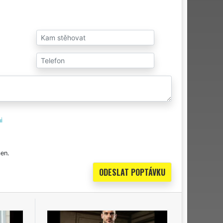
i
en.