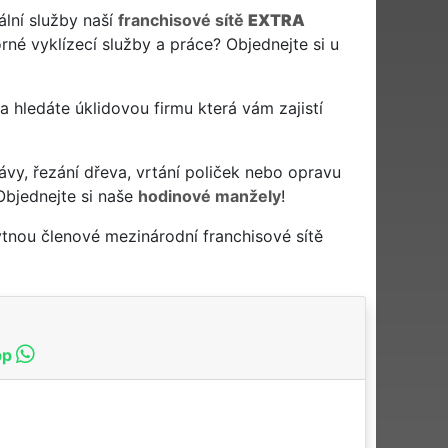
ální služby naší
franchisové sítě
EXTRA
né vyklízecí služby a práce? Objednejte si u
n a hledáte úklidovou firmu která vám zajistí
ávy, řezání dřeva, vrtání poliček nebo opravu
Objednejte si naše
hodinové manžely
!
ytnou členové mezinárodní franchisové sítě
pp