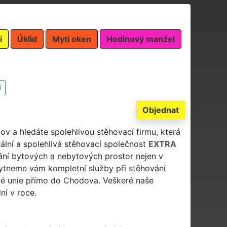
i
Úklid
Mytí oken
Hodinový manžel
í
Objednat
ov a hledáte spolehlivou stěhovací firmu, která
lní a spolehlivá stěhovací společnost
EXTRA
ní bytových a nebytových prostor nejen v
ytneme vám kompletní služby při stěhování
ské unie přímo do Chodova. Veškeré naše
ní v roce.