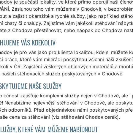
dov je součástí lokality, ve které přímo operují naši členo
ÁNÍ
. Zásluhou toho vám můžeme v Chodově, v bezproblém
ut a zajistit okamžité a rychlé služby, jako například stěh
í chaty či chalupy. Zajistíme vám jakékoli stěhování nábytk
ete z Chodova přestěhovat, nebo naopak do Chodova nast
HUJEME VÁS KDEKOLIV
dov je pro vás jako pro klienta lokalitou, kde si můžete kd
í práce, které vám milerádi poskytnou všichni naši zkušení
ekoli v ČR. Zajištění veškerých obalových materiálů a mon
í našich stěhovacích služeb poskytovaných v Chodově.
SKYTUJEME NAŠE SLUŽBY
lečnost zajišťuje komplexní služby nejen v Chodově, ale 
 Nenabízíme nejlevnější stěhování v Chodově, ale poskytuje
ých odborníků. Před
objednávkou
námi poskytovaných přepr
naše cena za stěhování (viz
stěhování Chodov ceník
).
SLUŽBY, KTERÉ VÁM MŮŽEME NABÍDNOUT