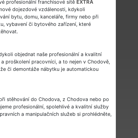
vé profesionální franchisové sítě
EXTRA
ové dojezdové vzdálenosti, kdykoli
ování bytu, domu, kanceláře, firmy nebo při
u, vybavení či bytového zařízení, které
ěhovat.
ykoli objednat naše profesionální a kvalitní
 a proškolení pracovníci, a to nejen v Chodově,
táže či demontáže nábytku je automatickou
i při stěhování do Chodova, z Chodova nebo po
me profesionální, spolehlivé a kvalitní služby
avních a manipulačních služeb si prohlédněte,