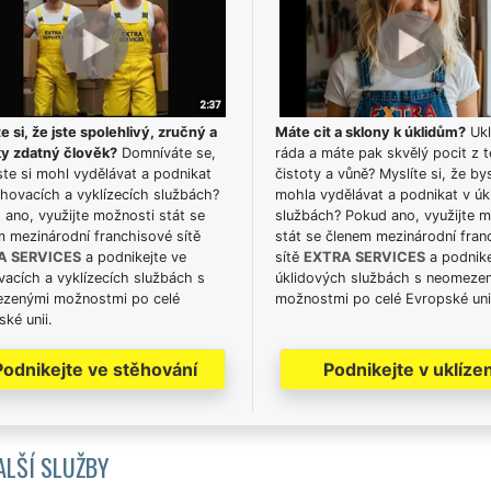
e si, že jste spolehlivý, zručný a
Máte cit a sklony k úklidům?
Ukl
ky zdatný člověk?
Domníváte se,
ráda a máte pak skvělý pocit z t
te si mohl vydělávat a podnikat
čistoty a vůně? Myslíte si, že by
hovacích a vyklízecích službách?
mohla vydělávat a podnikat v úk
ano, využijte možnosti stát se
službách? Pokud ano, využijte 
m mezinárodní franchisové sítě
stát se členem mezinárodní fran
A SERVICES
a podnikejte ve
sítě
EXTRA SERVICES
a podnike
acích a vyklízecích službách s
úklidových službách s neomeze
zenými možnostmi po celé
možnostmi po celé Evropské uni
ké unii.
Podnikejte ve stěhování
Podnikejte v uklízen
ALŠÍ SLUŽBY