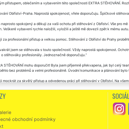
ým přístupem, oblečením a vybavením této společnosti EXTRA STĚHOVÁNÍ. Rozho
vání Obříství-Praha. Naprostá spokojenost, vřele doporučuju. Špičkové stěhovac
naprosto spokojený a děkuji za vaši ochotu při stěhování z Obříství. Vše pro mě 
. Veškeré vybavení rychle naložili, vyložili a ještě mě dovezli zpět k mému autu
i za profesionální přístup a velkou pomoc. Stěhování z Obříství do Prahy proběh
vakrát jsem se stěhovala s touto společností. Vždy naprostá spokojenost. Ochotní,
á o stěhováky profesionály. Jednoznačně doporučuju.
 STĚHOVÁNÍ mohu doporučit! Byla jsem příjemně překvapena, jak byl celý team 
běhlo bez problémů a velmi profesionálně. Úvodní komunikace a plánování bylo t
i mockrát za skvělý přístup a odvedenou práci při stěhování v Obříství. Na všem 
Pracovníci vše pečlivě balili do folie a s nábytkem manipulovali opravdu opatrn
, pánové jsou milý a v novém bytě mi pomohli rozmístit větší nábytek, jak jsem si
ZY
SOCIÁL
vání z Obříství. Milí, ochotní vstřícní. Super servis i cena. Děkuji a doporučuji.
lerie
zní, slušní, milí a velmi ochotní. Skutečně mohu vřele doporučit. Již jsem v Obří
Í. Jejich přístup k práci předčil moje očekávání. Ještě jednou vám touto cesto
ecné obchodní podmínky
kt
vání Obříství -Prešov. Velká spokojenost se stěhováním i cenou. Děkuji a doporu