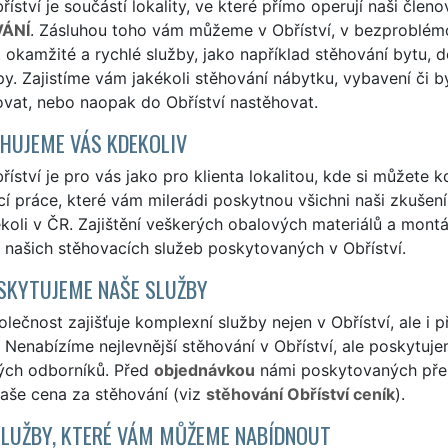
íství je součástí lokality, ve které přímo operují naši člen
ÁNÍ
. Zásluhou toho vám můžeme v Obříství, v bezproblém
it okamžité a rychlé služby, jako například stěhování bytu, 
py. Zajistíme vám jakékoli stěhování nábytku, vybavení či b
vat, nebo naopak do Obříství nastěhovat.
HUJEME VÁS KDEKOLIV
íství je pro vás jako pro klienta lokalitou, kde si můžete k
í práce, které vám milerádi poskytnou všichni naši zkušení 
ekoli v ČR. Zajištění veškerých obalových materiálů a mon
 našich stěhovacích služeb poskytovaných v Obříství.
SKYTUJEME NAŠE SLUŽBY
lečnost zajišťuje komplexní služby nejen v Obříství, ale i p
! Nenabízíme nejlevnější stěhování v Obříství, ale poskytujem
ých odborníků. Před
objednávkou
námi poskytovaných přepr
naše cena za stěhování (viz
stěhování Obříství ceník
).
SLUŽBY, KTERÉ VÁM MŮŽEME NABÍDNOUT