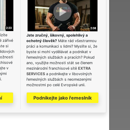
ízíte
Jste zručný, šikovný, spolehlivý a
é zářivé
ochotný člověk?
Máte rád všestrannou
ste si
práci a komunikaci s lidmi? Myslíte si, že
lidových
byste si mohl vydělávat a podnikat v
možnosti
řemeslných službách a pracích? Pokud
chisové
ano, využijte možnosti stát se členem
jte v
mezinárodní franchisové sítě
EXTRA
nými
SERVICES
a podnikejte v libovolných
i.
řemeslných službách s neomezenými
možnostmi po celé Evropské unii.
í
Podnikejte jako řemeslník