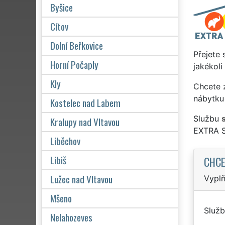
Byšice
Cítov
Dolní Beřkovice
Přejete 
Horní Počaply
jakékoli
Kly
Chcete z
nábytku 
Kostelec nad Labem
Službu
Kralupy nad Vltavou
EXTRA 
Liběchov
Libiš
CHCE
Lužec nad Vltavou
Vyplň
Mšeno
Služb
Nelahozeves