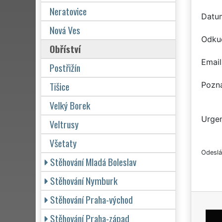
Neratovice
Datu
Nová Ves
Odku
Obříství
Email
Postřižín
Tišice
Pozn
Velký Borek
Urgen
Veltrusy
Všetaty
Odeslá
Stěhování Mladá Boleslav
Stěhování Nymburk
Stěhování Praha-východ
Stěhování Praha-západ