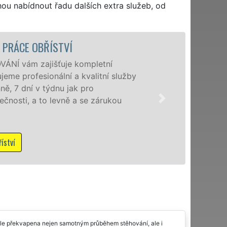
hou nabídnout řadu dalších extra služeb, od
STĚHOVACÍ SLUŽBA OBŘÍ
Poskytujeme stě
speciální stěhov
domácnostem i f
franchisové sí
NON-STOP včetn
Mám zájem o s
 mile překvapena nejen samotným průběhem stěhování, ale i