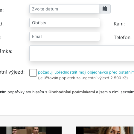
m
d
Kam
Telefon
ámka
tní výjezd
požaduji upřednostnit moji objednávku před ostatním
(je účtován poplatek za urgentní výjezd 2 500 Kč)
ním poptávky souhlasím s
Obchodními podmínkami
a jsem s nimi seznám