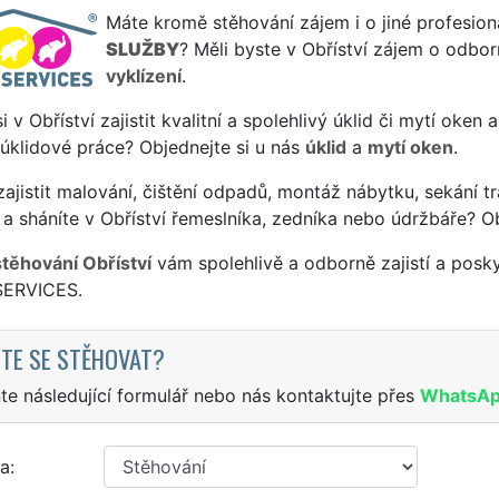
Máte kromě stěhování zájem i o jiné profesion
SLUŽBY
? Měli byste v Obříství zájem o odbor
vyklízení
.
si v Obříství zajistit kvalitní a spolehlivý úklid či mytí oken
 úklidové práce? Objednejte si u nás
úklid
a
mytí oken
.
ajistit malování, čištění odpadů, montáž nábytku, sekání tr
a sháníte v Obříství řemeslníka, zedníka nebo údržbáře? O
stěhování Obříství
vám spolehlivě a odborně zajistí a posk
SERVICES.
TE SE STĚHOVAT?
te následující formulář nebo nás kontaktujte přes
WhatsA
a