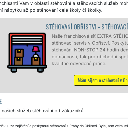
nchisanti Vám v oblasti stěhování a stěhovacích služeb mo
í nábytku až po stěhování celé školy či školky.
VÍ - STĚHOVACÍ PRÁCE OBŘÍSTVÍ
 síť EXTRA STĚHOVÁNÍ vám zajišťuje kompletní
v Obříství. Poskytujeme profesionální a kvalitní služby
OP 24 hodin denně, 7 dní v týdnu jak pro
ro obchodní společnosti, a to levně a se zárukou
é práce.
jem o stěhování v Obříství
E
 našich služeb stěhování od zákazníků:
ěkuji za zajištění a poskytnutí stěhování z Prahy do Obříství. Byla jsem velmi