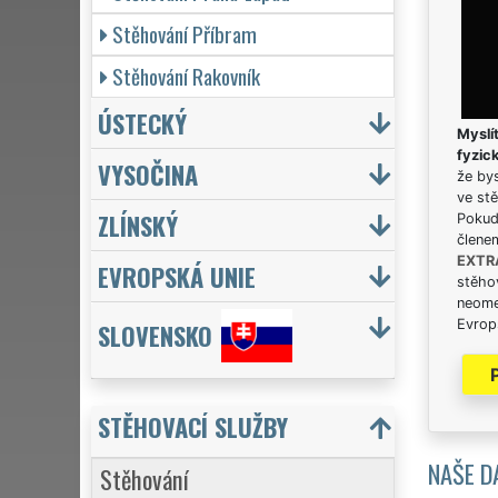
Stěhování Příbram
Stěhování Rakovník
ÚSTECKÝ
Myslít
fyzic
VYSOČINA
že bys
ve stě
ZLÍNSKÝ
Pokud 
člene
EXTR
EVROPSKÁ UNIE
stěhov
neome
Evrops
SLOVENSKO
STĚHOVACÍ SLUŽBY
NAŠE D
Stěhování