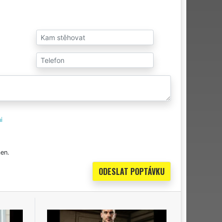
i
en.