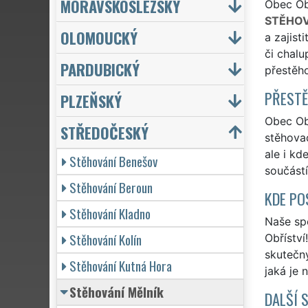
MORAVSKOSLEZSKÝ
Obec Obř
STĚHOV
OLOMOUCKÝ
a zajist
či chalu
PARDUBICKÝ
přestěho
PŘESTĚ
PLZEŇSKÝ
Obec Obř
STŘEDOČESKÝ
stěhovac
ale i kd
Stěhování Benešov
součástí
Stěhování Beroun
KDE PO
Stěhování Kladno
Naše spo
Stěhování Kolín
Obříství
skutečn
Stěhování Kutná Hora
jaká je 
Stěhování Mělník
DALŠÍ 