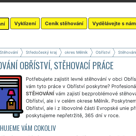
Vyklízení
Ceník stěhování
Vydělávejte s nám
ní
 Stěhování
Středočeský kraj
okres Mělník
Obříství
Stěhován
VÁNÍ OBŘÍSTVÍ, STĚHOVACÍ PRÁCE
Potřebujete zajistit levné stěhování v obci Obřís
vám tyto práce v Obříství poskytne? Profesioná
STĚHOVÁNÍ
vám zajistí bezproblémové stěhová
Obříství, ale i v celém okrese Mělník. Poskytne
Obříství, ale i z libovolné části Evropské unie 
poskytujeme nepřetržitě, 365 dní v roce.
HUJEME VÁM COKOLIV