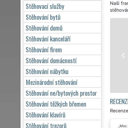
Naši fra
Stěhovací služby
stěhován
Stěhování bytů
STĚHOVÁNÍ OBŘÍST
Stěhování domů
Naše franchisová
Stěhování kanceláří
stěhovací servis 
Stěhování firem
stěhování NON-ST
domácnosti, tak p
Stěhování domácností
kvalitně odveden
Stěhování nábytku
Mám zá
Mezinárodní stěhování
Stěhování ne/bytových prostor
RECENZ
Stěhování těžkých břemen
Recenze
Stěhování klavírů
Stěhování trezorů
Moc d