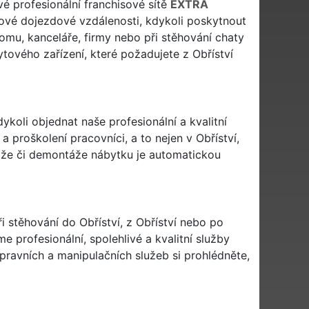
ové profesionální franchisové sítě
EXTRA
ové dojezdové vzdálenosti, kdykoli poskytnout
domu, kanceláře, firmy nebo při stěhování chaty
ytového zařízení, které požadujete z Obříství
dykoli objednat naše profesionální a kvalitní
a proškolení pracovníci, a to nejen v Obříství,
táže či demontáže nábytku je automatickou
ři stěhování do Obříství, z Obříství nebo po
e profesionální, spolehlivé a kvalitní služby
avních a manipulačních služeb si prohlédněte,