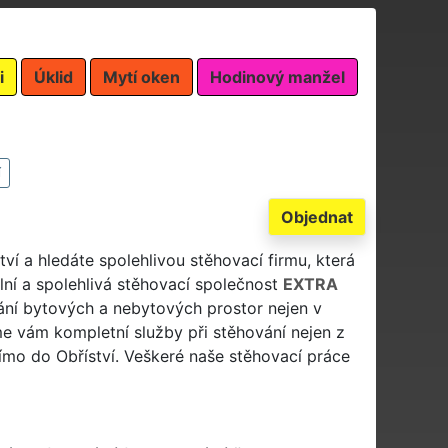
i
Úklid
Mytí oken
Hodinový manžel
í
Objednat
tví a hledáte spolehlivou stěhovací firmu, která
lní a spolehlivá stěhovací společnost
EXTRA
ní bytových a nebytových prostor nejen v
me vám kompletní služby při stěhování nejen z
přímo do Obříství. Veškeré naše stěhovací práce