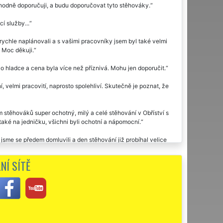
dně doporučuji, a budu doporučovat tyto stěhováky.
í služby...
rychle naplánovali a s vašimi pracovníky jsem byl také velmi
. Moc děkuji.
lo hladce a cena byla více než příznivá. Mohu jen doporučit.
 velmi pracovití, naprosto spolehliví. Skutečně je poznat, že
stěhováků super ochotný, milý a celé stěhování v Obříství s
aké na jedničku, všichni byli ochotní a nápomocní.
jsme se předem domluvili a den stěhování již probíhal velice
ě, takže nikde žádné škrábance. Vše tedy bylo odstěhováno bez
 přála.
NÍ SÍTĚ
ství využila dvakrát stěhovací službu této společnosti EXTRA
u moc děkuji za stěhování.
čuji. Díky za vaši ochotu.