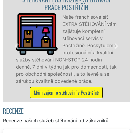
STĚHOVACÍ FIRMA POSTŘIŽÍN
Poskytujeme
ám
stěhovací služby v
Postřižíně na
špičkové úrovni se
e
speciální stěhovací
technikou. Tyto
služby zajišťujeme domácnostem i firmám v
ak
celém okresu Mělník se zárukou kvality
franchisové sítě EXTRA STĚHOVÁNÍ.
Nabízíme stěhovací služby NON-STOP
včetně víkendů a svátků bez příplatků.
Mám zájem o stěhovací služby v Postřižíně
RECENZE
Recenze našich služeb stěhování od zákazníků: