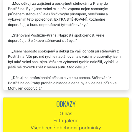
Moc děkuji za zajištění a poskytnutí stěhování z Prahy do
Postřižína. Byla jsem velmi mile překvapena nejen samotným
průběhem stěhování, ale i špičkovým přístupem, oblečením a
vybavením této společnosti EXTRA STĚHOVÁNÍ. Rozhodně
doporučuji, a budu doporučovat tyto stěhováky.
Stěhování Postřižín-Praha. Naprostá spokojenost, vřele
doporučuju. Špičkové stěhovací služby...
Jsem naprosto spokojený a děkuji za vaši ochotu při stěhování z
Postřižína. Vše pro mě rychle naplánovali a s vašimi pracovníky jsem
byl také velmi spokojen. Veškeré vybavení rychle naložili, vyložili a
ještě mě dovezli zpět k mému autu. Moc děkuji.
Děkuji za profesionální přístup a velkou pomoc. Stěhování z
Postřižína do Prahy proběhlo hladce a cena byla více než příznivá.
Mohu jen doporučit.
EXTRA STĚHOVÁNÍ mohu doporučit! Byla jsem příjemně
ODKAZY
překvapena, jak byl celý team stěhováků super ochotný, milý a celé
stěhování v Postřižíně s nimi proběhlo bez problémů a velmi
O nás
profesionálně. Úvodní komunikace a plánování bylo také na jedničku,
Fotogalerie
všichni byli ochotní a nápomocní.