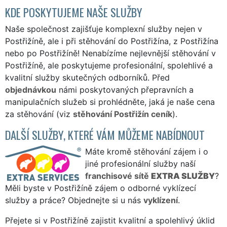
KDE POSKYTUJEME NAŠE SLUŽBY
Naše společnost zajišťuje komplexní služby nejen v
Postřižíně, ale i při stěhování do Postřižína, z Postřižína
nebo po Postřižíně! Nenabízíme nejlevnější stěhování v
Postřižíně, ale poskytujeme profesionální, spolehlivé a
kvalitní služby skutečných odborníků. Před
objednávkou
námi poskytovaných přepravních a
manipulačních služeb si prohlédněte, jaká je naše cena
za stěhování (viz
stěhování Postřižín ceník
).
DALŠÍ SLUŽBY, KTERÉ VÁM MŮŽEME NABÍDNOUT
Máte kromě stěhování zájem i o
jiné profesionální služby naší
franchisové sítě
EXTRA SLUŽBY
?
Měli byste v Postřižíně zájem o odborné vyklízecí
služby a práce? Objednejte si u nás
vyklízení
.
Přejete si v Postřižíně zajistit kvalitní a spolehlivý úklid