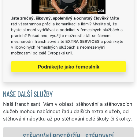
Jste zručný, šikovný, spolehlivý a ochotný člověk?
Máte
rád všestrannou práci a komunikaci s lidmi? Myslíte si, že
byste si mohl vydělávat a podnikat v řemeslných službách a
pracích? Pokud ano, využijte možnosti stát se členem
mezinárodní franchisové sítě
EXTRA SERVICES
a podnikejte
v libovolných řemeslných službách s neomezenými
možnostmi po celé Evropské unii.
Podnikejte jako řemeslník
NAŠE DALŠÍ SLUŽBY
Naši franchisanti Vám v oblasti stěhování a stěhovacích
služeb mohou nabídnout řadu dalších extra služeb, od
stěhování nábytku až po stěhování celé školy či školky.
STĚHOVACÍ SLUŽBA POSTŘIŽÍN -