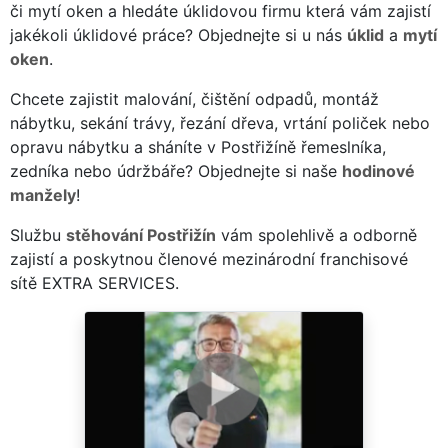
či mytí oken a hledáte úklidovou firmu která vám zajistí
jakékoli úklidové práce? Objednejte si u nás
úklid
a
mytí
oken
.
Chcete zajistit malování, čištění odpadů, montáž
nábytku, sekání trávy, řezání dřeva, vrtání poliček nebo
opravu nábytku a sháníte v Postřižíně řemeslníka,
zedníka nebo údržbáře? Objednejte si naše
hodinové
manžely
!
Službu
stěhování Postřižín
vám spolehlivě a odborně
zajistí a poskytnou členové mezinárodní franchisové
sítě EXTRA SERVICES.