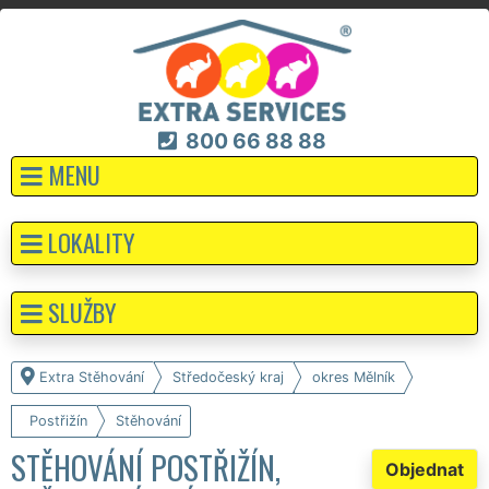
800 66 88 88
MENU
LOKALITY
SLUŽBY
Extra Stěhování
Středočeský kraj
okres Mělník
Postřižín
Stěhování
STĚHOVÁNÍ POSTŘIŽÍN,
Objednat