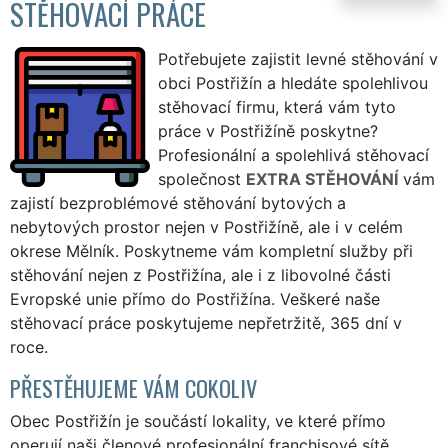
STĚHOVACÍ PRÁCE
Potřebujete zajistit levné stěhování v
obci Postřižín a hledáte spolehlivou
stěhovací firmu, která vám tyto
práce v Postřižíně poskytne?
Profesionální a spolehlivá stěhovací
společnost
EXTRA STĚHOVÁNÍ
vám
zajistí bezproblémové stěhování bytových a
nebytových prostor nejen v Postřižíně, ale i v celém
okrese Mělník. Poskytneme vám kompletní služby při
stěhování nejen z Postřižína, ale i z libovolné části
Evropské unie přímo do Postřižína. Veškeré naše
stěhovací práce poskytujeme nepřetržitě, 365 dní v
roce.
PŘESTĚHUJEME VÁM COKOLIV
Obec Postřižín je součástí lokality, ve které přímo
operují naši členové profesionální franchisové sítě