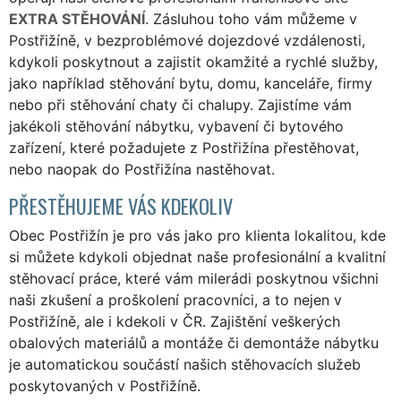
EXTRA STĚHOVÁNÍ
. Zásluhou toho vám můžeme v
Postřižíně, v bezproblémové dojezdové vzdálenosti,
kdykoli poskytnout a zajistit okamžité a rychlé služby,
jako například stěhování bytu, domu, kanceláře, firmy
nebo při stěhování chaty či chalupy. Zajistíme vám
jakékoli stěhování nábytku, vybavení či bytového
zařízení, které požadujete z Postřižína přestěhovat,
nebo naopak do Postřižína nastěhovat.
PŘESTĚHUJEME VÁS KDEKOLIV
Obec Postřižín je pro vás jako pro klienta lokalitou, kde
si můžete kdykoli objednat naše profesionální a kvalitní
stěhovací práce, které vám milerádi poskytnou všichni
naši zkušení a proškolení pracovníci, a to nejen v
Postřižíně, ale i kdekoli v ČR. Zajištění veškerých
obalových materiálů a montáže či demontáže nábytku
je automatickou součástí našich stěhovacích služeb
poskytovaných v Postřižíně.