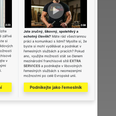
ízíte
Jste zručný, šikovný, spolehlivý a
é zářivé
ochotný člověk?
Máte rád všestrannou
ste si
práci a komunikaci s lidmi? Myslíte si, že
lidových
byste si mohl vydělávat a podnikat v
možnosti
řemeslných službách a pracích? Pokud
chisové
ano, využijte možnosti stát se členem
jte v
mezinárodní franchisové sítě
EXTRA
nými
SERVICES
a podnikejte v libovolných
i.
řemeslných službách s neomezenými
možnostmi po celé Evropské unii.
í
Podnikejte jako řemeslník