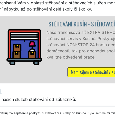
nchisanti Vám v oblasti stěhování a stěhovacích služeb mo
í nábytku až po stěhování celé školy či školky.
N
ťuje kompletní
ní a kvalitní služby
u jak pro
evně a se zárukou
E
 našich služeb stěhování od zákazníků:
ěkuji za zajištění a poskytnutí stěhování z Prahy do Kunína. Byla jsem velmi 