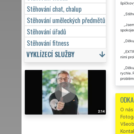
špičkov
Stěhování chat, chalup
Stěho
Stěhování uměleckých předmětů
Jsem 
Stěhování úřadů
spokojen
Stěhování fitness
Děkuj
VYKLÍZECÍ SLUŽBY
EXTRA
nimi pro
Děkuj
rychle. 
problémů
Již d
se jedn
ODKA
Stěho
O nás
Fotoga
Preci
STĚHOVÁN
Všeob
Konta
Stěho