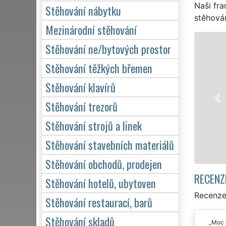
Naši fra
Stěhování nábytku
stěhován
Mezinárodní stěhování
STĚHOVÁNÍ KUNÍN - STĚHOVACÍ PRÁCE KUNÍ
Stěhování ne/bytových prostor
Naše franchisová síť EXTRA STĚHOVÁNÍ vám zajiš
Stěhování těžkých břemen
stěhovací servis v Kuníně. Poskytujeme profesionál
Stěhování klavírů
stěhování NON-STOP 24 hodin denně, 7 dní v týdn
domácnosti, tak pro obchodní společnosti, a to l
Stěhování trezorů
kvalitně odvedené práce.
Stěhování strojů a linek
Mám zájem o stěhování v Kuníně
Stěhování stavebních materiálů
Stěhování obchodů, prodejen
RECENZ
Stěhování hotelů, ubytoven
Recenze
Stěhování restaurací, barů
Stěhování skladů
Moc d