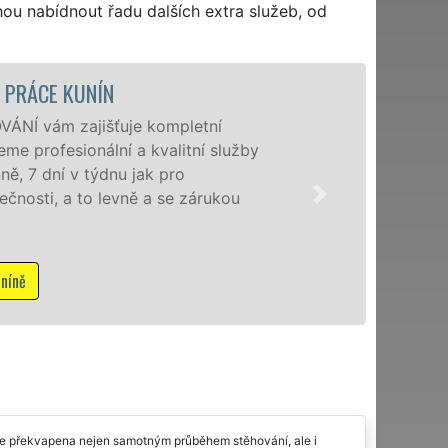
hou nabídnout řadu dalších extra služeb, od
STĚHOVACÍ SLUŽBA KUNÍN - STĚHOVACÍ FIRMA KUN
Poskytujeme stěhovací služby v Kuníně na špičk
speciální stěhovací technikou. Tyto služby zajiš
domácnostem i firmám v celém okresu Nový Jič
kvality franchisové sítě EXTRA STĚHOVÁNÍ. Nab
služby NON-STOP včetně víkendů a svátků bez p
Mám zájem o stěhovací služby v Kuníně
mile překvapena nejen samotným průběhem stěhování, ale i