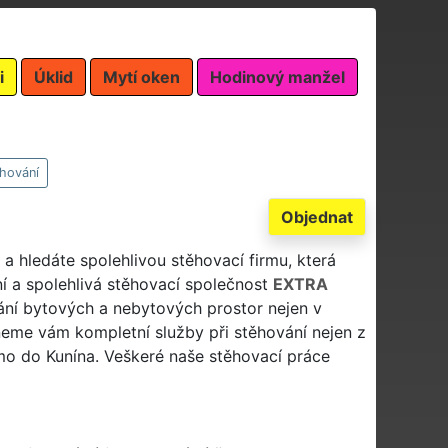
i
Úklid
Mytí oken
Hodinový manžel
hování
Objednat
n a hledáte spolehlivou stěhovací firmu, která
í a spolehlivá stěhovací společnost
EXTRA
ní bytových a nebytových prostor nejen v
tneme vám kompletní služby při stěhování nejen z
římo do Kunína. Veškeré naše stěhovací práce