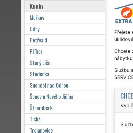
Kunín
Mořkov
Odry
Přejete 
Petřvald
úklidové
Příbor
Chcete z
nábytku 
Starý Jičín
Službu
Studénka
SERVICE
Suchdol nad Odrou
CHCE
Šenov u Nového Jičína
Vyplň
Štramberk
Tichá
Služb
Trojanovice