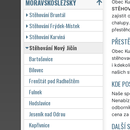
MORAVSKOSLEZSKÝ
Obec Kun
STĚHOV
Stěhování Bruntál
zajistit
chalupy.
Stěhování Frýdek-Místek
přestěh
Stěhování Karviná
PŘESTĚ
Stěhování Nový Jičín
Obec Kun
Bartošovice
stěhovac
i kdekol
Bílovec
našich 
Frenštát pod Radhoštěm
KDE PO
Fulnek
Naše spo
Nenabízí
Hodslavice
odborní
Jeseník nad Odrou
cena za
Kopřivnice
DALŠÍ 