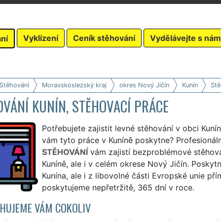
Vyklízení
Ceník stěhování
Vydělávejte s nám
ní
 Stěhování
Moravskoslezský kraj
okres Nový Jičín
Kunín
Stě
VÁNÍ KUNÍN, STĚHOVACÍ PRÁCE
Potřebujete zajistit levné stěhování v obci Kuní
vám tyto práce v Kuníně poskytne? Profesionáln
STĚHOVÁNÍ
vám zajistí bezproblémové stěhová
Kuníně, ale i v celém okrese Nový Jičín. Posky
Kunína, ale i z libovolné části Evropské unie p
poskytujeme nepřetržitě, 365 dní v roce.
HUJEME VÁM COKOLIV