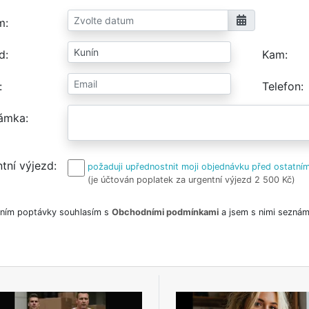
m
d
Kam
Telefon
ámka
tní výjezd
požaduji upřednostnit moji objednávku před ostatním
(je účtován poplatek za urgentní výjezd 2 500 Kč)
ním poptávky souhlasím s
Obchodními podmínkami
a jsem s nimi seznám