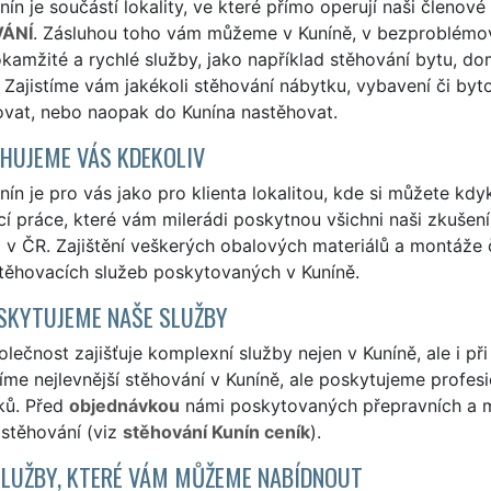
ín je součástí lokality, ve které přímo operují naši členové
ÁNÍ
. Zásluhou toho vám můžeme v Kuníně, v bezproblémov
 okamžité a rychlé služby, jako například stěhování bytu, do
 Zajistíme vám jakékoli stěhování nábytku, vybavení či byt
ovat, nebo naopak do Kunína nastěhovat.
HUJEME VÁS KDEKOLIV
ín je pro vás jako pro klienta lokalitou, kde si můžete kdyk
í práce, které vám milerádi poskytnou všichni naši zkušení 
i v ČR. Zajištění veškerých obalových materiálů a montáže
stěhovacích služeb poskytovaných v Kuníně.
SKYTUJEME NAŠE SLUŽBY
lečnost zajišťuje komplexní služby nejen v Kuníně, ale i př
me nejlevnější stěhování v Kuníně, ale poskytujeme profesio
ků. Před
objednávkou
námi poskytovaných přepravních a ma
 stěhování (viz
stěhování Kunín ceník
).
SLUŽBY, KTERÉ VÁM MŮŽEME NABÍDNOUT