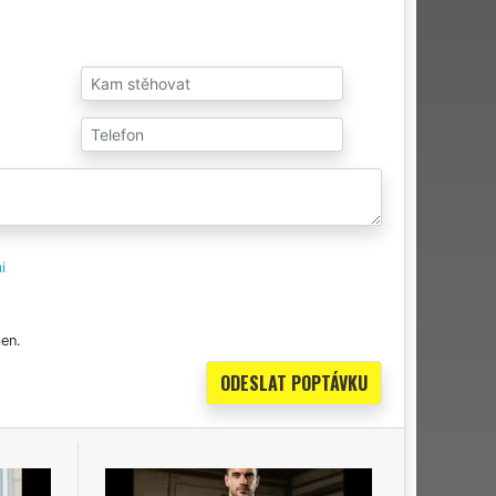
i
en.