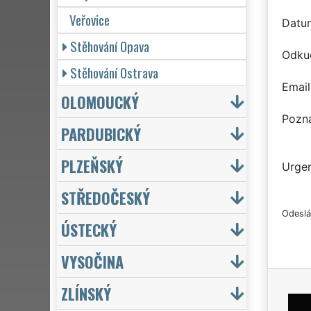
Veřovice
Datu
Stěhování Opava
Odku
Stěhování Ostrava
Email
OLOMOUCKÝ
Pozn
PARDUBICKÝ
PLZEŇSKÝ
Urgen
STŘEDOČESKÝ
Odeslá
ÚSTECKÝ
VYSOČINA
ZLÍNSKÝ