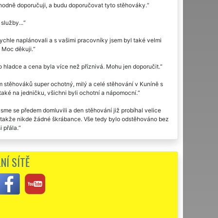
dně doporučuji, a budu doporučovat tyto stěhováky.
služby...
ychle naplánovali a s vašimi pracovníky jsem byl také velmi
. Moc děkuji.
 hladce a cena byla více než příznivá. Mohu jen doporučit.
stěhováků super ochotný, milý a celé stěhování v Kuníně s
aké na jedničku, všichni byli ochotní a nápomocní.
sme se předem domluvili a den stěhování již probíhal velice
ě, takže nikde žádné škrábance. Vše tedy bylo odstěhováno bez
 přála.
 velmi pracovití, naprosto spolehliví. Skutečně je poznat, že
NÍ SÍTĚ
íně využila dvakrát stěhovací službu této společnosti EXTRA
u moc děkuji za stěhování.
ji. Díky za vaši ochotu.