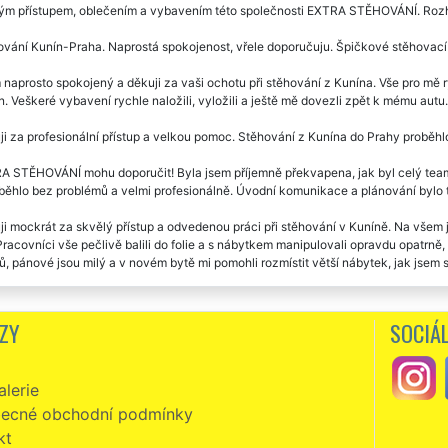
ým přístupem, oblečením a vybavením této společnosti EXTRA STĚHOVÁNÍ. Rozho
vání Kunín-Praha. Naprostá spokojenost, vřele doporučuju. Špičkové stěhovací 
naprosto spokojený a děkuji za vaši ochotu při stěhování z Kunína. Vše pro mě r
. Veškeré vybavení rychle naložili, vyložili a ještě mě dovezli zpět k mému autu
i za profesionální přístup a velkou pomoc. Stěhování z Kunína do Prahy proběhlo
 STĚHOVÁNÍ mohu doporučit! Byla jsem příjemně překvapena, jak byl celý team 
běhlo bez problémů a velmi profesionálně. Úvodní komunikace a plánování bylo t
i mockrát za skvělý přístup a odvedenou práci při stěhování v Kuníně. Na všem j
Pracovníci vše pečlivě balili do folie a s nábytkem manipulovali opravdu opatrn
, pánové jsou milý a v novém bytě mi pomohli rozmístit větší nábytek, jak jsem si
vakrát jsem se stěhovala s touto společností. Vždy naprostá spokojenost. Ochotní,
á o stěhováky profesionály. Jednoznačně doporučuju.
ZY
SOCIÁL
vání z Kunína. Milí, ochotní vstřícní. Super servis i cena. Děkuji a doporučuji.
lerie
zní, slušní, milí a velmi ochotní. Skutečně mohu vřele doporučit. Již jsem v Kun
Í. Jejich přístup k práci předčil moje očekávání. Ještě jednou vám touto cesto
ecné obchodní podmínky
kt
vání Kunín -Prešov. Velká spokojenost se stěhováním i cenou. Děkuji a doporuču