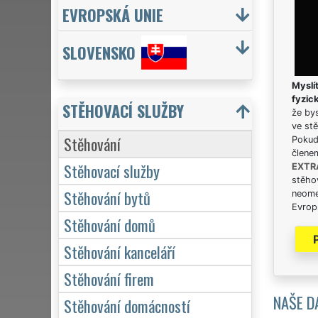
EVROPSKÁ UNIE
SLOVENSKO
Myslít
fyzic
STĚHOVACÍ SLUŽBY
že bys
ve stě
Stěhování
Pokud 
člene
Stěhovací služby
EXTR
stěhov
Stěhování bytů
neome
Evrops
Stěhování domů
Stěhování kanceláří
Stěhování firem
NAŠE D
Stěhování domácností