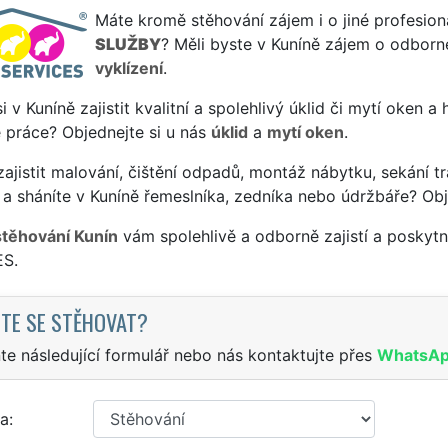
Máte kromě stěhování zájem i o jiné profesion
SLUŽBY
? Měli byste v Kuníně zájem o odborné
vyklízení
.
si v Kuníně zajistit kvalitní a spolehlivý úklid či mytí oken a
 práce? Objednejte si u nás
úklid
a
mytí oken
.
ajistit malování, čištění odpadů, montáž nábytku, sekání tr
a sháníte v Kuníně řemeslníka, zedníka nebo údržbáře? Obj
stěhování Kunín
vám spolehlivě a odborně zajistí a poskyt
S.
TE SE STĚHOVAT?
te následující formulář nebo nás kontaktujte přes
WhatsA
a