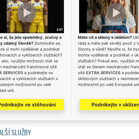
e si, že jste spolehlivý, zručný a
Máte cit a sklony k úklidům?
Ukl
ky zdatný člověk?
Domníváte se,
ráda a máte pak skvělý pocit z t
te si mohl vydělávat a podnikat
čistoty a vůně? Myslíte si, že by
hovacích a vyklízecích službách?
mohla vydělávat a podnikat v úk
ano, využijte možnosti stát se
službách? Pokud ano, využijte 
m mezinárodní franchisové sítě
stát se členem mezinárodní fran
A SERVICES
a podnikejte ve
sítě
EXTRA SERVICES
a podnike
acích a vyklízecích službách s
úklidových službách s neomeze
zenými možnostmi po celé
možnostmi po celé Evropské uni
ké unii.
Podnikejte ve stěhování
Podnikejte v uklízen
ALŠÍ SLUŽBY