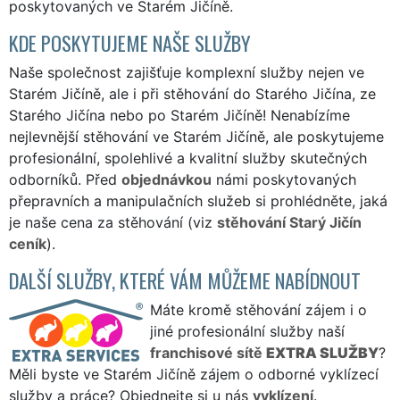
poskytovaných ve Starém Jičíně.
KDE POSKYTUJEME NAŠE SLUŽBY
Naše společnost zajišťuje komplexní služby nejen ve
Starém Jičíně, ale i při stěhování do Starého Jičína, ze
Starého Jičína nebo po Starém Jičíně! Nenabízíme
nejlevnější stěhování ve Starém Jičíně, ale poskytujeme
profesionální, spolehlivé a kvalitní služby skutečných
odborníků. Před
objednávkou
námi poskytovaných
přepravních a manipulačních služeb si prohlédněte, jaká
je naše cena za stěhování (viz
stěhování Starý Jičín
ceník
).
DALŠÍ SLUŽBY, KTERÉ VÁM MŮŽEME NABÍDNOUT
Máte kromě stěhování zájem i o
jiné profesionální služby naší
franchisové sítě
EXTRA SLUŽBY
?
Měli byste ve Starém Jičíně zájem o odborné vyklízecí
služby a práce? Objednejte si u nás
vyklízení
.