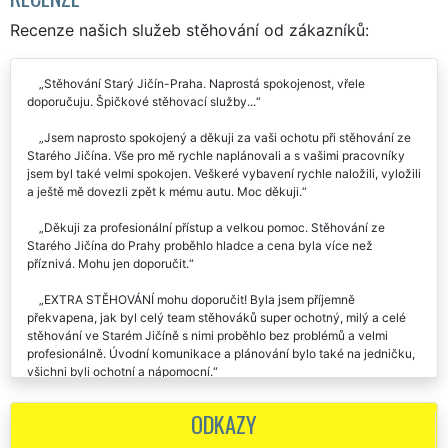
Recenze našich služeb stěhování od zákazníků:
Stěhování Starý Jičín-Praha. Naprostá spokojenost, vřele
doporučuju. Špičkové stěhovací služby...
Jsem naprosto spokojený a děkuji za vaši ochotu při stěhování ze
Starého Jičína. Vše pro mě rychle naplánovali a s vašimi pracovníky
jsem byl také velmi spokojen. Veškeré vybavení rychle naložili, vyložili
a ještě mě dovezli zpět k mému autu. Moc děkuji.
Děkuji za profesionální přístup a velkou pomoc. Stěhování ze
Starého Jičína do Prahy proběhlo hladce a cena byla více než
příznivá. Mohu jen doporučit.
EXTRA STĚHOVÁNÍ mohu doporučit! Byla jsem příjemně
překvapena, jak byl celý team stěhováků super ochotný, milý a celé
stěhování ve Starém Jičíně s nimi proběhlo bez problémů a velmi
profesionálně. Úvodní komunikace a plánování bylo také na jedničku,
všichni byli ochotní a nápomocní.
Děkuji mockrát za skvělý přístup a odvedenou práci při stěhování
ODKAZY
ve Starém Jičíně. Na všem jsme se předem domluvili a den stěhování
již probíhal velice rychle. Pracovníci vše pečlivě balili do folie a s