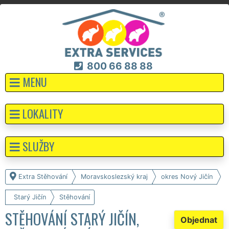
800 66 88 88
MENU
LOKALITY
SLUŽBY
Extra Stěhování
Moravskoslezský kraj
okres Nový Jičín
Starý Jičín
Stěhování
STĚHOVÁNÍ STARÝ JIČÍN,
Objednat