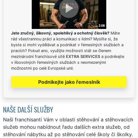
Jste zručný, šikovný, spolehlivý a ochotný člověk?
Máte
rád všestrannou práci a komunikaci s lidmi? Myslíte si, že
byste si mohl vydělávat a podnikat v řemeslných službách a
pracích? Pokud ano, využijte možnosti stát se členem
mezinárodní franchisové sítě
EXTRA SERVICES
a podnikejte
v libovolných řemeslných službách s neomezenými
možnostmi po celé Evropské unii.
Podnikejte jako řemeslník
NAŠE DALŠÍ SLUŽBY
Naši franchisanti Vám v oblasti stěhování a stěhovacích
služeb mohou nabídnout řadu dalších extra služeb, od
stěhování nábytku až po stěhování celé školy či školky.