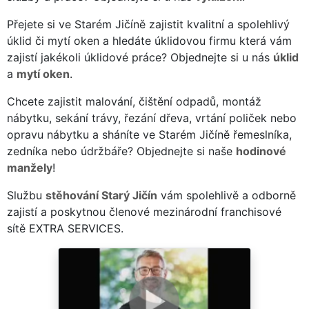
Přejete si ve Starém Jičíně zajistit kvalitní a spolehlivý
úklid či mytí oken a hledáte úklidovou firmu která vám
zajistí jakékoli úklidové práce? Objednejte si u nás
úklid
a
mytí oken
.
Chcete zajistit malování, čištění odpadů, montáž
nábytku, sekání trávy, řezání dřeva, vrtání poliček nebo
opravu nábytku a sháníte ve Starém Jičíně řemeslníka,
zedníka nebo údržbáře? Objednejte si naše
hodinové
manžely
!
Službu
stěhování Starý Jičín
vám spolehlivě a odborně
zajistí a poskytnou členové mezinárodní franchisové
sítě EXTRA SERVICES.