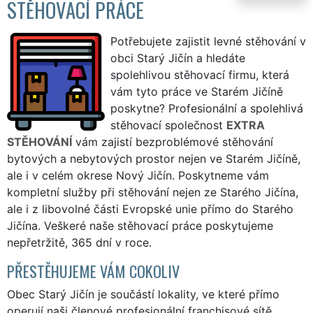
STĚHOVACÍ PRÁCE
Potřebujete zajistit levné stěhování v
obci Starý Jičín a hledáte
spolehlivou stěhovací firmu, která
vám tyto práce ve Starém Jičíně
poskytne? Profesionální a spolehlivá
stěhovací společnost
EXTRA
STĚHOVÁNÍ
vám zajistí bezproblémové stěhování
bytových a nebytových prostor nejen ve Starém Jičíně,
ale i v celém okrese Nový Jičín. Poskytneme vám
kompletní služby při stěhování nejen ze Starého Jičína,
ale i z libovolné části Evropské unie přímo do Starého
Jičína. Veškeré naše stěhovací práce poskytujeme
nepřetržitě, 365 dní v roce.
PŘESTĚHUJEME VÁM COKOLIV
Obec Starý Jičín je součástí lokality, ve které přímo
operují naši členové profesionální franchisové sítě