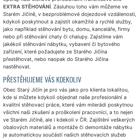
EXTRA STĚHOVÁNÍ
. Zásluhou toho vám můžeme ve
Starém Jičíně, v bezproblémové dojezdové vzdálenosti,
kdykoli poskytnout a zajistit okamžité a rychlé služby,
jako například stěhování bytu, domu, kanceláře, firmy
nebo při stěhování chaty či chalupy. Zajistíme vám
jakékoli stěhování nábytku, vybavení či bytového
zařízení, které požadujete ze Starého Jičína
přestěhovat, nebo naopak do Starého Jičína
nastěhovat.
PŘESTĚHUJEME VÁS KDEKOLIV
Obec Starý Jičín je pro vás jako pro klienta lokalitou,
kde si můžete kdykoli objednat naše profesionální a
kvalitní stěhovací práce, které vám milerádi poskytnou
všichni naši zkušení a proškolení pracovníci, a to nejen
ve Starém Jičíně, ale i kdekoli v ČR. Zajištění veškerých
obalových materiálů a montáže či demontáže nábytku
je automatickou součástí našich stěhovacích služeb