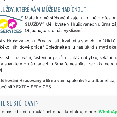
SLUŽBY, KTERÉ VÁM MŮŽEME NABÍDNOUT
Máte kromě stěhování zájem i o jiné profesion
SLUŽBY
? Měli byste v Hrušovanech u Brna zá
Objednejte si u nás
vyklízení
.
si v Hrušovanech u Brna zajistit kvalitní a spolehlivý úklid
jakékoli úklidové práce? Objednejte si u nás
úklid
a
mytí oke
ajistit malování, čištění odpadů, montáž nábytku, sekání tr
 a sháníte v Hrušovanech u Brna řemeslníka, zedníka nebo 
y
!
stěhování Hrušovany u Brna
vám spolehlivě a odborně zaji
sové sítě EXTRA SERVICES.
TE SE STĚHOVAT?
te následující formulář nebo nás kontaktujte přes
WhatsA