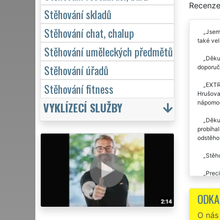
Recenze
Stěhování skladů
Stěhování chat, chalup
Jsem 
také vel
Stěhování uměleckých předmětů
Děkuj
Stěhování úřadů
doporuči
Stěhování fitness
EXTRA
Hrušovan
nápomoc
VYKLÍZECÍ SLUŽBY
Děkuj
probíhal
odstěhov
Stěho
Preci
společno
ODKA
Stěho
O nás
Stěho