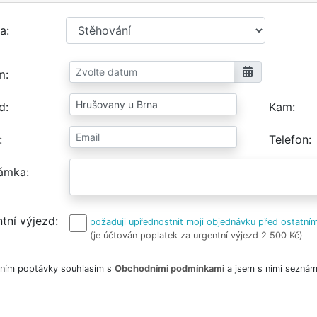
a
m
d
Kam
Telefon
ámka
tní výjezd
požaduji upřednostnit moji objednávku před ostatním
(je účtován poplatek za urgentní výjezd 2 500 Kč)
ním poptávky souhlasím s
Obchodními podmínkami
a jsem s nimi seznám