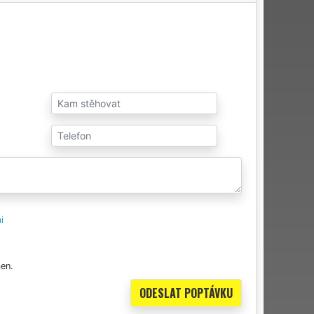
i
en.