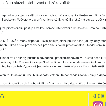
 našich služeb stěhování od zákazníků:
naprosto spokojený a děkuji za vaši ochotu při stěhování z Hrušovan u Brna. Vš
mi spokojen. Veškeré vybavení rychle naložili, vyložili a ještě mě dovezli zpět 
i za profesionální přístup a velkou pomoc. Stěhování z Hrušovan u Brna do Prah
t.
 STĚHOVÁNÍ mohu doporučit! Byla jsem příjemně překvapena, jak byl celý team
ech u Brna s nimi proběhlo bez problémů a velmi profesionálně. Úvodní komunika
ní.
i mockrát za skvělý přístup a odvedenou práci při stěhování v Hrušovanech u Br
 velice rychle. Pracovníci vše pečlivě balili do folie a s nábytkem manipulovali
áno bez problémů, pánové jsou milý a v novém bytě mi pomohli rozmístit větší ná
vání z Hrušovan u Brna. Milí, ochotní vstřícní. Super servis i cena. Děkuji a dopor
zní, slušní, milí a velmi ochotní. Skutečně mohu vřele doporučit. Již jsem v Hru
sti EXTRA STĚHOVÁNÍ. Jejich přístup k práci předčil moje očekávání. Ještě jed
ZY
SOCIÁL
vání Hrušovany u Brna-Praha. Naprostá spokojenost, vřele doporučuju. Špičkové
vání Hrušovany u Brna -Prešov. Velká spokojenost se stěhováním i cenou. Děkuji