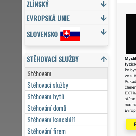
ZLÍNSKÝ
EVROPSKÁ UNIE
SLOVENSKO
STĚHOVACÍ SLUŽBY
Myslít
fyzic
že bys
Stěhování
ve stě
Pokud 
Stěhovací služby
člene
EXTR
Stěhování bytů
stěhov
neome
Stěhování domů
Evrops
Stěhování kanceláří
Stěhování firem