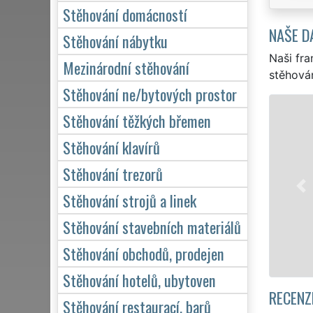
Stěhování domácností
NAŠE D
Stěhování nábytku
Naši fra
Mezinárodní stěhování
stěhován
Stěhování ne/bytových prostor
STĚHOVÁNÍ HRUŠOVANY U BRNA - STĚ
Stěhování těžkých břemen
Naše franchisová síť EXTRA
Stěhování klavírů
stěhovací servis v Hrušovan
Stěhování trezorů
kvalitní služby stěhování N
pro domácnosti, tak pro obc
Stěhování strojů a linek
kvalitně odvedené práce.
Stěhování stavebních materiálů
Mám zájem o stěhování v 
Stěhování obchodů, prodejen
Stěhování hotelů, ubytoven
RECENZ
Stěhování restaurací, barů