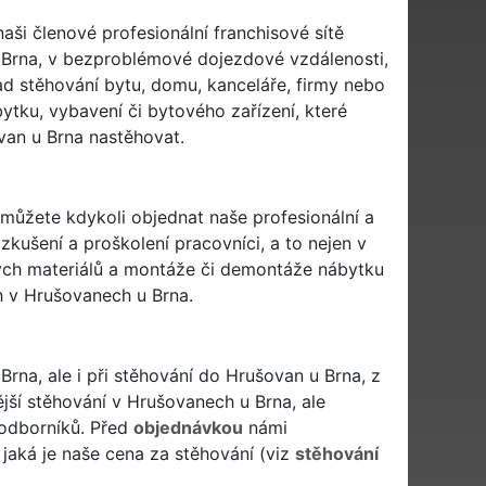
naši členové profesionální franchisové sítě
Brna, v bezproblémové dojezdové vzdálenosti,
lad stěhování bytu, domu, kanceláře, firmy nebo
bytku, vybavení či bytového zařízení, které
an u Brna nastěhovat.
i můžete kdykoli objednat naše profesionální a
zkušení a proškolení pracovníci, a to nejen v
vých materiálů a montáže či demontáže nábytku
h v Hrušovanech u Brna.
rna, ale i při stěhování do Hrušovan u Brna, z
ší stěhování v Hrušovanech u Brna, ale
 odborníků. Před
objednávkou
námi
jaká je naše cena za stěhování (viz
stěhování