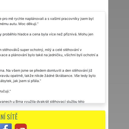
e pro mě rychle naplánovali a s vašimi pracovníky jsem byl
k mému autu. Moc děkuji.
y proběhlo hladce a cena byla více než příznivá. Mohu jen
 stěhováků super ochotný, milý a celé stěhování v
ce a plánování bylo také na jedničku, všichni byli ochotní a
na. Na všem jsme se předem domluvili a den stěhování již
 opravdu opatrně, takže nikde žádné škrábance. Vše tedy bylo
bytek, jak jsem si přála.
učuji.
šovanech u Brna využila dvakrát stěhovací službu této
nou vám touto cestou moc děkuji za stěhování.
NÍ SÍTĚ
 stěhovací služby...
 a doporučuji. Díky za vaši ochotu.