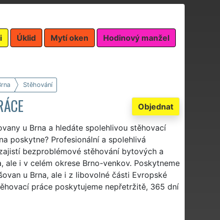
i
Úklid
Mytí oken
Hodinový manžel
Brna
Stěhování
RÁCE
Objednat
šovany u Brna a hledáte spolehlivou stěhovací
na poskytne? Profesionální a spolehlivá
ajistí bezproblémové stěhování bytových a
, ale i v celém okrese Brno-venkov. Poskytneme
ovan u Brna, ale i z libovolné části Evropské
ěhovací práce poskytujeme nepřetržitě, 365 dní