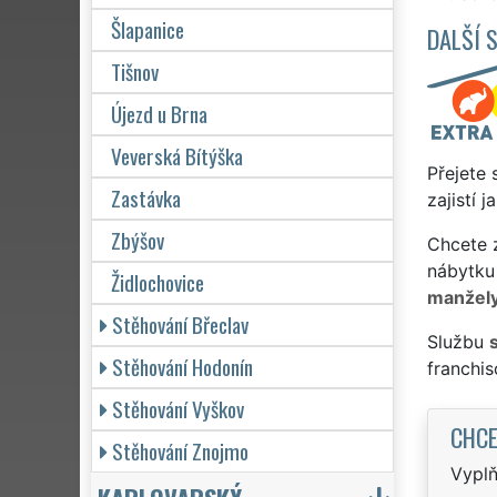
Šlapanice
DALŠÍ 
Tišnov
Újezd u Brna
Veverská Bítýška
Přejete 
Zastávka
zajistí 
Zbýšov
Chcete z
nábytku
Židlochovice
manžel
Stěhování Břeclav
Službu
Stěhování Hodonín
franchi
Stěhování Vyškov
CHCE
Stěhování Znojmo
Vyplň