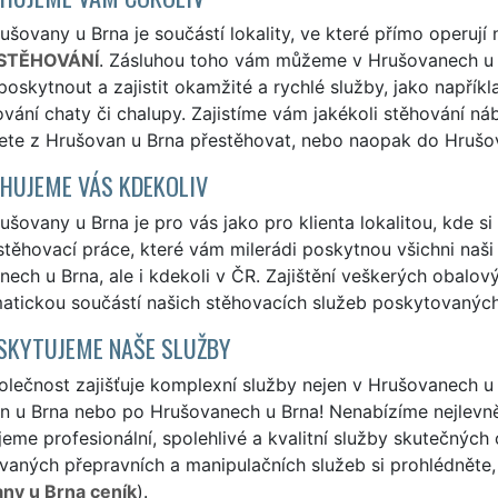
šovany u Brna je součástí lokality, ve které přímo operují 
STĚHOVÁNÍ
. Zásluhou toho vám můžeme v Hrušovanech u 
poskytnout a zajistit okamžité a rychlé služby, jako napřík
ování chaty či chalupy. Zajistíme vám jakékoli stěhování ná
ete z Hrušovan u Brna přestěhovat, nebo naopak do Hrušov
HUJEME VÁS KDEKOLIV
šovany u Brna je pro vás jako pro klienta lokalitou, kde s
 stěhovací práce, které vám milerádi poskytnou všichni naši 
ech u Brna, ale i kdekoli v ČR. Zajištění veškerých obalo
matickou součástí našich stěhovacích služeb poskytovanýc
SKYTUJEME NAŠE SLUŽBY
lečnost zajišťuje komplexní služby nejen v Hrušovanech u B
n u Brna nebo po Hrušovanech u Brna! Nenabízíme nejlevněj
eme profesionální, spolehlivé a kvalitní služby skutečných
aných přepravních a manipulačních služeb si prohlédněte, 
ny u Brna ceník
).