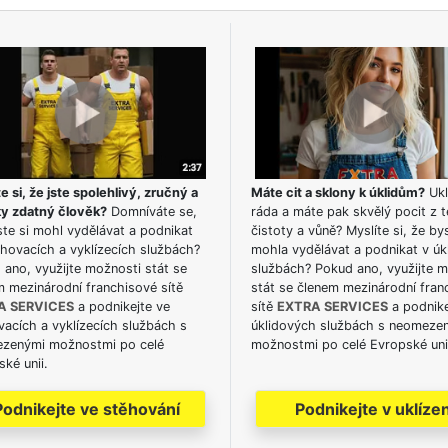
e si, že jste spolehlivý, zručný a
Máte cit a sklony k úklidům?
Ukl
ky zdatný člověk?
Domníváte se,
ráda a máte pak skvělý pocit z t
te si mohl vydělávat a podnikat
čistoty a vůně? Myslíte si, že by
hovacích a vyklízecích službách?
mohla vydělávat a podnikat v úk
ano, využijte možnosti stát se
službách? Pokud ano, využijte 
m mezinárodní franchisové sítě
stát se členem mezinárodní fran
A SERVICES
a podnikejte ve
sítě
EXTRA SERVICES
a podnike
acích a vyklízecích službách s
úklidových službách s neomeze
zenými možnostmi po celé
možnostmi po celé Evropské uni
ké unii.
Podnikejte ve stěhování
Podnikejte v uklízen