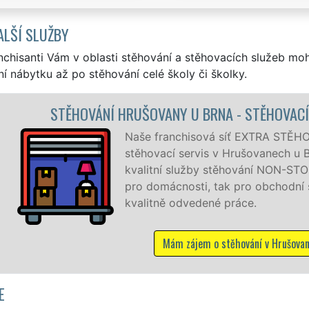
ALŠÍ SLUŽBY
nchisanti Vám v oblasti stěhování a stěhovacích služeb mo
í nábytku až po stěhování celé školy či školky.
HOVACÍ PRÁCE HRUŠOVANY U BRNA
 STĚHOVÁNÍ vám zajišťuje kompletní
ech u Brna. Poskytujeme profesionální a
ON-STOP 24 hodin denně, 7 dní v týdnu jak
hodní společnosti, a to levně a se zárukou
Hrušovanech u Brna
E