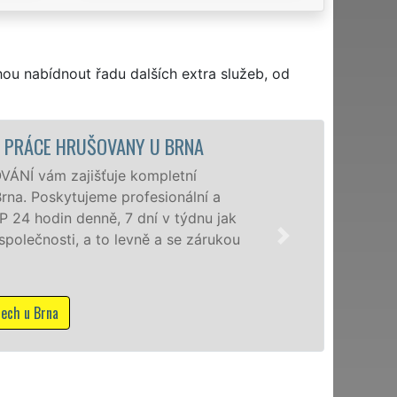
hou nabídnout řadu dalších extra služeb, od
STĚHOVACÍ SLUŽBA HRUŠOVANY U BRNA - ST
Poskytujeme stěhovací slu
úrovni se speciální stěhov
domácnostem i firmám v c
kvality franchisové sítě 
služby NON-STOP včetně ví
Mám zájem o stěhovací služby v