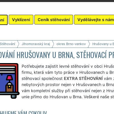
Vyklízení
Ceník stěhování
Vydělávejte s nám
ní
 Stěhování
Jihomoravský kraj
okres Brno-venkov
Hrušovany u 
OVÁNÍ HRUŠOVANY U BRNA, STĚHOVACÍ P
Potřebujete zajistit levné stěhování v obci Hru
firmu, která vám tyto práce v Hrušovanech u Br
stěhovací společnost
EXTRA STĚHOVÁNÍ
vám z
nebytových prostor nejen v Hrušovanech u Brna
vám kompletní služby při stěhování nejen z Hruš
unie přímo do Hrušovan u Brna. Veškeré naše st
HUJEME VÁM COKOLIV