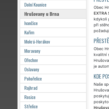
Dolní Kounice
Obec Hru
Hrušovany u Brna
EXTRA 
kdykoli 
Ivančice
při stěh
požaduj
Kuřim
PŘESTĚ
Mokrá-Horákov
Obec Hru
Moravany
kvalitní
Ořechov
Hrušovan
je auto
Oslavany
KDE PO
Pohořelice
Naše spo
Rajhrad
Hrušova
Rosice
poskytuj
poskytov
Střelice
Hrušova