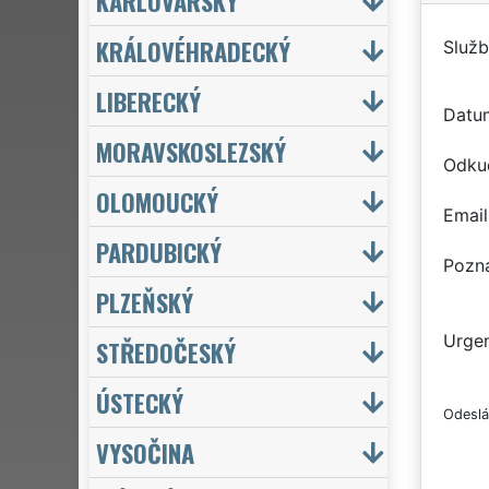
KARLOVARSKÝ
KRÁLOVÉHRADECKÝ
Služb
LIBERECKÝ
Datu
MORAVSKOSLEZSKÝ
Odku
OLOMOUCKÝ
Email
PARDUBICKÝ
Pozn
PLZEŇSKÝ
Urgen
STŘEDOČESKÝ
ÚSTECKÝ
Odeslá
VYSOČINA