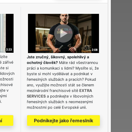
ízíte
Jste zručný, šikovný, spolehlivý a
é zářivé
ochotný člověk?
Máte rád všestrannou
ste si
práci a komunikaci s lidmi? Myslíte si, že
lidových
byste si mohl vydělávat a podnikat v
možnosti
řemeslných službách a pracích? Pokud
chisové
ano, využijte možnosti stát se členem
jte v
mezinárodní franchisové sítě
EXTRA
nými
SERVICES
a podnikejte v libovolných
i.
řemeslných službách s neomezenými
možnostmi po celé Evropské unii.
í
Podnikejte jako řemeslník