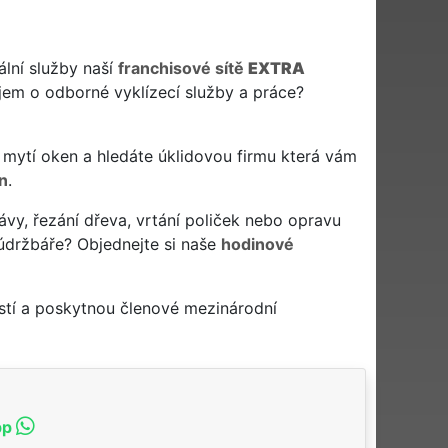
ální služby naší
franchisové sítě
EXTRA
jem o odborné vyklízecí služby a práce?
 či mytí oken a hledáte úklidovou firmu která vám
n
.
ávy, řezání dřeva, vrtání poliček nebo opravu
údržbáře? Objednejte si naše
hodinové
stí a poskytnou členové mezinárodní
pp