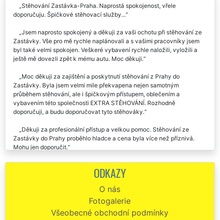
Stěhování Zastávka-Praha. Naprostá spokojenost, vřele
doporučuju. Špičkové stěhovací služby...
Jsem naprosto spokojený a děkuji za vaši ochotu při stěhování ze
Zastávky. Vše pro mě rychle naplánovali a s vašimi pracovníky jsem
byl také velmi spokojen. Veškeré vybavení rychle naložili, vyložili a
ještě mě dovezli zpět k mému autu. Moc děkuji.
Moc děkuji za zajištění a poskytnutí stěhování z Prahy do
Zastávky. Byla jsem velmi mile překvapena nejen samotným
průběhem stěhování, ale i špičkovým přístupem, oblečením a
vybavením této společnosti EXTRA STĚHOVÁNÍ. Rozhodně
doporučuji, a budu doporučovat tyto stěhováky.
Děkuji za profesionální přístup a velkou pomoc. Stěhování ze
Zastávky do Prahy proběhlo hladce a cena byla více než příznivá.
Mohu jen doporučit.
EXTRA STĚHOVÁNÍ mohu doporučit! Byla jsem příjemně
ODKAZY
překvapena, jak byl celý team stěhováků super ochotný, milý a celé
stěhování v Zastávce s nimi proběhlo bez problémů a velmi
O nás
profesionálně. Úvodní komunikace a plánování bylo také na jedničku,
Fotogalerie
všichni byli ochotní a nápomocní.