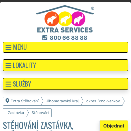
800 66 88 88
MENU
LOKALITY
SLUŽBY
Extra Stěhování
Jihomoravský kraj
okres Brno-venkov
Zastávka
Stěhování
STĚHOVÁNÍ ZASTÁVKA,
Objednat