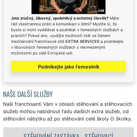
Jste zručný, šikovný, spolehlivý a ochotný člověk?
Máte
rád všestrannou práci a komunikaci s lidmi? Myslíte si, že
byste si mohl vydělávat a podnikat v řemeslných službách a
pracích? Pokud ano, využijte možnosti stát se členem
mezinárodní franchisové sítě
EXTRA SERVICES
a podnikejte
v libovolných řemeslných službách s neomezenými
možnostmi po celé Evropské unii.
Podnikejte jako řemeslník
NAŠE DALŠÍ SLUŽBY
Naši franchisanti Vám v oblasti stěhování a stěhovacích
služeb mohou nabídnout řadu dalších extra služeb, od
stěhování nábytku až po stěhování celé školy či školky.
STĚHOVACÍ SLUŽBA ZASTÁVKA -