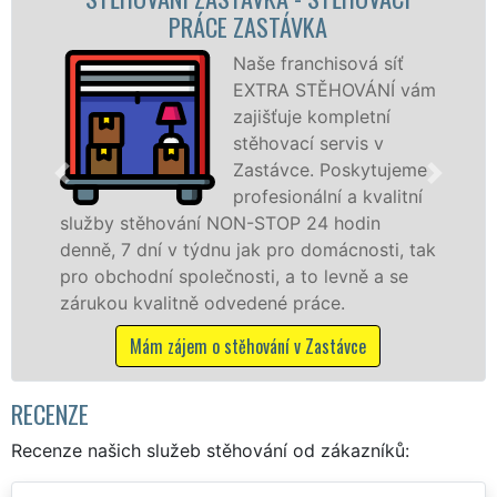
STĚHOVACÍ FIRMA ZASTÁVKA
Poskytujeme
vám
stěhovací služby v
Zastávce na
špičkové úrovni se
me
speciální stěhovací
ní
technikou. Tyto
služby zajišťujeme domácnostem i firmám v
tak
celém okresu Brno-venkov se zárukou
kvality franchisové sítě EXTRA STĚHOVÁNÍ.
Nabízíme stěhovací služby NON-STOP
včetně víkendů a svátků bez příplatků.
Mám zájem o stěhovací služby v Zastávce
RECENZE
Recenze našich služeb stěhování od zákazníků: