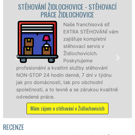
STĚHOVACÍ SLUŽBA ŽIDLOCHOVICE -
STĚHOVACÍ FIRMA ŽIDLOCHOVICE
Poskytujeme
stěhovací služby v
Židlochovicích na
špičkové úrovni se
speciální stěhovací
technikou. Tyto
služby zajišťujeme domácnostem i firmám v
celém okresu Brno-venkov se zárukou
kvality franchisové sítě EXTRA STĚHOVÁNÍ.
Nabízíme stěhovací služby NON-STOP
včetně víkendů a svátků bez příplatků.
Mám zájem o stěhovací služby v Židlochovicích
RECENZE