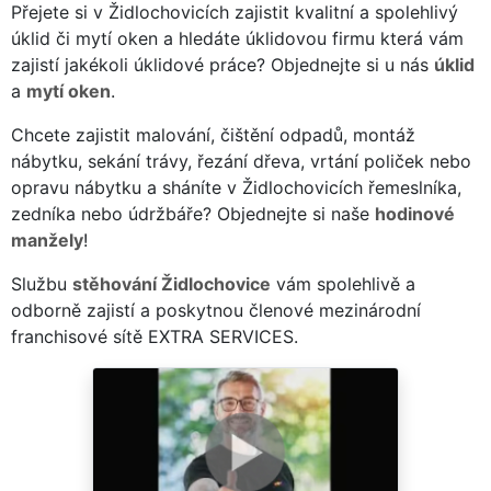
Přejete si v Židlochovicích zajistit kvalitní a spolehlivý
úklid či mytí oken a hledáte úklidovou firmu která vám
zajistí jakékoli úklidové práce? Objednejte si u nás
úklid
a
mytí oken
.
Chcete zajistit malování, čištění odpadů, montáž
nábytku, sekání trávy, řezání dřeva, vrtání poliček nebo
opravu nábytku a sháníte v Židlochovicích řemeslníka,
zedníka nebo údržbáře? Objednejte si naše
hodinové
manžely
!
Službu
stěhování Židlochovice
vám spolehlivě a
odborně zajistí a poskytnou členové mezinárodní
franchisové sítě EXTRA SERVICES.