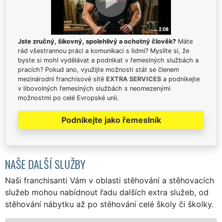
Jste zručný, šikovný, spolehlivý a ochotný člověk?
Máte
rád všestrannou práci a komunikaci s lidmi? Myslíte si, že
byste si mohl vydělávat a podnikat v řemeslných službách a
pracích? Pokud ano, využijte možnosti stát se členem
mezinárodní franchisové sítě
EXTRA SERVICES
a podnikejte
v libovolných řemeslných službách s neomezenými
možnostmi po celé Evropské unii.
Podnikejte jako řemeslník
NAŠE DALŠÍ SLUŽBY
Naši franchisanti Vám v oblasti stěhování a stěhovacích
služeb mohou nabídnout řadu dalších extra služeb, od
stěhování nábytku až po stěhování celé školy či školky.