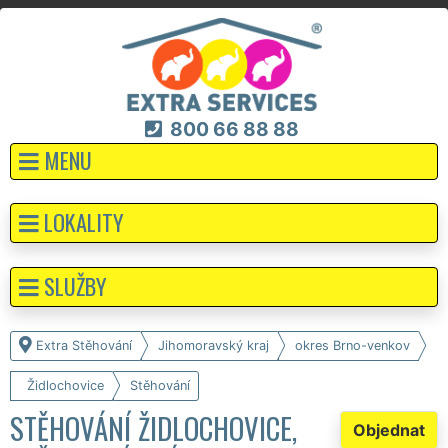
800 66 88 88
MENU
LOKALITY
SLUŽBY
Extra Stěhování
Jihomoravský kraj
okres Brno-venkov
Židlochovice
Stěhování
STĚHOVÁNÍ ŽIDLOCHOVICE,
Objednat