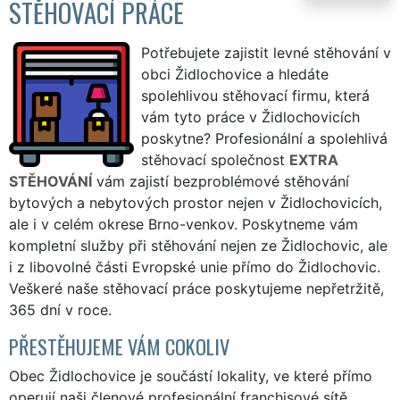
STĚHOVACÍ PRÁCE
Potřebujete zajistit levné stěhování v
obci Židlochovice a hledáte
spolehlivou stěhovací firmu, která
vám tyto práce v Židlochovicích
poskytne? Profesionální a spolehlivá
stěhovací společnost
EXTRA
STĚHOVÁNÍ
vám zajistí bezproblémové stěhování
bytových a nebytových prostor nejen v Židlochovicích,
ale i v celém okrese Brno-venkov. Poskytneme vám
kompletní služby při stěhování nejen ze Židlochovic, ale
i z libovolné části Evropské unie přímo do Židlochovic.
Veškeré naše stěhovací práce poskytujeme nepřetržitě,
365 dní v roce.
PŘESTĚHUJEME VÁM COKOLIV
Obec Židlochovice je součástí lokality, ve které přímo
operují naši členové profesionální franchisové sítě