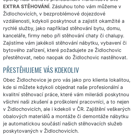
EXTRA STĚHOVÁNÍ
. Zásluhou toho vám můžeme v
Židlochovicích, v bezproblémové dojezdové
vzdálenosti, kdykoli poskytnout a zajistit okamžité a
rychlé služby, jako například stěhování bytu, domu,
kanceláře, firmy nebo při stěhování chaty či chalupy.
Zajistíme vám jakékoli stěhování nábytku, vybavení či
bytového zařízení, které požadujete ze Židlochovic
přestěhovat, nebo naopak do Židlochovic nastěhovat.
PŘESTĚHUJEME VÁS KDEKOLIV
Obec Židlochovice je pro vás jako pro klienta lokalitou,
kde si můžete kdykoli objednat naše profesionální a
kvalitní stěhovací práce, které vám milerádi poskytnou
všichni naši zkušení a proškolení pracovníci, a to nejen
v Židlochovicích, ale i kdekoli v ČR. Zajištění veškerých
obalových materiálů a montáže či demontáže nábytku
je automatickou součástí našich stěhovacích služeb
poskytovaných v Židlochovicích.