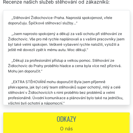
Recenze našich služeb stěhování od zákazníků:
Stěhování Židlochovice-Praha. Naprostá spokojenost, vřele
doporučuju. Špičkové stěhovací služby...
Jsem naprosto spokojený a děkuji za vaši ochotu při stěhování ze
Židlochovic. Vše pro mě rychle naplánovali a s vašimi pracovníky jsem
byl také velmi spokojen. Veškeré vybavení rychle naložili, vyložili a
ještě mě dovezli zpět k mému autu. Moc děkuji.
Děkuji za profesionální přístup a velkou pomoc. Stěhování ze
Židlochovic do Prahy proběhlo hladce a cena byla více než příznivá.
Mohu jen doporučit.
EXTRA STĚHOVÁNÍ mohu doporučit! Byla jsem příjemně
překvapena, jak byl celý team stěhováků super ochotný, milý a celé
stěhování v Židlochovicích s nimi proběhlo bez problémů a velmi
profesionálně. Úvodní komunikace a plánování bylo také na jedničku,
všichni byli ochotní a nápomocní.
Děkuji mockrát za skvělý přístup a odvedenou práci při stěhování v
ODKAZY
Židlochovicích. Na všem jsme se předem domluvili a den stěhování již
probíhal velice rychle. Pracovníci vše pečlivě balili do folie a s
O nás
nábytkem manipulovali opravdu opatrně, takže nikde žádné