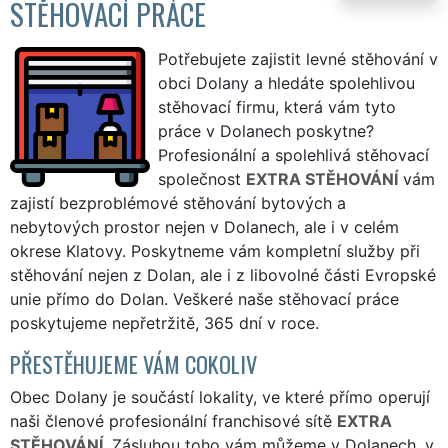
STĚHOVACÍ PRÁCE
Potřebujete zajistit levné stěhování v
obci Dolany a hledáte spolehlivou
stěhovací firmu, která vám tyto
práce v Dolanech poskytne?
Profesionální a spolehlivá stěhovací
společnost
EXTRA STĚHOVÁNÍ
vám
zajistí bezproblémové stěhování bytových a
nebytových prostor nejen v Dolanech, ale i v celém
okrese Klatovy. Poskytneme vám kompletní služby při
stěhování nejen z Dolan, ale i z libovolné části Evropské
unie přímo do Dolan. Veškeré naše stěhovací práce
poskytujeme nepřetržitě, 365 dní v roce.
PŘESTĚHUJEME VÁM COKOLIV
Obec Dolany je součástí lokality, ve které přímo operují
naši členové profesionální franchisové sítě
EXTRA
STĚHOVÁNÍ
. Zásluhou toho vám můžeme v Dolanech, v