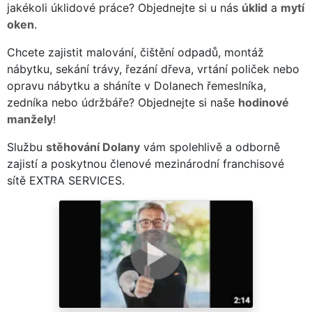
jakékoli úklidové práce? Objednejte si u nás
úklid
a
mytí
oken
.
Chcete zajistit malování, čištění odpadů, montáž
nábytku, sekání trávy, řezání dřeva, vrtání poliček nebo
opravu nábytku a sháníte v Dolanech řemeslníka,
zedníka nebo údržbáře? Objednejte si naše
hodinové
manžely
!
Službu
stěhování Dolany
vám spolehlivě a odborně
zajistí a poskytnou členové mezinárodní franchisové
sítě EXTRA SERVICES.