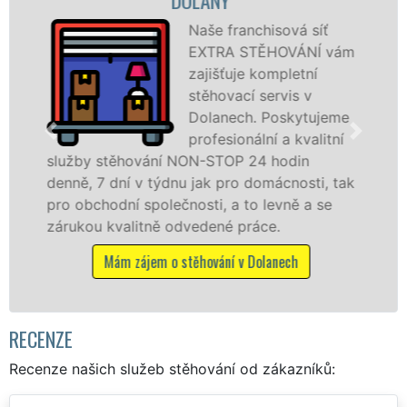
síť
Poskytujeme
NÍ vám
stěhovací služb
ní
Dolanech na
v
špičkové úrovni
tujeme
speciální stěhov
alitní
technikou. Tyto
služby zajišťujeme domácnostem i firmá
ti, tak
celém okresu Klatovy se zárukou kvality
a se
franchisové sítě EXTRA STĚHOVÁNÍ.
Nabízíme stěhovací služby NON-STOP
včetně víkendů a svátků bez příplatků.
Mám zájem o stěhovací služby v Dolanech
RECENZE
Recenze našich služeb stěhování od zákazníků: