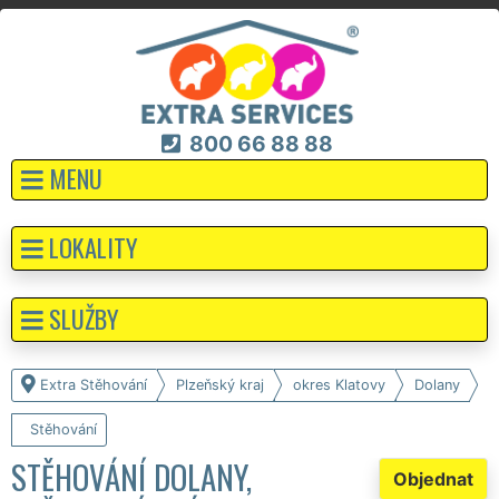
800 66 88 88
MENU
LOKALITY
SLUŽBY
Extra Stěhování
Plzeňský kraj
okres Klatovy
Dolany
Stěhování
STĚHOVÁNÍ DOLANY,
Objednat