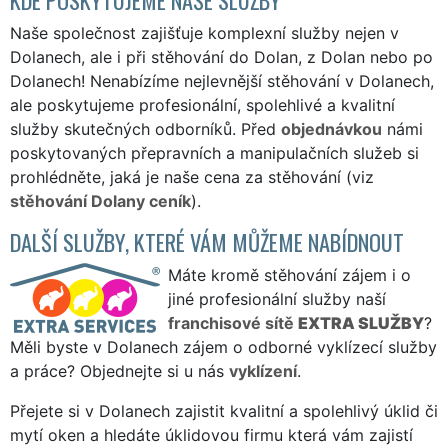
Naše společnost zajišťuje komplexní služby nejen v
Dolanech, ale i při stěhování do Dolan, z Dolan nebo po
Dolanech! Nenabízíme nejlevnější stěhování v Dolanech,
ale poskytujeme profesionální, spolehlivé a kvalitní
služby skutečných odborníků. Před
objednávkou
námi
poskytovaných přepravních a manipulačních služeb si
prohlédněte, jaká je naše cena za stěhování (viz
stěhování Dolany ceník
).
DALŠÍ SLUŽBY, KTERÉ VÁM MŮŽEME NABÍDNOUT
Máte kromě stěhování zájem i o
jiné profesionální služby naší
franchisové sítě
EXTRA SLUŽBY
?
Měli byste v Dolanech zájem o odborné vyklízecí služby
a práce? Objednejte si u nás
vyklízení
.
Přejete si v Dolanech zajistit kvalitní a spolehlivý úklid či
mytí oken a hledáte úklidovou firmu která vám zajistí