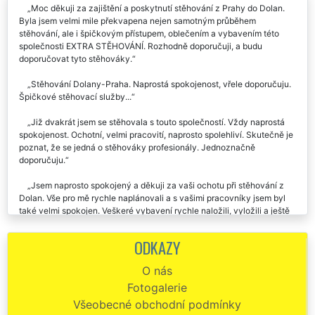
Moc děkuji za zajištění a poskytnutí stěhování z Prahy do Dolan.
Byla jsem velmi mile překvapena nejen samotným průběhem
stěhování, ale i špičkovým přístupem, oblečením a vybavením této
společnosti EXTRA STĚHOVÁNÍ. Rozhodně doporučuji, a budu
doporučovat tyto stěhováky.
Stěhování Dolany-Praha. Naprostá spokojenost, vřele doporučuju.
Špičkové stěhovací služby...
Již dvakrát jsem se stěhovala s touto společností. Vždy naprostá
spokojenost. Ochotní, velmi pracovití, naprosto spolehliví. Skutečně je
poznat, že se jedná o stěhováky profesionály. Jednoznačně
doporučuju.
Jsem naprosto spokojený a děkuji za vaši ochotu při stěhování z
Dolan. Vše pro mě rychle naplánovali a s vašimi pracovníky jsem byl
také velmi spokojen. Veškeré vybavení rychle naložili, vyložili a ještě
mě dovezli zpět k mému autu. Moc děkuji.
ODKAZY
Děkuji za profesionální přístup a velkou pomoc. Stěhování z Dolan
do Prahy proběhlo hladce a cena byla více než příznivá. Mohu jen
O nás
doporučit.
Fotogalerie
EXTRA STĚHOVÁNÍ mohu doporučit! Byla jsem příjemně
Všeobecné obchodní podmínky
překvapena, jak byl celý team stěhováků super ochotný, milý a celé