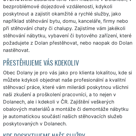
bezproblémové dojezdové vzdálenosti, kdykoli
poskytnout a zajistit okamžité a rychlé služby, jako
například stěhování bytu, domu, kanceláře, firmy nebo
při stěhování chaty či chalupy. Zajistíme vám jakékoli
stěhování nábytku, vybavení či bytového zařízení, které
požadujete z Dolan přestěhovat, nebo naopak do Dolan
nastěhovat.
PŘESTĚHUJEME VÁS KDEKOLIV
Obec Dolany je pro vás jako pro klienta lokalitou, kde si
můžete kdykoli objednat naše profesionální a kvalitní
stěhovací práce, které vám milerádi poskytnou všichni
naši zkušení a proškolení pracovníci, a to nejen v
Dolanech, ale i kdekoli v ČR. Zajištění veškerých
obalových materiálů a montáže či demontáže nábytku
je automatickou součástí našich stěhovacích služeb
poskytovaných v Dolanech.
KDE POSKYTUJEME NAŠE SLUŽBY