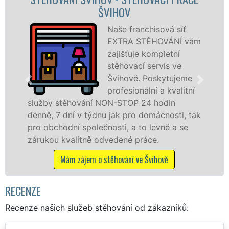
FIRMA ŠVIHOV
Poskytujeme
vám
stěhovací služby ve
Švihově na
špičkové úrovni se
e
speciální stěhovací
ní
technikou. Tyto
služby zajišťujeme domácnostem i firmám v
tak
celém okresu Klatovy se zárukou kvality
franchisové sítě EXTRA STĚHOVÁNÍ.
Nabízíme stěhovací služby NON-STOP
včetně víkendů a svátků bez příplatků.
Mám zájem o stěhovací služby ve Švihově
RECENZE
Recenze našich služeb stěhování od zákazníků: