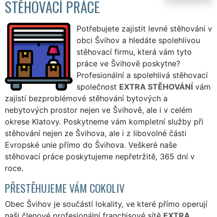
STĚHOVACÍ PRÁCE
Potřebujete zajistit levné stěhování v
obci Švihov a hledáte spolehlivou
stěhovací firmu, která vám tyto
práce ve Švihově poskytne?
Profesionální a spolehlivá stěhovací
společnost
EXTRA STĚHOVÁNÍ
vám
zajistí bezproblémové stěhování bytových a
nebytových prostor nejen ve Švihově, ale i v celém
okrese Klatovy. Poskytneme vám kompletní služby při
stěhování nejen ze Švihova, ale i z libovolné části
Evropské unie přímo do Švihova. Veškeré naše
stěhovací práce poskytujeme nepřetržitě, 365 dní v
roce.
PŘESTĚHUJEME VÁM COKOLIV
Obec Švihov je součástí lokality, ve které přímo operují
naši členové profesionální franchisové sítě
EXTRA