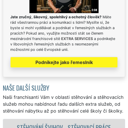
Jste zručný, šikovný, spolehlivý a ochotný člověk?
Máte
rád všestrannou práci a komunikaci s lidmi? Myslíte si, že
byste si mohl vydělávat a podnikat v řemeslných službách a
pracích? Pokud ano, využijte možnosti stát se členem
mezinárodní franchisové sítě
EXTRA SERVICES
a podnikejte
v libovolných řemeslných službách s neomezenými
možnostmi po celé Evropské unii.
Podnikejte jako řemeslník
NAŠE DALŠÍ SLUŽBY
Naši franchisanti Vám v oblasti stěhování a stěhovacích
služeb mohou nabídnout řadu dalších extra služeb, od
stěhování nábytku až po stěhování celé školy či školky.
CE
STĚHOVACÍ SLUŽBA ŠVIHOV - STĚHOVAC