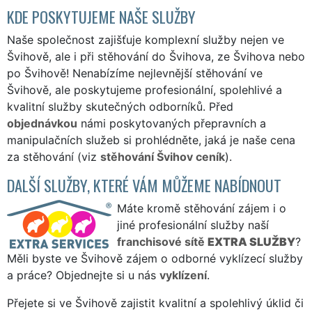
KDE POSKYTUJEME NAŠE SLUŽBY
Naše společnost zajišťuje komplexní služby nejen ve
Švihově, ale i při stěhování do Švihova, ze Švihova nebo
po Švihově! Nenabízíme nejlevnější stěhování ve
Švihově, ale poskytujeme profesionální, spolehlivé a
kvalitní služby skutečných odborníků. Před
objednávkou
námi poskytovaných přepravních a
manipulačních služeb si prohlédněte, jaká je naše cena
za stěhování (viz
stěhování Švihov ceník
).
DALŠÍ SLUŽBY, KTERÉ VÁM MŮŽEME NABÍDNOUT
Máte kromě stěhování zájem i o
jiné profesionální služby naší
franchisové sítě
EXTRA SLUŽBY
?
Měli byste ve Švihově zájem o odborné vyklízecí služby
a práce? Objednejte si u nás
vyklízení
.
Přejete si ve Švihově zajistit kvalitní a spolehlivý úklid či