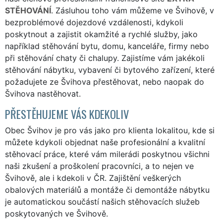
STĚHOVÁNÍ
. Zásluhou toho vám můžeme ve Švihově, v
bezproblémové dojezdové vzdálenosti, kdykoli
poskytnout a zajistit okamžité a rychlé služby, jako
například stěhování bytu, domu, kanceláře, firmy nebo
při stěhování chaty či chalupy. Zajistíme vám jakékoli
stěhování nábytku, vybavení či bytového zařízení, které
požadujete ze Švihova přestěhovat, nebo naopak do
Švihova nastěhovat.
PŘESTĚHUJEME VÁS KDEKOLIV
Obec Švihov je pro vás jako pro klienta lokalitou, kde si
můžete kdykoli objednat naše profesionální a kvalitní
stěhovací práce, které vám milerádi poskytnou všichni
naši zkušení a proškolení pracovníci, a to nejen ve
Švihově, ale i kdekoli v ČR. Zajištění veškerých
obalových materiálů a montáže či demontáže nábytku
je automatickou součástí našich stěhovacích služeb
poskytovaných ve Švihově.