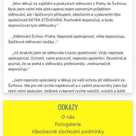
Moc děkuji za zajištění a poskytnutí stěhování z Prahy do Švihova.
Byla jsem velmi mile překvapena nejen samotným průběhem
stěhování, ale i špičkovým přístupem, oblečením a vybavením této
společnosti EXTRA STĚHOVÁNÍ. Rozhodně doporučuji, a budu
doporučovat tyto stěhováky.
Stěhování Švihov-Praha. Naprostá spokojenost, vřele doporučuju.
Špičkové stěhovací služby...
Již dvakrát jsem se stěhovala s touto společností. Vždy naprostá
spokojenost. Ochotní, velmi pracovití, naprosto spolehliví. Skutečně je
poznat, že se jedná o stěhováky profesionály. Jednoznačně
doporučuju.
Jsem naprosto spokojený a děkuji za vaši ochotu při stěhování ze
Švihova. Vše pro mě rychle naplánovali a s vašimi pracovníky jsem byl
také velmi spokojen. Veškeré vybavení rychle naložili, vyložili a ještě
mě dovezli zpět k mému autu. Moc děkuji.
ODKAZY
Děkuji za profesionální přístup a velkou pomoc. Stěhování ze
Švihova do Prahy proběhlo hladce a cena byla více než příznivá.
O nás
Mohu jen doporučit.
Fotogalerie