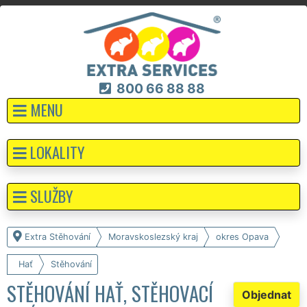
800 66 88 88
MENU
LOKALITY
SLUŽBY
Extra Stěhování
Moravskoslezský kraj
okres Opava
Hať
Stěhování
STĚHOVÁNÍ HAŤ, STĚHOVACÍ
Objednat