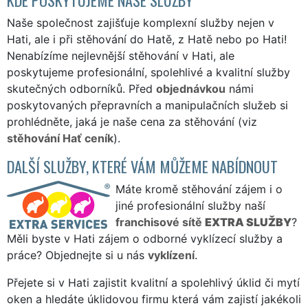
Naše společnost zajišťuje komplexní služby nejen v
Hati, ale i při stěhování do Hatě, z Hatě nebo po Hati!
Nenabízíme nejlevnější stěhování v Hati, ale
poskytujeme profesionální, spolehlivé a kvalitní služby
skutečných odborníků. Před
objednávkou
námi
poskytovaných přepravních a manipulačních služeb si
prohlédněte, jaká je naše cena za stěhování (viz
stěhování Hať ceník
).
DALŠÍ SLUŽBY, KTERÉ VÁM MŮŽEME NABÍDNOUT
Máte kromě stěhování zájem i o
jiné profesionální služby naší
franchisové sítě
EXTRA SLUŽBY
?
Měli byste v Hati zájem o odborné vyklízecí služby a
práce? Objednejte si u nás
vyklízení
.
Přejete si v Hati zajistit kvalitní a spolehlivý úklid či mytí
oken a hledáte úklidovou firmu která vám zajistí jakékoli