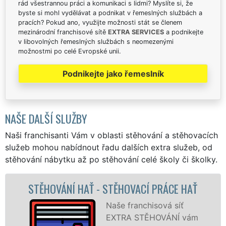
rád všestrannou práci a komunikaci s lidmi? Myslíte si, že
byste si mohl vydělávat a podnikat v řemeslných službách a
pracích? Pokud ano, využijte možnosti stát se členem
mezinárodní franchisové sítě
EXTRA SERVICES
a podnikejte
v libovolných řemeslných službách s neomezenými
možnostmi po celé Evropské unii.
Podnikejte jako řemeslník
NAŠE DALŠÍ SLUŽBY
Naši franchisanti Vám v oblasti stěhování a stěhovacích
služeb mohou nabídnout řadu dalších extra služeb, od
stěhování nábytku až po stěhování celé školy či školky.
PRÁCE HAŤ
STĚHOVACÍ SLUŽBA HAŤ - STĚH
FIRMA HAŤ
ová síť
OVÁNÍ vám
Poskytujem