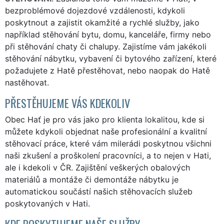
bezproblémové dojezdové vzdálenosti, kdykoli
poskytnout a zajistit okamžité a rychlé služby, jako
například stěhování bytu, domu, kanceláře, firmy nebo
při stěhování chaty či chalupy. Zajistíme vám jakékoli
stěhování nábytku, vybavení či bytového zařízení, které
požadujete z Hatě přestěhovat, nebo naopak do Hatě
nastěhovat.
PŘESTĚHUJEME VÁS KDEKOLIV
Obec Hať je pro vás jako pro klienta lokalitou, kde si
můžete kdykoli objednat naše profesionální a kvalitní
stěhovací práce, které vám milerádi poskytnou všichni
naši zkušení a proškolení pracovníci, a to nejen v Hati,
ale i kdekoli v ČR. Zajištění veškerých obalových
materiálů a montáže či demontáže nábytku je
automatickou součástí našich stěhovacích služeb
poskytovaných v Hati.
KDE POSKYTUJEME NAŠE SLUŽBY