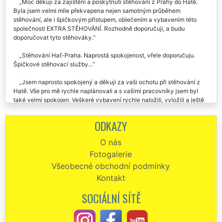
doporučuju.
Moc děkuji za zajištění a poskytnutí stěhování z Prahy do Hatě.
Byla jsem velmi mile překvapena nejen samotným průběhem
stěhování, ale i špičkovým přístupem, oblečením a vybavením této
společnosti EXTRA STĚHOVÁNÍ. Rozhodně doporučuji, a budu
doporučovat tyto stěhováky.
Stěhování Hať-Praha. Naprostá spokojenost, vřele doporučuju.
Špičkové stěhovací služby...
Jsem naprosto spokojený a děkuji za vaši ochotu při stěhování z
Hatě. Vše pro mě rychle naplánovali a s vašimi pracovníky jsem byl
také velmi spokojen. Veškeré vybavení rychle naložili, vyložili a ještě
mě dovezli zpět k mému autu. Moc děkuji.
ODKAZY
Musím uznat, že jsem byl po dlouhé době naprosto spokojen se
službami – konkrétně se stěhováním v Hati. Moc děkuji, můžu jen
O nás
vřele doporučit tyto služby od společnosti EXTRA STĚHOVÁNÍ.
Fotogalerie
Děkuji za profesionální přístup a velkou pomoc. Stěhování z Hatě
Všeobecné obchodní podmínky
do Prahy proběhlo hladce a cena byla více než příznivá. Mohu jen
Kontakt
doporučit.