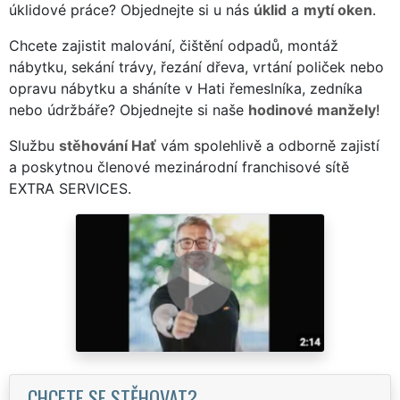
úklidové práce? Objednejte si u nás
úklid
a
mytí oken
.
Chcete zajistit malování, čištění odpadů, montáž
nábytku, sekání trávy, řezání dřeva, vrtání poliček nebo
opravu nábytku a sháníte v Hati řemeslníka, zedníka
nebo údržbáře? Objednejte si naše
hodinové manžely
!
Službu
stěhování Hať
vám spolehlivě a odborně zajistí
a poskytnou členové mezinárodní franchisové sítě
EXTRA SERVICES.
CHCETE SE STĚHOVAT?