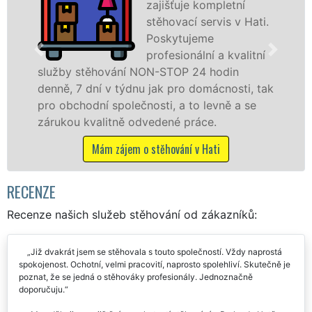
pletní
stěhovací s
vis v Hati.
Hati na špi
úrovni se sp
a kvalitní
stěhovací
odin
technikou. 
cnosti, tak
služby zajišťujeme domácnostem i f
vně a se
celém okresu Opava se zárukou kval
.
franchisové sítě EXTRA STĚHOVÁNÍ.
Nabízíme stěhovací služby NON-ST
i
včetně víkendů a svátků bez příplatk
Mám zájem o stěhovací služby v Hat
RECENZE
Recenze našich služeb stěhování od zákazníků:
Již dvakrát jsem se stěhovala s touto společností. Vždy naprostá
spokojenost. Ochotní, velmi pracovití, naprosto spolehliví. Skutečně je
poznat, že se jedná o stěhováky profesionály. Jednoznačně