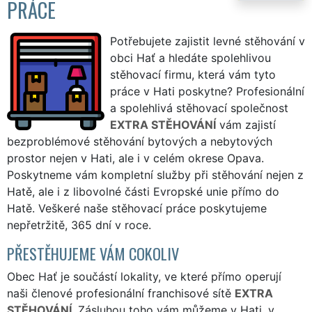
PRÁCE
Potřebujete zajistit levné stěhování v
obci Hať a hledáte spolehlivou
stěhovací firmu, která vám tyto
práce v Hati poskytne? Profesionální
a spolehlivá stěhovací společnost
EXTRA STĚHOVÁNÍ
vám zajistí
bezproblémové stěhování bytových a nebytových
prostor nejen v Hati, ale i v celém okrese Opava.
Poskytneme vám kompletní služby při stěhování nejen z
Hatě, ale i z libovolné části Evropské unie přímo do
Hatě. Veškeré naše stěhovací práce poskytujeme
nepřetržitě, 365 dní v roce.
PŘESTĚHUJEME VÁM COKOLIV
Obec Hať je součástí lokality, ve které přímo operují
naši členové profesionální franchisové sítě
EXTRA
STĚHOVÁNÍ
. Zásluhou toho vám můžeme v Hati, v