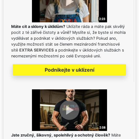
Máte cit a sklony k úklidům?
Uklízíte ráda a máte pak skvělý
pocit z té zářivé čistoty a vůně? Myslíte si, že byste si mohla
vydělávat a podnikat v úklidových službách? Pokud ano,
využijte možnosti stát se členem mezinárodní franchisové
sítě
EXTRA SERVICES
a podnikejte v úklidových službách s
neomezenými možnostmi po celé Evropské unii.
Podnikejte v uklízení
Jste zručný, šikovný, spolehlivý a ochotný člověk?
Máte