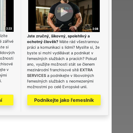
ízíte
Jste zručný, šikovný, spolehlivý a
é zářivé
ochotný člověk?
Máte rád všestrannou
ste si
práci a komunikaci s lidmi? Myslíte si, že
lidových
byste si mohl vydělávat a podnikat v
možnosti
řemeslných službách a pracích? Pokud
chisové
ano, využijte možnosti stát se členem
jte v
mezinárodní franchisové sítě
EXTRA
nými
SERVICES
a podnikejte v libovolných
i.
řemeslných službách s neomezenými
možnostmi po celé Evropské unii.
í
Podnikejte jako řemeslník