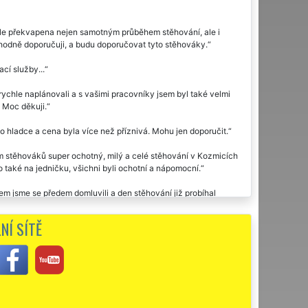
mile překvapena nejen samotným průběhem stěhování, ale i
dně doporučuji, a budu doporučovat tyto stěhováky.
cí služby...
ychle naplánovali a s vašimi pracovníky jsem byl také velmi
. Moc děkuji.
o hladce a cena byla více než příznivá. Mohu jen doporučit.
 stěhováků super ochotný, milý a celé stěhování v Kozmicích
 také na jedničku, všichni byli ochotní a nápomocní.
em jsme se předem domluvili a den stěhování již probíhal
opatrně, takže nikde žádné škrábance. Vše tedy bylo
bytek, jak jsem si přála.
NÍ SÍTĚ
micích využila dvakrát stěhovací službu této společnosti EXTRA
u moc děkuji za stěhování.
čuji. Díky za vaši ochotu.