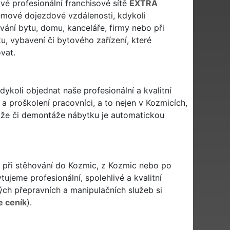
ové profesionální franchisové sítě
EXTRA
mové dojezdové vzdálenosti, kdykoli
ování bytu, domu, kanceláře, firmy nebo při
u, vybavení či bytového zařízení, které
vat.
dykoli objednat naše profesionální a kvalitní
a proškolení pracovníci, a to nejen v Kozmicích,
táže či demontáže nábytku je automatickou
 i při stěhování do Kozmic, z Kozmic nebo po
ujeme profesionální, spolehlivé a kvalitní
h přepravních a manipulačních služeb si
e ceník
).