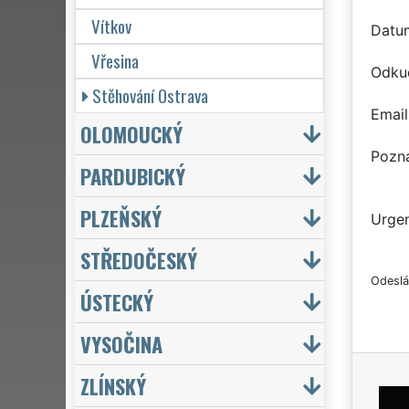
Vítkov
Datu
Vřesina
Odku
Stěhování Ostrava
Email
OLOMOUCKÝ
Pozn
PARDUBICKÝ
PLZEŇSKÝ
Urgen
STŘEDOČESKÝ
Odeslá
ÚSTECKÝ
VYSOČINA
ZLÍNSKÝ