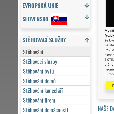
EVROPSKÁ UNIE
SLOVENSKO
Myslít
fyzic
STĚHOVACÍ SLUŽBY
že bys
ve stě
Stěhování
Pokud 
člene
Stěhovací služby
EXTR
stěhov
Stěhování bytů
neome
Evrops
Stěhování domů
Stěhování kanceláří
Stěhování firem
NAŠE D
Stěhování domácností