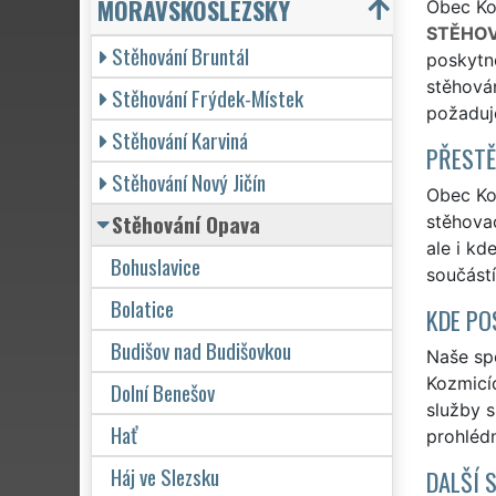
MORAVSKOSLEZSKÝ
Obec Koz
STĚHOV
Stěhování Bruntál
poskytno
stěhován
Stěhování Frýdek-Místek
požaduj
Stěhování Karviná
PŘESTĚ
Stěhování Nový Jičín
Obec Koz
Stěhování Opava
stěhovac
ale i kd
Bohuslavice
součást
Bolatice
KDE PO
Budišov nad Budišovkou
Naše spo
Kozmicíc
Dolní Benešov
služby 
Hať
prohlédn
Háj ve Slezsku
DALŠÍ 