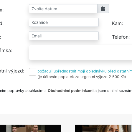
m
d
Kam
Telefon
ámka
tní výjezd
požaduji upřednostnit moji objednávku před ostatním
(je účtován poplatek za urgentní výjezd 2 500 Kč)
ním poptávky souhlasím s
Obchodními podmínkami
a jsem s nimi seznám