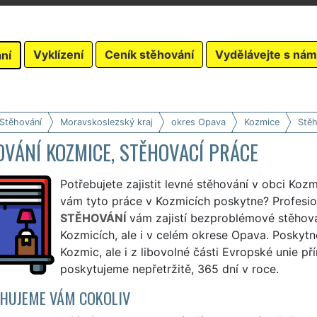
Vyklízení
Ceník stěhování
Vydělávejte s nám
ní
 Stěhování
Moravskoslezský kraj
okres Opava
Kozmice
Stěh
VÁNÍ KOZMICE, STĚHOVACÍ PRÁCE
Potřebujete zajistit levné stěhování v obci Kozm
vám tyto práce v Kozmicích poskytne? Profesio
STĚHOVÁNÍ
vám zajistí bezproblémové stěhová
Kozmicích, ale i v celém okrese Opava. Poskytn
Kozmic, ale i z libovolné části Evropské unie 
poskytujeme nepřetržitě, 365 dní v roce.
HUJEME VÁM COKOLIV