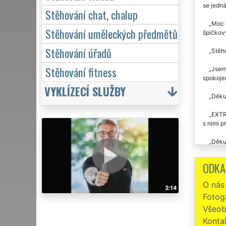
se jedn
Stěhování chat, chalup
Moc d
Stěhování uměleckých předmětů
špičkov
Stěhování úřadů
Stěho
Stěhování fitness
Jsem 
spokojen
VYKLÍZECÍ SLUŽBY
Děkuj
EXTR
s nimi p
Děkuj
velice r
odstěhov
ODKA
Stěho
O nás
Fotoga
Preci
STĚHOVÁN
Všeob
Konta
Stěho