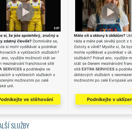
e si, že jste spolehlivý, zručný a
Máte cit a sklony k úklidům?
Ukl
ky zdatný člověk?
Domníváte se,
ráda a máte pak skvělý pocit z t
te si mohl vydělávat a podnikat
čistoty a vůně? Myslíte si, že by
hovacích a vyklízecích službách?
mohla vydělávat a podnikat v úk
ano, využijte možnosti stát se
službách? Pokud ano, využijte 
m mezinárodní franchisové sítě
stát se členem mezinárodní fran
A SERVICES
a podnikejte ve
sítě
EXTRA SERVICES
a podnike
acích a vyklízecích službách s
úklidových službách s neomeze
zenými možnostmi po celé
možnostmi po celé Evropské uni
ké unii.
Podnikejte ve stěhování
Podnikejte v uklízen
ALŠÍ SLUŽBY