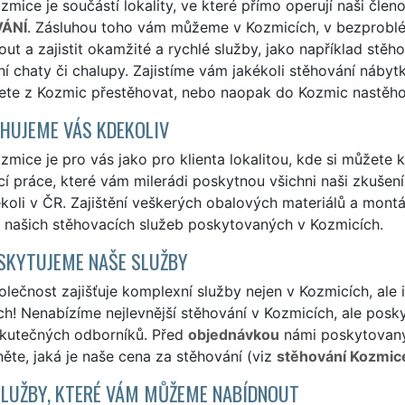
mice je součástí lokality, ve které přímo operují naši člen
ÁNÍ
. Zásluhou toho vám můžeme v Kozmicích, v bezproblé
ut a zajistit okamžité a rychlé služby, jako například stěh
í chaty či chalupy. Zajistíme vám jakékoli stěhování nábytk
ete z Kozmic přestěhovat, nebo naopak do Kozmic nastěho
HUJEME VÁS KDEKOLIV
mice je pro vás jako pro klienta lokalitou, kde si můžete k
í práce, které vám milerádi poskytnou všichni naši zkušení 
ekoli v ČR. Zajištění veškerých obalových materiálů a mon
í našich stěhovacích služeb poskytovaných v Kozmicích.
SKYTUJEME NAŠE SLUŽBY
lečnost zajišťuje komplexní služby nejen v Kozmicích, ale
h! Nenabízíme nejlevnější stěhování v Kozmicích, ale poskyt
skutečných odborníků. Před
objednávkou
námi poskytovanýc
ěte, jaká je naše cena za stěhování (viz
stěhování Kozmic
SLUŽBY, KTERÉ VÁM MŮŽEME NABÍDNOUT