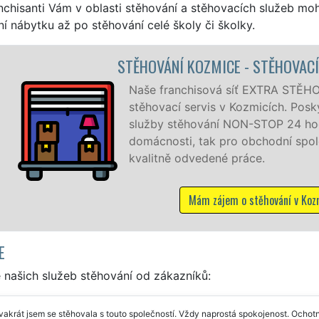
nchisanti Vám v oblasti stěhování a stěhovacích služeb mo
í nábytku až po stěhování celé školy či školky.
 STĚHOVACÍ PRÁCE KOZMICE
EXTRA STĚHOVÁNÍ vám zajišťuje kompletní
micích. Poskytujeme profesionální a kvalitní
STOP 24 hodin denně, 7 dní v týdnu jak pro
chodní společnosti, a to levně a se zárukou
ce.
těhování v Kozmicích
E
 našich služeb stěhování od zákazníků:
vakrát jsem se stěhovala s touto společností. Vždy naprostá spokojenost. Ochotní,