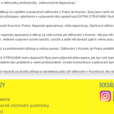
á o stěhováky profesionály. Jednoznačně doporučuju.
ěkuji za zajištění a poskytnutí stěhování z Prahy do Kozmic. Byla jsem velmi 
ým přístupem, oblečením a vybavením této společnosti EXTRA STĚHOVÁNÍ. Rozho
vání Kozmice-Praha. Naprostá spokojenost, vřele doporučuju. Špičkové stěhova
naprosto spokojený a děkuji za vaši ochotu při stěhování z Kozmic. Vše pro mě r
. Veškeré vybavení rychle naložili, vyložili a ještě mě dovezli zpět k mému autu
i za profesionální přístup a velkou pomoc. Stěhování z Kozmic do Prahy proběhl
A STĚHOVÁNÍ mohu doporučit! Byla jsem příjemně překvapena, jak byl celý team
roběhlo bez problémů a velmi profesionálně. Úvodní komunikace a plánování bylo
i mockrát za skvělý přístup a odvedenou práci při stěhování v Kozmicích. Na vš
ychle. Pracovníci vše pečlivě balili do folie a s nábytkem manipulovali opravdu 
áno bez problémů, pánové jsou milý a v novém bytě mi pomohli rozmístit větší ná
ZY
SOCIÁL
vání z Kozmic. Milí, ochotní vstřícní. Super servis i cena. Děkuji a doporučuji.
lerie
zní, slušní, milí a velmi ochotní. Skutečně mohu vřele doporučit. Již jsem v Koz
Í. Jejich přístup k práci předčil moje očekávání. Ještě jednou vám touto cesto
ecné obchodní podmínky
kt
vání Kozmice -Prešov. Velká spokojenost se stěhováním i cenou. Děkuji a doporu