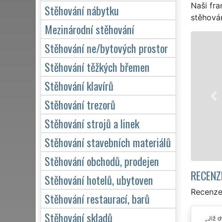
Naši fra
Stěhování nábytku
stěhován
Mezinárodní stěhování
STĚHOVÁNÍ KOZMICE -
Stěhování ne/bytových prostor
Naše franchisová síť 
Stěhování těžkých břemen
stěhovací servis v Koz
Stěhování klavírů
služby stěhování NON-
domácnosti, tak pro ob
Stěhování trezorů
kvalitně odvedené prá
Stěhování strojů a linek
Mám zájem o s
Stěhování stavebních materiálů
Stěhování obchodů, prodejen
RECENZ
Stěhování hotelů, ubytoven
Recenze
Stěhování restaurací, barů
Stěhování skladů
Již d