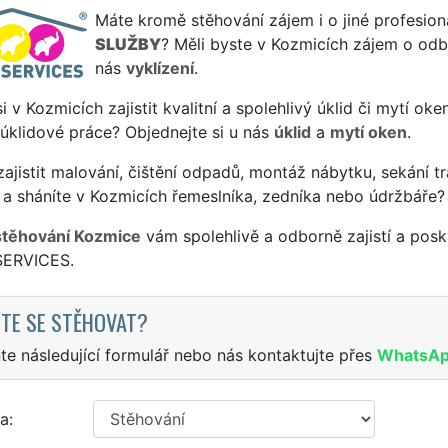
Máte kromě stěhování zájem i o jiné profesion
SLUŽBY
? Měli byste v Kozmicích zájem o odbo
nás
vyklízení
.
si v Kozmicích zajistit kvalitní a spolehlivý úklid či mytí ok
 úklidové práce? Objednejte si u nás
úklid
a
mytí oken
.
ajistit malování, čištění odpadů, montáž nábytku, sekání tr
a sháníte v Kozmicích řemeslníka, zedníka nebo údržbáře?
stěhování Kozmice
vám spolehlivě a odborně zajistí a posk
SERVICES.
TE SE STĚHOVAT?
te následující formulář nebo nás kontaktujte přes
WhatsA
a