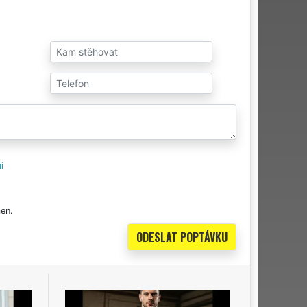
i
en.