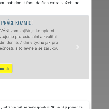
hou nabídnout řadu dalších extra služeb, od
STĚHOVACÍ SLUŽBA KOZMICE
Poskytujeme stěhovac
speciální stěhovací t
domácnostem i firmá
franchisové sítě EX
NON-STOP včetně vík
Mám zájem o stěhova
 velmi pracovití, naprosto spolehliví. Skutečně je poznat, že