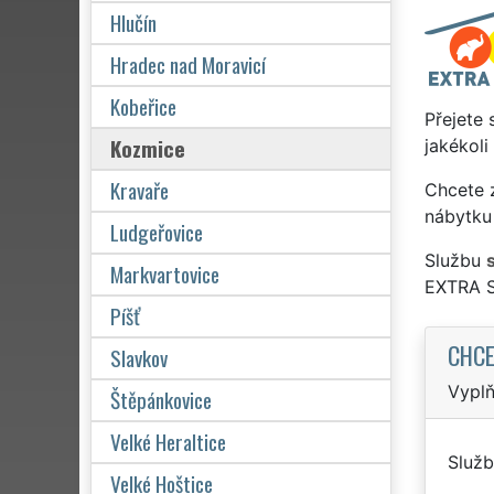
Hlučín
Hradec nad Moravicí
Kobeřice
Přejete 
Kozmice
jakékoli
Kravaře
Chcete z
nábytku 
Ludgeřovice
Službu
Markvartovice
EXTRA 
Píšť
CHCE
Slavkov
Vyplň
Štěpánkovice
Velké Heraltice
Služb
Velké Hoštice