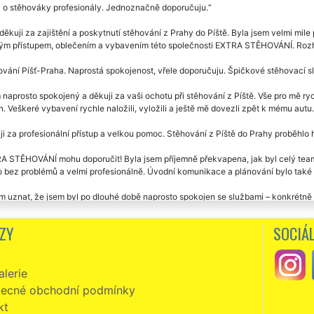
á o stěhováky profesionály. Jednoznačně doporučuju.
ěkuji za zajištění a poskytnutí stěhování z Prahy do Píště. Byla jsem velmi mi
ým přístupem, oblečením a vybavením této společnosti EXTRA STĚHOVÁNÍ. Rozho
vání Píšť-Praha. Naprostá spokojenost, vřele doporučuju. Špičkové stěhovací sl
naprosto spokojený a děkuji za vaši ochotu při stěhování z Píště. Vše pro mě ry
. Veškeré vybavení rychle naložili, vyložili a ještě mě dovezli zpět k mému autu
i za profesionální přístup a velkou pomoc. Stěhování z Píště do Prahy proběhlo 
 STĚHOVÁNÍ mohu doporučit! Byla jsem příjemně překvapena, jak byl celý team s
 bez problémů a velmi profesionálně. Úvodní komunikace a plánování bylo také n
 uznat, že jsem byl po dlouhé době naprosto spokojen se službami – konkrétně s
užby od společnosti EXTRA STĚHOVÁNÍ.
ZY
SOCIÁL
i mockrát za skvělý přístup a odvedenou práci při stěhování v Píšti. Na všem jsm
Pracovníci vše pečlivě balili do folie a s nábytkem manipulovali opravdu opatrn
, pánové jsou milý a v novém bytě mi pomohli rozmístit větší nábytek, jak jsem si
lerie
vání z Píště. Milí, ochotní vstřícní. Super servis i cena. Děkuji a doporučuji.
ecné obchodní podmínky
kt
zní, slušní, milí a velmi ochotní. Skutečně mohu vřele doporučit. Již jsem v Píšt