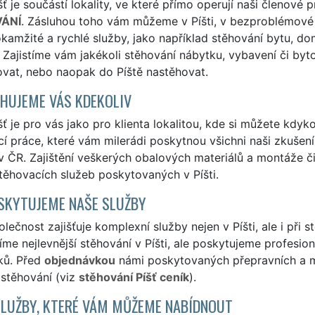
ť je součástí lokality, ve které přímo operují naši členové 
ÁNÍ
. Zásluhou toho vám můžeme v Píšti, v bezproblémové 
 okamžité a rychlé služby, jako například stěhování bytu, do
 Zajistíme vám jakékoli stěhování nábytku, vybavení či byto
ovat, nebo naopak do Píště nastěhovat.
HUJEME VÁS KDEKOLIV
ť je pro vás jako pro klienta lokalitou, kde si můžete kdyko
í práce, které vám milerádi poskytnou všichni naši zkušení a 
v ČR. Zajištění veškerých obalových materiálů a montáže 
těhovacích služeb poskytovaných v Píšti.
SKYTUJEME NAŠE SLUŽBY
lečnost zajišťuje komplexní služby nejen v Píšti, ale i při s
me nejlevnější stěhování v Píšti, ale poskytujeme profesioná
ků. Před
objednávkou
námi poskytovaných přepravních a ma
 stěhování (viz
stěhování Píšť ceník
).
SLUŽBY, KTERÉ VÁM MŮŽEME NABÍDNOUT