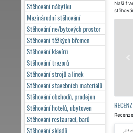
Naši fra
Stěhování nábytku
stěhován
Mezinárodní stěhování
STĚHOVÁNÍ PÍŠŤ - STĚHOVACÍ PR
Stěhování ne/bytových prostor
Naše franchisová síť EXTRA STĚHOVÁNÍ
Stěhování těžkých břemen
stěhovací servis v Píšti. Poskytujeme pr
Stěhování klavírů
stěhování NON-STOP 24 hodin denně, 7
domácnosti, tak pro obchodní společnos
Stěhování trezorů
kvalitně odvedené práce.
Stěhování strojů a linek
Mám zájem o stěhování v Píšti
Stěhování stavebních materiálů
Stěhování obchodů, prodejen
RECENZ
Stěhování hotelů, ubytoven
Recenze
Stěhování restaurací, barů
Stěhování skladů
Již d