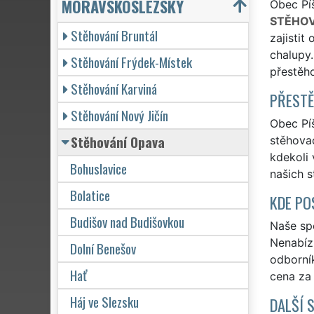
MORAVSKOSLEZSKÝ
Obec Píš
STĚHOV
Stěhování Bruntál
zajistit
chalupy.
Stěhování Frýdek-Místek
přestěh
Stěhování Karviná
PŘESTĚ
Stěhování Nový Jičín
Obec Píš
Stěhování Opava
stěhovac
kdekoli 
Bohuslavice
našich s
Bolatice
KDE PO
Budišov nad Budišovkou
Naše spo
Nenabízí
Dolní Benešov
odborní
Hať
cena za
Háj ve Slezsku
DALŠÍ 