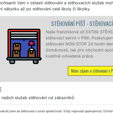
nchisanti Vám v oblasti stěhování a stěhovacích služeb mo
í nábytku až po stěhování celé školy či školky.
ÁCE PÍŠŤ
 vám zajišťuje kompletní
ofesionální a kvalitní služby
 dní v týdnu jak pro
ti, a to levně a se zárukou
E
 našich služeb stěhování od zákazníků:
vakrát jsem se stěhovala s touto společností. Vždy naprostá spokojenost. Ochotní,