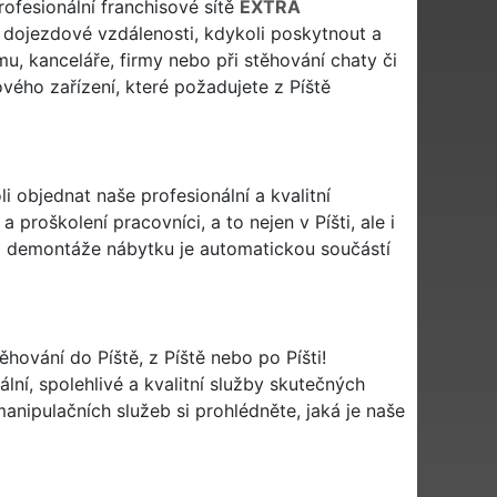
profesionální franchisové sítě
EXTRA
dojezdové vzdálenosti, kdykoli poskytnout a
mu, kanceláře, firmy nebo při stěhování chaty či
vého zařízení, které požadujete z Píště
li objednat naše profesionální a kvalitní
proškolení pracovníci, a to nejen v Píšti, ale i
či demontáže nábytku je automatickou součástí
těhování do Píště, z Píště nebo po Píšti!
lní, spolehlivé a kvalitní služby skutečných
nipulačních služeb si prohlédněte, jaká je naše