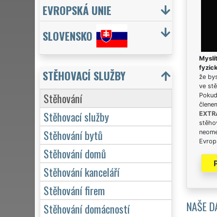
EVROPSKÁ UNIE
SLOVENSKO
Myslít
fyzic
STĚHOVACÍ SLUŽBY
že bys
ve stě
Stěhování
Pokud 
člene
Stěhovací služby
EXTR
stěhov
Stěhování bytů
neome
Evrops
Stěhování domů
Stěhování kanceláří
Stěhování firem
NAŠE D
Stěhování domácností