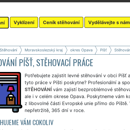
Vyklízení
Ceník stěhování
Vydělávejte s nám
ní
 Stěhování
Moravskoslezský kraj
okres Opava
Píšť
Stěhován
VÁNÍ PÍŠŤ, STĚHOVACÍ PRÁCE
Potřebujete zajistit levné stěhování v obci Píšť
tyto práce v Píšti poskytne? Profesionální a sp
STĚHOVÁNÍ
vám zajistí bezproblémové stěhován
ale i v celém okrese Opava. Poskytneme vám komp
z libovolné části Evropské unie přímo do Píště
nepřetržitě, 365 dní v roce.
HUJEME VÁM COKOLIV