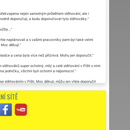
le překvapena nejen samotným průběhem stěhování, ale i
dně doporučuji, a budu doporučovat tyto stěhováky.
užby...
chle naplánovali a s vašimi pracovníky jsem byl také velmi
. Moc děkuji.
hladce a cena byla více než příznivá. Mohu jen doporučit.
těhováků super ochotný, milý a celé stěhování v Píšti s nimi
a jedničku, všichni byli ochotní a nápomocní.
e stěhováním v Píšti. Moc děkuji, můžu jen vřele doporučit
NÍ SÍTĚ
e se předem domluvili a den stěhování již probíhal velice
ě, takže nikde žádné škrábance. Vše tedy bylo odstěhováno bez
 přála.
i využila dvakrát stěhovací službu této společnosti EXTRA