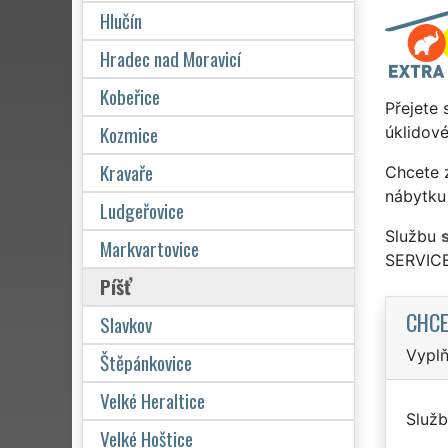
Hlučín
Hradec nad Moravicí
Kobeřice
Přejete 
Kozmice
úklidové
Kravaře
Chcete z
nábytku 
Ludgeřovice
Službu
Markvartovice
SERVICE
Píšť
CHCE
Slavkov
Vyplň
Štěpánkovice
Velké Heraltice
Služb
Velké Hoštice