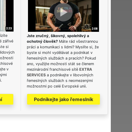
ízíte
Jste zručný, šikovný, spolehlivý a
é zářivé
ochotný člověk?
Máte rád všestrannou
ste si
práci a komunikaci s lidmi? Myslíte si, že
lidových
byste si mohl vydělávat a podnikat v
možnosti
řemeslných službách a pracích? Pokud
chisové
ano, využijte možnosti stát se členem
jte v
mezinárodní franchisové sítě
EXTRA
nými
SERVICES
a podnikejte v libovolných
i.
řemeslných službách s neomezenými
možnostmi po celé Evropské unii.
í
Podnikejte jako řemeslník