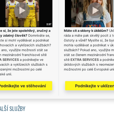
e si, že jste spolehlivý, zručný a
Máte cit a sklony k úklidům?
Ukl
ky zdatný člověk?
Domníváte se,
ráda a máte pak skvělý pocit z t
te si mohl vydělávat a podnikat
čistoty a vůně? Myslíte si, že by
hovacích a vyklízecích službách?
mohla vydělávat a podnikat v úk
ano, využijte možnosti stát se
službách? Pokud ano, využijte 
m mezinárodní franchisové sítě
stát se členem mezinárodní fran
A SERVICES
a podnikejte ve
sítě
EXTRA SERVICES
a podnike
acích a vyklízecích službách s
úklidových službách s neomeze
zenými možnostmi po celé
možnostmi po celé Evropské uni
ké unii.
Podnikejte ve stěhování
Podnikejte v uklízen
ALŠÍ SLUŽBY