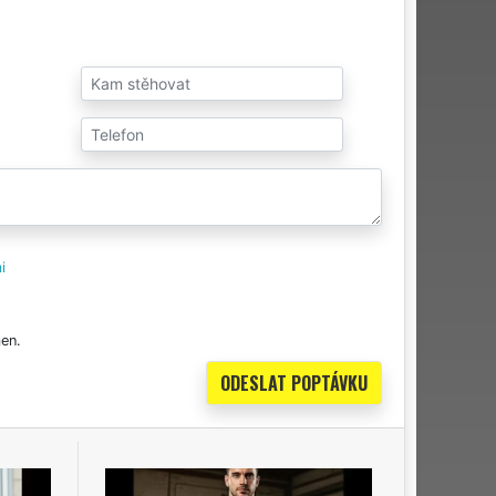
i
en.