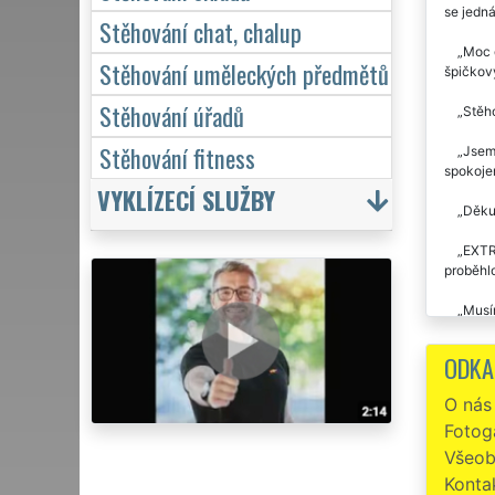
se jedn
Stěhování chat, chalup
Moc d
Stěhování uměleckých předmětů
špičkov
Stěhování úřadů
Stěho
Stěhování fitness
Jsem 
spokojen
VYKLÍZECÍ SLUŽBY
Děkuj
EXTRA
proběhlo
Musím
tyto sl
ODKA
Děkuj
rychle. 
O nás
problémů
Fotoga
Stěho
Všeob
Konta
Preci