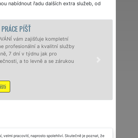
hou nabídnout řadu dalších extra služeb, od
STĚHOVACÍ SLUŽBA PÍŠŤ - STĚHOVACÍ F
Poskytujeme stěhovací služby v Píšti 
speciální stěhovací technikou. Tyto s
domácnostem i firmám v celém okresu
franchisové sítě EXTRA STĚHOVÁNÍ. N
NON-STOP včetně víkendů a svátků be
Mám zájem o stěhovací služby v Píšti
 velmi pracovití, naprosto spolehliví. Skutečně je poznat, že