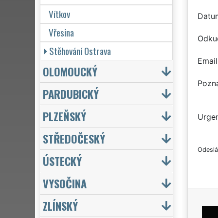
Vítkov
Datu
Vřesina
Odku
Stěhování Ostrava
Email
OLOMOUCKÝ
Pozn
PARDUBICKÝ
PLZEŇSKÝ
Urgen
STŘEDOČESKÝ
Odeslá
ÚSTECKÝ
VYSOČINA
ZLÍNSKÝ