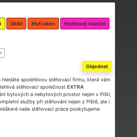
i
Úklid
Mytí oken
Hodinový manžel
í
Objednat
 a hledáte spolehlivou stěhovací firmu, která vám
olehlivá stěhovací společnost
EXTRA
í bytových a nebytových prostor nejen v Píšti,
letní služby při stěhování nejen z Píště, ale i
. Veškeré naše stěhovací práce poskytujeme