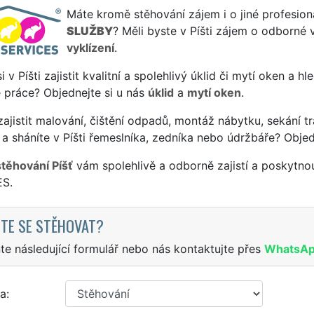
Máte kromě stěhování zájem i o jiné profesion
SLUŽBY
? Měli byste v Píšti zájem o odborné v
vyklízení
.
si v Píšti zajistit kvalitní a spolehlivý úklid či mytí oken a 
 práce? Objednejte si u nás
úklid
a
mytí oken
.
ajistit malování, čištění odpadů, montáž nábytku, sekání tr
a sháníte v Píšti řemeslníka, zedníka nebo údržbáře? Objed
stěhování Píšť
vám spolehlivě a odborně zajistí a poskytno
S.
TE SE STĚHOVAT?
te následující formulář nebo nás kontaktujte přes
WhatsA
a