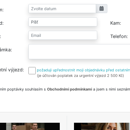
m
d
Kam
Telefon
ámka
tní výjezd
požaduji upřednostnit moji objednávku před ostatním
(je účtován poplatek za urgentní výjezd 2 500 Kč)
ním poptávky souhlasím s
Obchodními podmínkami
a jsem s nimi seznám