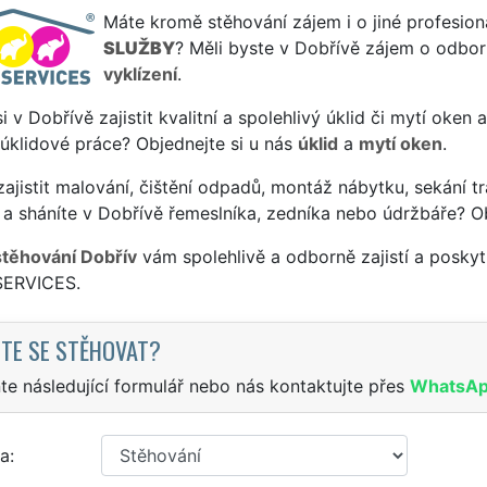
Máte kromě stěhování zájem i o jiné profesion
SLUŽBY
? Měli byste v Dobřívě zájem o odborn
vyklízení
.
si v Dobřívě zajistit kvalitní a spolehlivý úklid či mytí oken
 úklidové práce? Objednejte si u nás
úklid
a
mytí oken
.
ajistit malování, čištění odpadů, montáž nábytku, sekání tr
a sháníte v Dobřívě řemeslníka, zedníka nebo údržbáře? O
stěhování Dobřív
vám spolehlivě a odborně zajistí a poskyt
SERVICES.
TE SE STĚHOVAT?
te následující formulář nebo nás kontaktujte přes
WhatsA
a