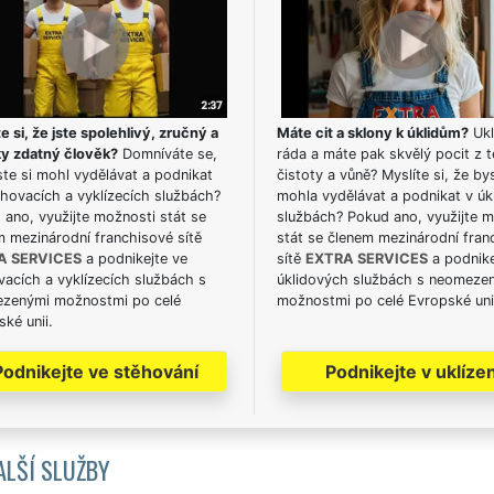
e si, že jste spolehlivý, zručný a
Máte cit a sklony k úklidům?
Ukl
ky zdatný člověk?
Domníváte se,
ráda a máte pak skvělý pocit z t
te si mohl vydělávat a podnikat
čistoty a vůně? Myslíte si, že by
hovacích a vyklízecích službách?
mohla vydělávat a podnikat v úk
ano, využijte možnosti stát se
službách? Pokud ano, využijte 
m mezinárodní franchisové sítě
stát se členem mezinárodní fran
A SERVICES
a podnikejte ve
sítě
EXTRA SERVICES
a podnike
acích a vyklízecích službách s
úklidových službách s neomeze
zenými možnostmi po celé
možnostmi po celé Evropské uni
ké unii.
Podnikejte ve stěhování
Podnikejte v uklízen
ALŠÍ SLUŽBY