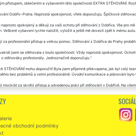
ým přístupem, oblečením a vybavením této společnosti EXTRA STĚHOVÁNÍ. Rozho
vání Dobřív-Praha. Naprostá spokojenost, vřele doporučuju. Špičkové stěhovací
naprosto spokojený a děkuji za vaši ochotu při stěhování z Dobříva. Vše pro mě 
. Veškeré vybavení rychle naložili, vyložili a ještě mě dovezli zpět k mému autu
i za profesionální přístup a velkou pomoc. Stěhování z Dobříva do Prahy proběhl
vakrát jsem se stěhovala s touto společností. Vždy naprostá spokojenost. Ochotní,
á o stěhováky profesionály. Jednoznačně doporučuju.
 STĚHOVÁNÍ mohu doporučit! Byla jsem příjemně překvapena, jak byl celý team 
běhlo bez problémů a velmi profesionálně. Úvodní komunikace a plánování bylo t
i mockrát za skvělý přístup a odvedenou práci při stěhování v Dobřívě. Na všem 
Pracovníci vše pečlivě balili do folie a s nábytkem manipulovali opravdu opatrn
, pánové jsou milý a v novém bytě mi pomohli rozmístit větší nábytek, jak jsem si
ZY
SOCIÁL
vání z Dobříva. Milí, ochotní vstřícní. Super servis i cena. Děkuji a doporučuji.
lerie
zní, slušní, milí a velmi ochotní. Skutečně mohu vřele doporučit. Již jsem v Dob
Í. Jejich přístup k práci předčil moje očekávání. Ještě jednou vám touto cesto
ecné obchodní podmínky
kt
vání Dobřív -Prešov. Velká spokojenost se stěhováním i cenou. Děkuji a doporuč