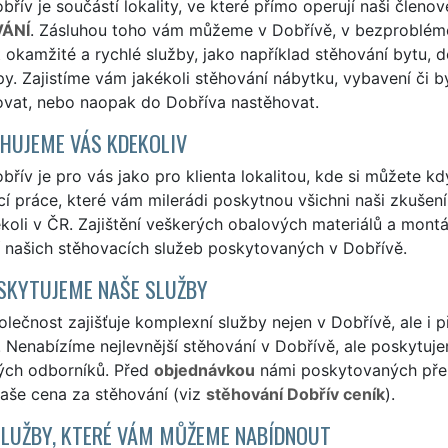
řív je součástí lokality, ve které přímo operují naši členov
ÁNÍ
. Zásluhou toho vám můžeme v Dobřívě, v bezproblémo
it okamžité a rychlé služby, jako například stěhování bytu, 
py. Zajistíme vám jakékoli stěhování nábytku, vybavení či 
ovat, nebo naopak do Dobříva nastěhovat.
HUJEME VÁS KDEKOLIV
řív je pro vás jako pro klienta lokalitou, kde si můžete kdy
í práce, které vám milerádi poskytnou všichni naši zkušení 
ekoli v ČR. Zajištění veškerých obalových materiálů a mon
í našich stěhovacích služeb poskytovaných v Dobřívě.
SKYTUJEME NAŠE SLUŽBY
lečnost zajišťuje komplexní služby nejen v Dobřívě, ale i 
 Nenabízíme nejlevnější stěhování v Dobřívě, ale poskytujem
ých odborníků. Před
objednávkou
námi poskytovaných přepr
naše cena za stěhování (viz
stěhování Dobřív ceník
).
SLUŽBY, KTERÉ VÁM MŮŽEME NABÍDNOUT