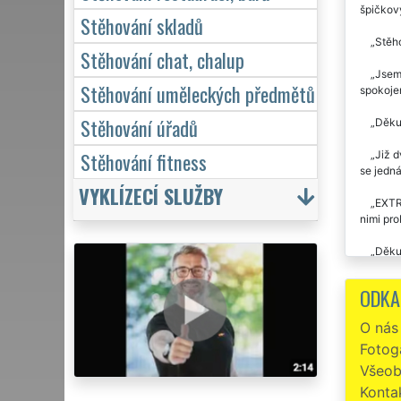
špičkov
Stěhování skladů
Stěho
Stěhování chat, chalup
Jsem 
Stěhování uměleckých předmětů
spokojen
Stěhování úřadů
Děkuj
Stěhování fitness
Již d
se jedn
VYKLÍZECÍ SLUŽBY
EXTRA
nimi pro
Děkuj
rychle. 
problémů
ODKA
Stěho
O nás
Fotoga
Preci
STĚHOVÁN
Všeob
Konta
Stěho