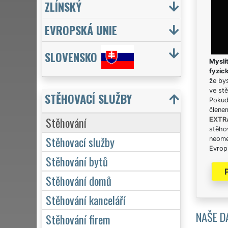
ZLÍNSKÝ
EVROPSKÁ UNIE
SLOVENSKO
Myslít
fyzic
že bys
ve stě
STĚHOVACÍ SLUŽBY
Pokud 
člene
Stěhování
EXTR
stěhov
Stěhovací služby
neome
Evrops
Stěhování bytů
Stěhování domů
Stěhování kanceláří
NAŠE D
Stěhování firem