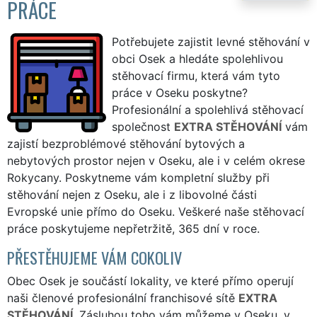
PRÁCE
Potřebujete zajistit levné stěhování v
obci Osek a hledáte spolehlivou
stěhovací firmu, která vám tyto
práce v Oseku poskytne?
Profesionální a spolehlivá stěhovací
společnost
EXTRA STĚHOVÁNÍ
vám
zajistí bezproblémové stěhování bytových a
nebytových prostor nejen v Oseku, ale i v celém okrese
Rokycany. Poskytneme vám kompletní služby při
stěhování nejen z Oseku, ale i z libovolné části
Evropské unie přímo do Oseku. Veškeré naše stěhovací
práce poskytujeme nepřetržitě, 365 dní v roce.
PŘESTĚHUJEME VÁM COKOLIV
Obec Osek je součástí lokality, ve které přímo operují
naši členové profesionální franchisové sítě
EXTRA
STĚHOVÁNÍ
. Zásluhou toho vám můžeme v Oseku, v