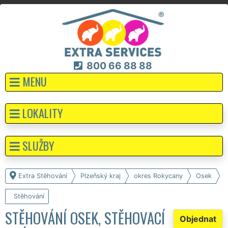
800 66 88 88
MENU
LOKALITY
SLUŽBY
Extra Stěhování
Plzeňský kraj
okres Rokycany
Osek
Stěhování
STĚHOVÁNÍ OSEK, STĚHOVACÍ
Objednat