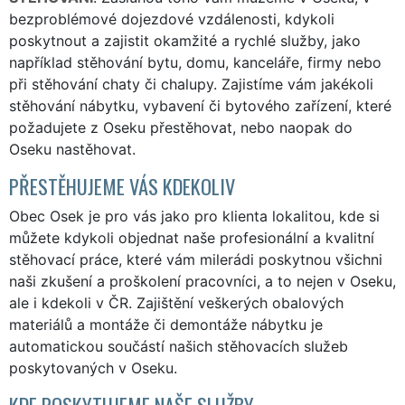
bezproblémové dojezdové vzdálenosti, kdykoli
poskytnout a zajistit okamžité a rychlé služby, jako
například stěhování bytu, domu, kanceláře, firmy nebo
při stěhování chaty či chalupy. Zajistíme vám jakékoli
stěhování nábytku, vybavení či bytového zařízení, které
požadujete z Oseku přestěhovat, nebo naopak do
Oseku nastěhovat.
PŘESTĚHUJEME VÁS KDEKOLIV
Obec Osek je pro vás jako pro klienta lokalitou, kde si
můžete kdykoli objednat naše profesionální a kvalitní
stěhovací práce, které vám milerádi poskytnou všichni
naši zkušení a proškolení pracovníci, a to nejen v Oseku,
ale i kdekoli v ČR. Zajištění veškerých obalových
materiálů a montáže či demontáže nábytku je
automatickou součástí našich stěhovacích služeb
poskytovaných v Oseku.
KDE POSKYTUJEME NAŠE SLUŽBY