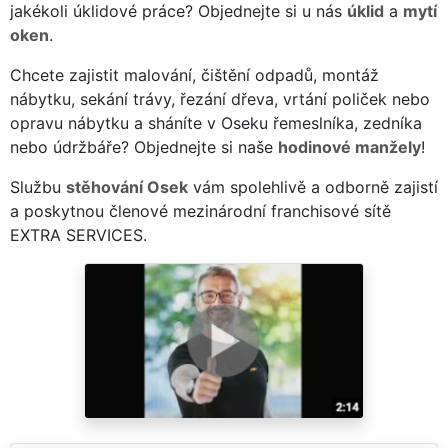
jakékoli úklidové práce? Objednejte si u nás
úklid
a
mytí
oken
.
Chcete zajistit malování, čištění odpadů, montáž
nábytku, sekání trávy, řezání dřeva, vrtání poliček nebo
opravu nábytku a sháníte v Oseku řemeslníka, zedníka
nebo údržbáře? Objednejte si naše
hodinové manžely
!
Službu
stěhování Osek
vám spolehlivě a odborně zajistí
a poskytnou členové mezinárodní franchisové sítě
EXTRA SERVICES.