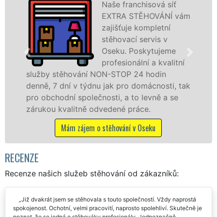
á síť
Poskytujeme
ÁNÍ vám
stěhovací slu
etní
Oseku na špi
s v
úrovni se spec
ujeme
stěhovací
kvalitní
technikou. Ty
in
služby zajišťujeme domácnostem i fir
osti, tak
celém okresu Rokycany se zárukou kva
ě a se
franchisové sítě EXTRA STĚHOVÁNÍ.
Nabízíme stěhovací služby NON-STOP
včetně víkendů a svátků bez příplatků.
Mám zájem o stěhovací služby v Oseku
RECENZE
Recenze našich služeb stěhování od zákazníků:
Již dvakrát jsem se stěhovala s touto společností. Vždy naprostá