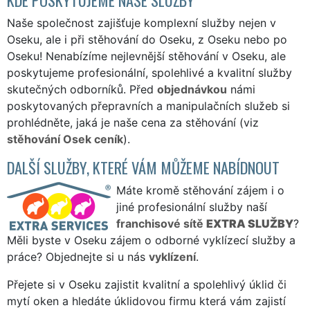
Naše společnost zajišťuje komplexní služby nejen v
Oseku, ale i při stěhování do Oseku, z Oseku nebo po
Oseku! Nenabízíme nejlevnější stěhování v Oseku, ale
poskytujeme profesionální, spolehlivé a kvalitní služby
skutečných odborníků. Před
objednávkou
námi
poskytovaných přepravních a manipulačních služeb si
prohlédněte, jaká je naše cena za stěhování (viz
stěhování Osek ceník
).
DALŠÍ SLUŽBY, KTERÉ VÁM MŮŽEME NABÍDNOUT
Máte kromě stěhování zájem i o
jiné profesionální služby naší
franchisové sítě
EXTRA SLUŽBY
?
Měli byste v Oseku zájem o odborné vyklízecí služby a
práce? Objednejte si u nás
vyklízení
.
Přejete si v Oseku zajistit kvalitní a spolehlivý úklid či
mytí oken a hledáte úklidovou firmu která vám zajistí