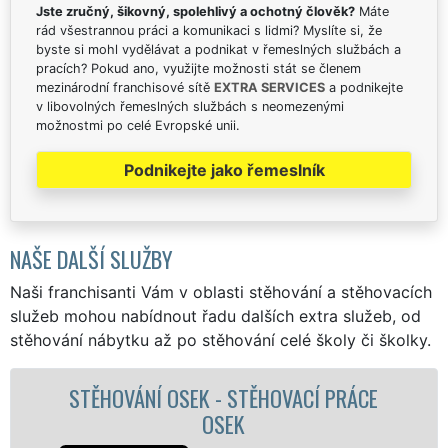
Jste zručný, šikovný, spolehlivý a ochotný člověk?
Máte
rád všestrannou práci a komunikaci s lidmi? Myslíte si, že
byste si mohl vydělávat a podnikat v řemeslných službách a
pracích? Pokud ano, využijte možnosti stát se členem
mezinárodní franchisové sítě
EXTRA SERVICES
a podnikejte
v libovolných řemeslných službách s neomezenými
možnostmi po celé Evropské unii.
Podnikejte jako řemeslník
NAŠE DALŠÍ SLUŽBY
Naši franchisanti Vám v oblasti stěhování a stěhovacích
služeb mohou nabídnout řadu dalších extra služeb, od
stěhování nábytku až po stěhování celé školy či školky.
 PRÁCE
STĚHOVACÍ SLUŽBA OSEK - STĚHO
FIRMA OSEK