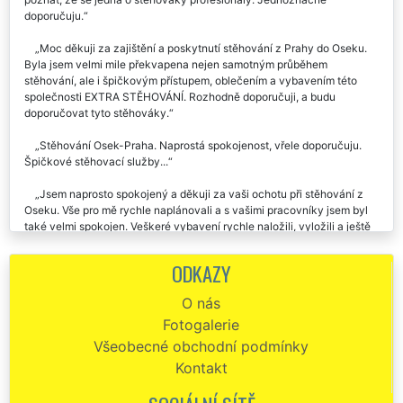
spokojenost. Ochotní, velmi pracovití, naprosto spolehliví. Skutečně je
poznat, že se jedná o stěhováky profesionály. Jednoznačně
doporučuju.
Moc děkuji za zajištění a poskytnutí stěhování z Prahy do Oseku.
Byla jsem velmi mile překvapena nejen samotným průběhem
stěhování, ale i špičkovým přístupem, oblečením a vybavením této
společnosti EXTRA STĚHOVÁNÍ. Rozhodně doporučuji, a budu
doporučovat tyto stěhováky.
Stěhování Osek-Praha. Naprostá spokojenost, vřele doporučuju.
Špičkové stěhovací služby...
Jsem naprosto spokojený a děkuji za vaši ochotu při stěhování z
Oseku. Vše pro mě rychle naplánovali a s vašimi pracovníky jsem byl
také velmi spokojen. Veškeré vybavení rychle naložili, vyložili a ještě
mě dovezli zpět k mému autu. Moc děkuji.
ODKAZY
Děkuji za profesionální přístup a velkou pomoc. Stěhování z Oseku
do Prahy proběhlo hladce a cena byla více než příznivá. Mohu jen
O nás
doporučit.
Fotogalerie
EXTRA STĚHOVÁNÍ mohu doporučit! Byla jsem příjemně
Všeobecné obchodní podmínky
překvapena, jak byl celý team stěhováků super ochotný, milý a celé
Kontakt
stěhování v Oseku s nimi proběhlo bez problémů a velmi