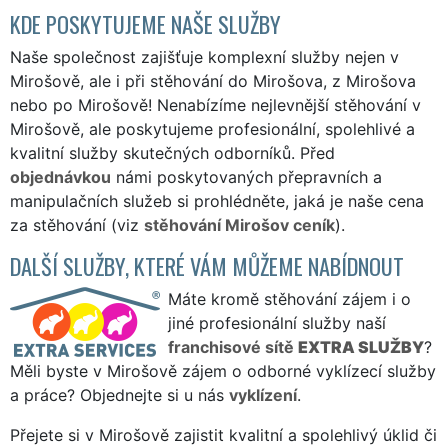
KDE POSKYTUJEME NAŠE SLUŽBY
Naše společnost zajišťuje komplexní služby nejen v
Mirošově, ale i při stěhování do Mirošova, z Mirošova
nebo po Mirošově! Nenabízíme nejlevnější stěhování v
Mirošově, ale poskytujeme profesionální, spolehlivé a
kvalitní služby skutečných odborníků. Před
objednávkou
námi poskytovaných přepravních a
manipulačních služeb si prohlédněte, jaká je naše cena
za stěhování (viz
stěhování Mirošov ceník
).
DALŠÍ SLUŽBY, KTERÉ VÁM MŮŽEME NABÍDNOUT
Máte kromě stěhování zájem i o
jiné profesionální služby naší
franchisové sítě
EXTRA SLUŽBY
?
Měli byste v Mirošově zájem o odborné vyklízecí služby
a práce? Objednejte si u nás
vyklízení
.
Přejete si v Mirošově zajistit kvalitní a spolehlivý úklid či