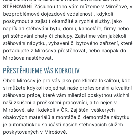
STĚHOVÁNÍ
. Zásluhou toho vám můžeme v Mirošově, v
bezproblémové dojezdové vzdálenosti, kdykoli
poskytnout a zajistit okamžité a rychlé služby, jako
například stěhování bytu, domu, kanceláře, firmy nebo
při stěhování chaty či chalupy. Zajistíme vám jakékoli
stěhování nábytku, vybavení či bytového zařízení, které
požadujete z Mirošova přestěhovat, nebo naopak do
Mirošova nastěhovat.
PŘESTĚHUJEME VÁS KDEKOLIV
Obec Mirošov je pro vás jako pro klienta lokalitou, kde
si můžete kdykoli objednat naše profesionální a kvalitní
stěhovací práce, které vám milerádi poskytnou všichni
naši zkušení a proškolení pracovníci, a to nejen v
Mirošově, ale i kdekoli v ČR. Zajištění veškerých
obalových materiálů a montáže či demontáže nábytku
je automatickou součástí našich stěhovacích služeb
poskytovaných v Mirošově.