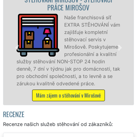
OŠOV
STĚHOVACÍ FIRMA 
franchisová síť
Pos
A STĚHOVÁNÍ vám
stěh
ťuje kompletní
Miro
vací servis v
špič
ově. Poskytujeme
spec
ionální a kvalitní
tech
OP 24 hodin
služby zajišťujeme domácnos
pro domácnosti, tak
celém okresu Rokycany se zá
a to levně a se
franchisové sítě EXTRA STĚ
é práce.
Nabízíme stěhovací služby
včetně víkendů a svátků bez 
í v Mirošově
Mám zájem o stěhovací služb
RECENZE
Recenze našich služeb stěhování od zákazníků: