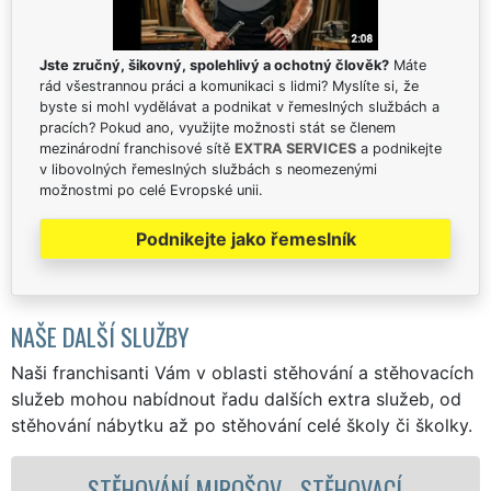
Jste zručný, šikovný, spolehlivý a ochotný člověk?
Máte
rád všestrannou práci a komunikaci s lidmi? Myslíte si, že
byste si mohl vydělávat a podnikat v řemeslných službách a
pracích? Pokud ano, využijte možnosti stát se členem
mezinárodní franchisové sítě
EXTRA SERVICES
a podnikejte
v libovolných řemeslných službách s neomezenými
možnostmi po celé Evropské unii.
Podnikejte jako řemeslník
NAŠE DALŠÍ SLUŽBY
Naši franchisanti Vám v oblasti stěhování a stěhovacích
služeb mohou nabídnout řadu dalších extra služeb, od
stěhování nábytku až po stěhování celé školy či školky.
 - STĚHOVACÍ
STĚHOVACÍ SLUŽBA M