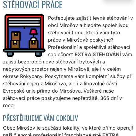
STĚHOVACÍ PRÁCE
Potřebujete zajistit levné stěhování v
obci Mirošov a hledáte spolehlivou
stěhovací firmu, která vám tyto
práce v Mirošově poskytne?
Profesionální a spolehlivá stěhovací
společnost
EXTRA STĚHOVÁNÍ
vám
zajistí bezproblémové stěhování bytových a
nebytových prostor nejen v Mirošově, ale i v celém
okrese Rokycany. Poskytneme vám kompletní služby při
stěhování nejen z Mirošova, ale i z libovolné části
Evropské unie přímo do Mirošova. Veškeré naše
stěhovací práce poskytujeme nepřetržitě, 365 dní v
roce.
PŘESTĚHUJEME VÁM COKOLIV
Obec Mirošov je součástí lokality, ve které přímo operují
naši členové profesionální franchisové sítě
EXTRA