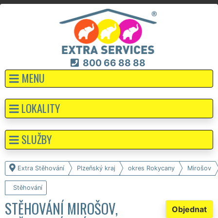
800 66 88 88
MENU
LOKALITY
SLUŽBY
Extra Stěhování
Plzeňský kraj
okres Rokycany
Mirošov
Stěhování
STĚHOVÁNÍ MIROŠOV,
Objednat