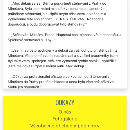
Moc děkuji za zajištění a poskytnutí stěhování z Prahy do
Mirošova. Byla jsem velmi mile překvapena nejen samotným
průběhem stěhování, ale i špičkovým přístupem, oblečením a
vybavením této společnosti EXTRA STĚHOVÁNÍ. Rozhodně
doporučuji, a budu doporučovat tyto stěhováky.
Stěhování Mirošov-Praha. Naprostá spokojenost, vřele doporučuju.
Špičkové stěhovací služby...
Jsem naprosto spokojený a děkuji za vaši ochotu při stěhování z
Mirošova. Vše pro mě rychle naplánovali a s vašimi pracovníky jsem
byl také velmi spokojen. Veškeré vybavení rychle naložili, vyložili a
ještě mě dovezli zpět k mému autu. Moc děkuji.
Děkuji za profesionální přístup a velkou pomoc. Stěhování z
Mirošova do Prahy proběhlo hladce a cena byla více než příznivá.
Mohu jen doporučit.
EXTRA STĚHOVÁNÍ mohu doporučit! Byla jsem příjemně
ODKAZY
překvapena, jak byl celý team stěhováků super ochotný, milý a celé
stěhování v Mirošově s nimi proběhlo bez problémů a velmi
O nás
profesionálně. Úvodní komunikace a plánování bylo také na jedničku,
Fotogalerie
všichni byli ochotní a nápomocní.