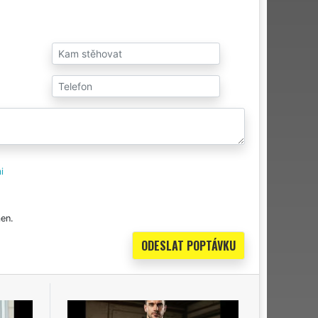
i
en.