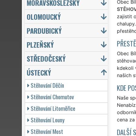
MORAVSKOSLEZSKÝ
Obec Bíl
STĚHOV
OLOMOUCKÝ
zajistit
chalupy.
PARDUBICKÝ
přestěho
PŘESTĚ
PLZEŇSKÝ
Obec Bíl
STŘEDOČESKÝ
stěhovac
kdekoli 
ÚSTECKÝ
našich s
Stěhování Děčín
KDE PO
Stěhování Chomutov
Naše spo
Nenabízí
Stěhování Litoměřice
odborní
Stěhování Louny
cena za
Stěhování Most
DALŠÍ 