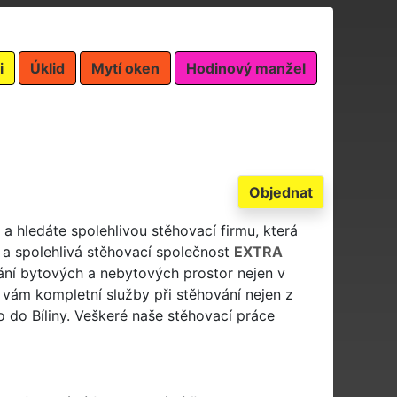
i
Úklid
Mytí oken
Hodinový manžel
Objednat
a a hledáte spolehlivou stěhovací firmu, která
í a spolehlivá stěhovací společnost
EXTRA
ní bytových a nebytových prostor nejen v
e vám kompletní služby při stěhování nejen z
mo do Bíliny. Veškeré naše stěhovací práce