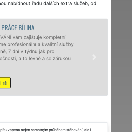
hou nabídnout řadu dalších extra služeb, od
 BÍLINA - STĚHOVACÍ FIRMA BÍLINA
stěhovací služby v Bílině na špičkové úrovni se
ěhovací technikou. Tyto služby zajišťujeme
 i firmám v celém okresu Teplice se zárukou kvality
 sítě EXTRA STĚHOVÁNÍ. Nabízíme stěhovací služby
etně víkendů a svátků bez příplatků.
em o stěhovací služby v Bílině
ile překvapena nejen samotným průběhem stěhování, ale i