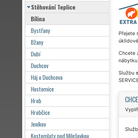
Stěhování Teplice
Bílina
Bystřany
Přejete 
Bžany
úklidové
Dubí
Chcete z
nábytku 
Duchcov
Službu
Háj u Duchcova
SERVICE
Hostomice
CHCE
Hrob
Vyplň
Hrobčice
Jeníkov
Služb
Kostomlaty pod Milešovkou