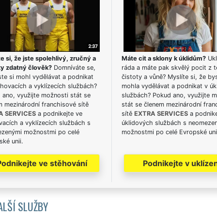
e si, že jste spolehlivý, zručný a
Máte cit a sklony k úklidům?
Ukl
ky zdatný člověk?
Domníváte se,
ráda a máte pak skvělý pocit z t
te si mohl vydělávat a podnikat
čistoty a vůně? Myslíte si, že by
hovacích a vyklízecích službách?
mohla vydělávat a podnikat v úk
ano, využijte možnosti stát se
službách? Pokud ano, využijte 
m mezinárodní franchisové sítě
stát se členem mezinárodní fran
A SERVICES
a podnikejte ve
sítě
EXTRA SERVICES
a podnike
acích a vyklízecích službách s
úklidových službách s neomeze
zenými možnostmi po celé
možnostmi po celé Evropské uni
ké unii.
Podnikejte ve stěhování
Podnikejte v uklízen
ALŠÍ SLUŽBY