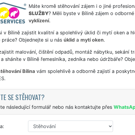
Máte kromě stěhování zájem i o jiné profesion
SLUŽBY
? Měli byste v Bílině zájem o odborné
vyklízení
.
si v Bílině zajistit kvalitní a spolehlivý úklid či mytí oken a
 práce? Objednejte si u nás
úklid
a
mytí oken
.
ajistit malování, čištění odpadů, montáž nábytku, sekání tr
a sháníte v Bílině řemeslníka, zedníka nebo údržbáře? Obje
stěhování Bílina
vám spolehlivě a odborně zajistí a poskyt
S.
TE SE STĚHOVAT?
te následující formulář nebo nás kontaktujte přes
WhatsA
a