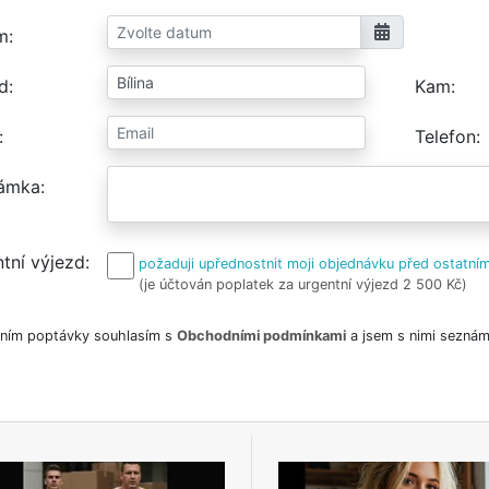
m
d
Kam
Telefon
ámka
tní výjezd
požaduji upřednostnit moji objednávku před ostatním
(je účtován poplatek za urgentní výjezd 2 500 Kč)
ním poptávky souhlasím s
Obchodními podmínkami
a jsem s nimi seznám