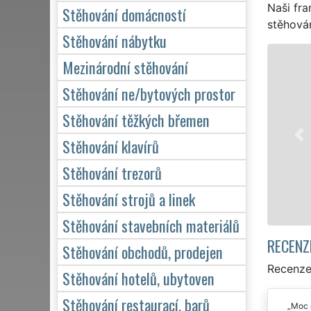
Naši fra
Stěhování domácností
stěhován
Stěhování nábytku
BÍLINA - STĚHOVACÍ PRÁCE BÍLINA
Mezinárodní stěhování
ová síť EXTRA STĚHOVÁNÍ vám zajišťuje kompletní
Stěhování ne/bytových prostor
is v Bílině. Poskytujeme profesionální a kvalitní služby
Stěhování těžkých břemen
-STOP 24 hodin denně, 7 dní v týdnu jak pro
ak pro obchodní společnosti, a to levně a se zárukou
Stěhování klavírů
dené práce.
Stěhování trezorů
ám zájem o stěhování v Bílině
Stěhování strojů a linek
Stěhování stavebních materiálů
RECENZ
Stěhování obchodů, prodejen
Recenze
Stěhování hotelů, ubytoven
Stěhování restaurací, barů
Moc d