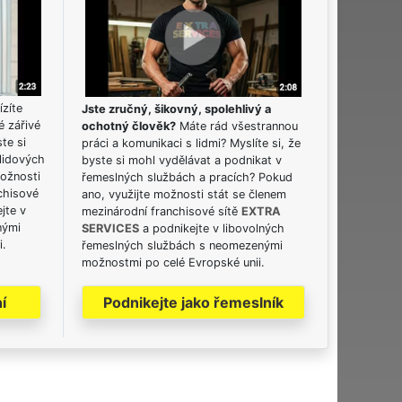
ízíte
Jste zručný, šikovný, spolehlivý a
é zářivé
ochotný člověk?
Máte rád všestrannou
ste si
práci a komunikaci s lidmi? Myslíte si, že
lidových
byste si mohl vydělávat a podnikat v
možnosti
řemeslných službách a pracích? Pokud
chisové
ano, využijte možnosti stát se členem
jte v
mezinárodní franchisové sítě
EXTRA
nými
SERVICES
a podnikejte v libovolných
i.
řemeslných službách s neomezenými
možnostmi po celé Evropské unii.
í
Podnikejte jako řemeslník