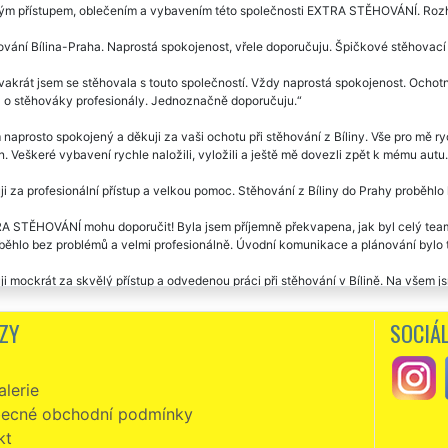
ým přístupem, oblečením a vybavením této společnosti EXTRA STĚHOVÁNÍ. Rozho
vání Bílina-Praha. Naprostá spokojenost, vřele doporučuju. Špičkové stěhovací 
vakrát jsem se stěhovala s touto společností. Vždy naprostá spokojenost. Ochotní,
á o stěhováky profesionály. Jednoznačně doporučuju.
naprosto spokojený a děkuji za vaši ochotu při stěhování z Bíliny. Vše pro mě ry
. Veškeré vybavení rychle naložili, vyložili a ještě mě dovezli zpět k mému autu
i za profesionální přístup a velkou pomoc. Stěhování z Bíliny do Prahy proběhlo
 STĚHOVÁNÍ mohu doporučit! Byla jsem příjemně překvapena, jak byl celý team 
běhlo bez problémů a velmi profesionálně. Úvodní komunikace a plánování bylo t
i mockrát za skvělý přístup a odvedenou práci při stěhování v Bílině. Na všem js
Pracovníci vše pečlivě balili do folie a s nábytkem manipulovali opravdu opatrn
, pánové jsou milý a v novém bytě mi pomohli rozmístit větší nábytek, jak jsem si
ZY
SOCIÁL
vání z Bíliny. Milí, ochotní vstřícní. Super servis i cena. Děkuji a doporučuji.
lerie
zní, slušní, milí a velmi ochotní. Skutečně mohu vřele doporučit. Již jsem v Bíli
Í. Jejich přístup k práci předčil moje očekávání. Ještě jednou vám touto cesto
ecné obchodní podmínky
kt
vání Bílina -Prešov. Velká spokojenost se stěhováním i cenou. Děkuji a doporuču