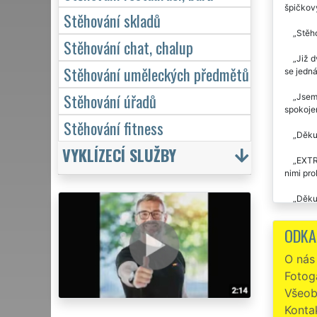
špičkov
Stěhování skladů
Stěho
Stěhování chat, chalup
Již d
Stěhování uměleckých předmětů
se jedn
Stěhování úřadů
Jsem 
spokojen
Stěhování fitness
Děkuj
VYKLÍZECÍ SLUŽBY
EXTRA
nimi pro
Děkuj
rychle. 
problémů
ODKA
Stěho
O nás
Fotoga
Preci
STĚHOVÁN
Všeob
Konta
Stěho