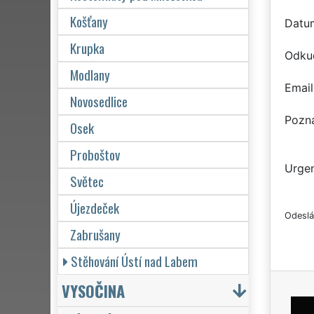
Košťany
Datu
Krupka
Odku
Modlany
Email
Novosedlice
Pozn
Osek
Proboštov
Urgen
Světec
Újezdeček
Odeslá
Zabrušany
Stěhování Ústí nad Labem
VYSOČINA