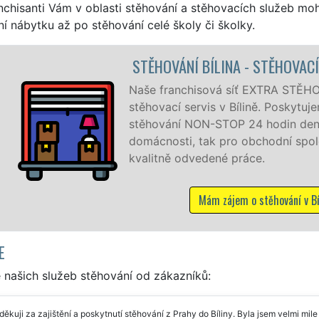
nchisanti Vám v oblasti stěhování a stěhovacích služeb mo
í nábytku až po stěhování celé školy či školky.
STĚHOVACÍ SLUŽBA
Poskytujeme 
speciální st
domácnostem
franchisové
NON-STOP vč
Mám záj
E
 našich služeb stěhování od zákazníků:
ěkuji za zajištění a poskytnutí stěhování z Prahy do Bíliny. Byla jsem velmi m