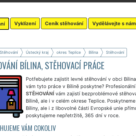
Vyklízení
Ceník stěhování
Vydělávejte s nám
ní
 Stěhování
Ústecký kraj
okres Teplice
Bílina
Stěhování
VÁNÍ BÍLINA, STĚHOVACÍ PRÁCE
Potřebujete zajistit levné stěhování v obci Bílin
vám tyto práce v Bílině poskytne? Profesionáln
STĚHOVÁNÍ
vám zajistí bezproblémové stěhová
Bílině, ale i v celém okrese Teplice. Poskytnem
Bíliny, ale i z libovolné části Evropské unie pří
poskytujeme nepřetržitě, 365 dní v roce.
HUJEME VÁM COKOLIV