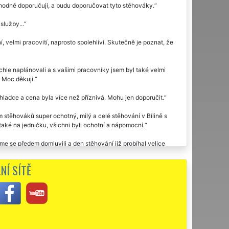
dně doporučuji, a budu doporučovat tyto stěhováky.
služby...
 velmi pracovití, naprosto spolehliví. Skutečně je poznat, že
chle naplánovali a s vašimi pracovníky jsem byl také velmi
. Moc děkuji.
 hladce a cena byla více než příznivá. Mohu jen doporučit.
stěhováků super ochotný, milý a celé stěhování v Bílině s
aké na jedničku, všichni byli ochotní a nápomocní.
me se předem domluvili a den stěhování již probíhal velice
ě, takže nikde žádné škrábance. Vše tedy bylo odstěhováno bez
 přála.
NÍ SÍTĚ
ně využila dvakrát stěhovací službu této společnosti EXTRA
u moc děkuji za stěhování.
ji. Díky za vaši ochotu.