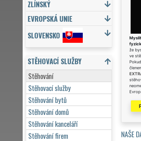
ZLÍNSKÝ
EVROPSKÁ UNIE
SLOVENSKO
Myslít
fyzic
že bys
ve stě
STĚHOVACÍ SLUŽBY
Pokud 
člene
Stěhování
EXTR
stěhov
Stěhovací služby
neome
Evrops
Stěhování bytů
Stěhování domů
Stěhování kanceláří
NAŠE D
Stěhování firem