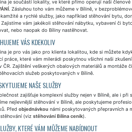
ina je součástí lokality, ve které přímo operují naši členové
ÁNÍ
. Zásluhou toho vám můžeme v Bílině, v bezproblémové
 okamžité a rychlé služby, jako například stěhování bytu, do
 Zajistíme vám jakékoli stěhování nábytku, vybavení či byto
vat, nebo naopak do Bíliny nastěhovat.
HUJEME VÁS KDEKOLIV
ina je pro vás jako pro klienta lokalitou, kde si můžete kdyk
í práce, které vám milerádi poskytnou všichni naši zkušení a
v ČR. Zajištění veškerých obalových materiálů a montáže 
těhovacích služeb poskytovaných v Bílině.
SKYTUJEME NAŠE SLUŽBY
lečnost zajišťuje komplexní služby nejen v Bílině, ale i při s
me nejlevnější stěhování v Bílině, ale poskytujeme profesion
ků. Před
objednávkou
námi poskytovaných přepravních a ma
 stěhování (viz
stěhování Bílina ceník
).
SLUŽBY, KTERÉ VÁM MŮŽEME NABÍDNOUT