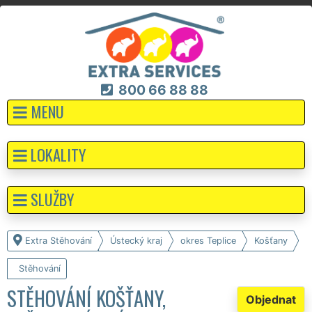
800 66 88 88
MENU
LOKALITY
SLUŽBY
Extra Stěhování
Ústecký kraj
okres Teplice
Košťany
Stěhování
STĚHOVÁNÍ KOŠŤANY,
Objednat