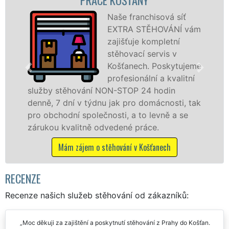
ová síť
Poskytujem
OVÁNÍ vám
stěhovací s
pletní
Košťanech 
vis v
špičkové úr
oskytujeme
speciální st
a kvalitní
technikou. 
odin
služby zajišťujeme domácnostem i f
cnosti, tak
celém okresu Teplice se zárukou kva
vně a se
franchisové sítě EXTRA STĚHOVÁNÍ.
.
Nabízíme stěhovací služby NON-ST
včetně víkendů a svátků bez příplatk
nech
Mám zájem o stěhovací služby v Košťa
RECENZE
Recenze našich služeb stěhování od zákazníků: