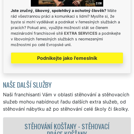
Jste zručný, šikovný, spolehlivý a ochotný člověk?
Máte
rád všestrannou práci a komunikaci s lidmi? Myslíte si, že
byste si mohl vydělávat a podnikat v řemeslných službách a
pracích? Pokud ano, využijte možnosti stát se členem
mezinárodní franchisové sítě
EXTRA SERVICES
a podnikejte
v libovolných řemeslných službách s neomezenými
možnostmi po celé Evropské unii.
Podnikejte jako řemeslník
NAŠE DALŠÍ SLUŽBY
Naši franchisanti Vám v oblasti stěhování a stěhovacích
služeb mohou nabídnout řadu dalších extra služeb, od
stěhování nábytku až po stěhování celé školy či školky.
HOVACÍ
STĚHOVACÍ SLUŽBA KOŠŤANY
STĚHOVACÍ FIRMA KOŠŤAN