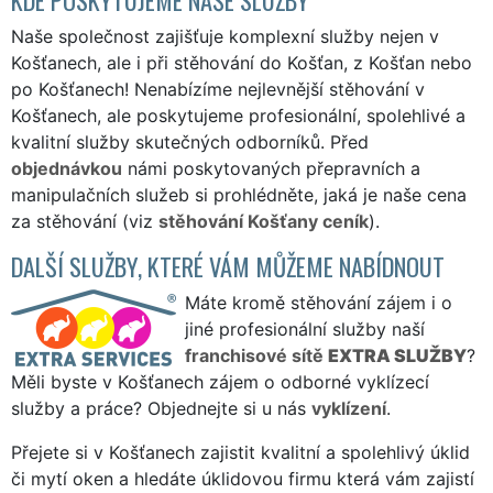
Naše společnost zajišťuje komplexní služby nejen v
Košťanech, ale i při stěhování do Košťan, z Košťan nebo
po Košťanech! Nenabízíme nejlevnější stěhování v
Košťanech, ale poskytujeme profesionální, spolehlivé a
kvalitní služby skutečných odborníků. Před
objednávkou
námi poskytovaných přepravních a
manipulačních služeb si prohlédněte, jaká je naše cena
za stěhování (viz
stěhování Košťany ceník
).
DALŠÍ SLUŽBY, KTERÉ VÁM MŮŽEME NABÍDNOUT
Máte kromě stěhování zájem i o
jiné profesionální služby naší
franchisové sítě
EXTRA SLUŽBY
?
Měli byste v Košťanech zájem o odborné vyklízecí
služby a práce? Objednejte si u nás
vyklízení
.
Přejete si v Košťanech zajistit kvalitní a spolehlivý úklid
či mytí oken a hledáte úklidovou firmu která vám zajistí