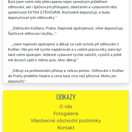
Moc děkuji za zajištění a poskytnutí stěhování z Prahy do Košťan.
Byla jsem velmi mile překvapena nejen samotným průběhem
stěhování, ale i špičkovým přístupem, oblečením a vybavením této
společnosti EXTRA STĚHOVÁNÍ. Rozhodně doporučuji, a budu
doporučovat tyto stěhováky.
Stěhování Košťany-Praha. Naprostá spokojenost, vřele doporučuju.
Špičkové stěhovací služby...
Jsem naprosto spokojený a děkuji za vaši ochotu při stěhování z
Košťan. Vše pro mě rychle naplánovali a s vašimi pracovníky jsem byl
také velmi spokojen. Veškeré vybavení rychle naložili, vyložili a ještě
mě dovezli zpět k mému autu. Moc děkuji.
Děkuji za profesionální přístup a velkou pomoc. Stěhování z Košťan
do Prahy proběhlo hladce a cena byla více než příznivá. Mohu jen
doporučit.
Již dvakrát jsem se stěhovala s touto společností. Vždy naprostá
ODKAZY
spokojenost. Ochotní, velmi pracovití, naprosto spolehliví. Skutečně je
poznat, že se jedná o stěhováky profesionály. Jednoznačně
O nás
doporučuju.
Fotogalerie
EXTRA STĚHOVÁNÍ mohu doporučit! Byla jsem příjemně
Všeobecné obchodní podmínky
překvapena, jak byl celý team stěhováků super ochotný, milý a celé