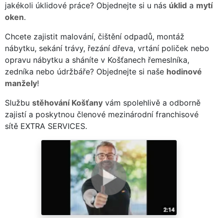
jakékoli úklidové práce? Objednejte si u nás
úklid
a
mytí
oken
.
Chcete zajistit malování, čištění odpadů, montáž
nábytku, sekání trávy, řezání dřeva, vrtání poliček nebo
opravu nábytku a sháníte v Košťanech řemeslníka,
zedníka nebo údržbáře? Objednejte si naše
hodinové
manžely
!
Službu
stěhování Košťany
vám spolehlivě a odborně
zajistí a poskytnou členové mezinárodní franchisové
sítě EXTRA SERVICES.