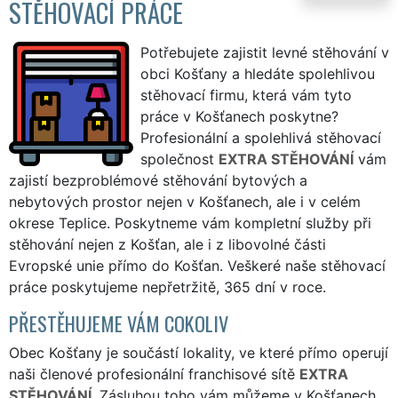
STĚHOVACÍ PRÁCE
Potřebujete zajistit levné stěhování v
obci Košťany a hledáte spolehlivou
stěhovací firmu, která vám tyto
práce v Košťanech poskytne?
Profesionální a spolehlivá stěhovací
společnost
EXTRA STĚHOVÁNÍ
vám
zajistí bezproblémové stěhování bytových a
nebytových prostor nejen v Košťanech, ale i v celém
okrese Teplice. Poskytneme vám kompletní služby při
stěhování nejen z Košťan, ale i z libovolné části
Evropské unie přímo do Košťan. Veškeré naše stěhovací
práce poskytujeme nepřetržitě, 365 dní v roce.
PŘESTĚHUJEME VÁM COKOLIV
Obec Košťany je součástí lokality, ve které přímo operují
naši členové profesionální franchisové sítě
EXTRA
STĚHOVÁNÍ
. Zásluhou toho vám můžeme v Košťanech,