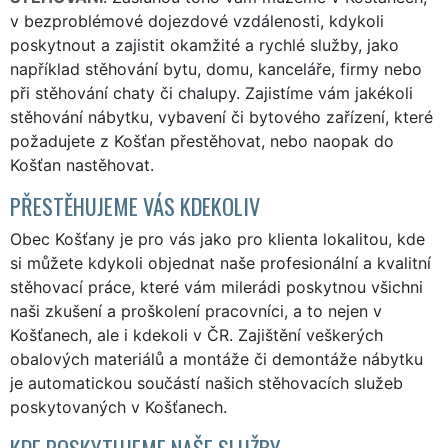
v bezproblémové dojezdové vzdálenosti, kdykoli
poskytnout a zajistit okamžité a rychlé služby, jako
například stěhování bytu, domu, kanceláře, firmy nebo
při stěhování chaty či chalupy. Zajistíme vám jakékoli
stěhování nábytku, vybavení či bytového zařízení, které
požadujete z Košťan přestěhovat, nebo naopak do
Košťan nastěhovat.
PŘESTĚHUJEME VÁS KDEKOLIV
Obec Košťany je pro vás jako pro klienta lokalitou, kde
si můžete kdykoli objednat naše profesionální a kvalitní
stěhovací práce, které vám milerádi poskytnou všichni
naši zkušení a proškolení pracovníci, a to nejen v
Košťanech, ale i kdekoli v ČR. Zajištění veškerých
obalových materiálů a montáže či demontáže nábytku
je automatickou součástí našich stěhovacích služeb
poskytovaných v Košťanech.
KDE POSKYTUJEME NAŠE SLUŽBY