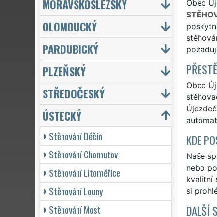
MORAVSKOSLEZSKÝ
Obec Úje
STĚHOV
OLOMOUCKÝ
poskytno
stěhován
PARDUBICKÝ
požaduj
PŘESTĚ
PLZEŇSKÝ
Obec Úje
STŘEDOČESKÝ
stěhovac
Újezdeče
ÚSTECKÝ
automat
Stěhování Děčín
KDE PO
Stěhování Chomutov
Naše spo
nebo po 
Stěhování Litoměřice
kvalitní
Stěhování Louny
si prohl
Stěhování Most
DALŠÍ 