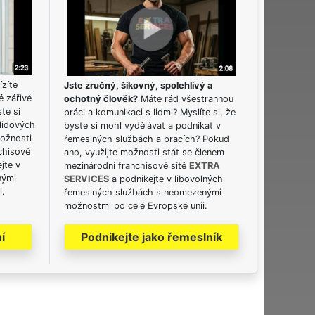
ízíte
Jste zručný, šikovný, spolehlivý a
é zářivé
ochotný člověk?
Máte rád všestrannou
ste si
práci a komunikaci s lidmi? Myslíte si, že
lidových
byste si mohl vydělávat a podnikat v
možnosti
řemeslných službách a pracích? Pokud
chisové
ano, využijte možnosti stát se členem
jte v
mezinárodní franchisové sítě
EXTRA
nými
SERVICES
a podnikejte v libovolných
i.
řemeslných službách s neomezenými
možnostmi po celé Evropské unii.
í
Podnikejte jako řemeslník