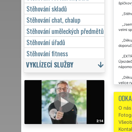
špičkov
Stěhování skladů
Stěho
Stěhování chat, chalup
Jsem 
Stěhování uměleckých předmětů
velmi sp
Stěhování úřadů
Děkuj
doporuči
Stěhování fitness
EXTRA
Újezdeče
VYKLÍZECÍ SLUŽBY
nápomoc
Děkuj
velice r
odstěhov
ODKA
Stěho
O nás
Preci
Fotoga
EXTRA ST
Všeob
Již d
Konta
se jedn