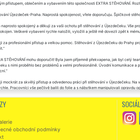
ým přístupem, oblečením a vybavením této společnosti EXTRA STĚHOVÁNÍ. Rozho
vání Újezdeček-Praha. Naprostá spokojenost, vřele doporučuju. Špičkové stěhov
naprosto spokojený a děkuji za vaši ochotu při stěhování z Újezdečeku. Vše pro
okojen. Veškeré vybavení rychle naložili, vyložili a ještě mě dovezli zpět k mém
i za profesionální přístup a velkou pomoc. Stěhování z Újezdečeku do Prahy pro
t.
 STĚHOVÁNÍ mohu doporučit! Byla jsem příjemně překvapena, jak byl celý team
ku s nimi proběhlo bez problémů a velmi profesionálně. Úvodní komunikace a plá
ní.
i mockrát za skvělý přístup a odvedenou práci při stěhování v Újezdečeku. Na v
ychle. Pracovníci vše pečlivě balili do folie a s nábytkem manipulovali opravdu 
áno bez problémů, pánové jsou milý a v novém bytě mi pomohli rozmístit větší ná
ZY
SOCIÁL
vání z Újezdečeku. Milí, ochotní vstřícní. Super servis i cena. Děkuji a doporučuj
zní, slušní, milí a velmi ochotní. Skutečně mohu vřele doporučit. Již jsem v Úje
lerie
ĚHOVÁNÍ. Jejich přístup k práci předčil moje očekávání. Ještě jednou vám tout
ecné obchodní podmínky
vakrát jsem se stěhovala s touto společností. Vždy naprostá spokojenost. Ochotní,
kt
á o stěhováky profesionály. Jednoznačně doporučuju.