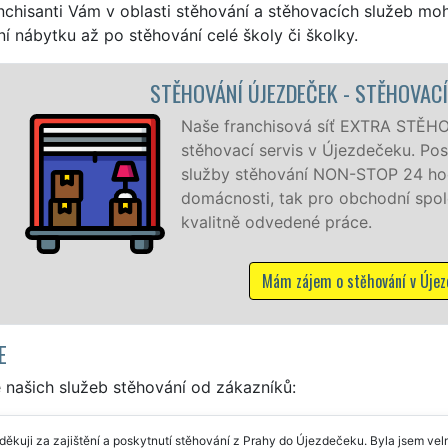
nchisanti Vám v oblasti stěhování a stěhovacích služeb mo
í nábytku až po stěhování celé školy či školky.
Í PRÁCE ÚJEZDEČEK
OVÁNÍ vám zajišťuje kompletní
skytujeme profesionální a kvalitní
din denně, 7 dní v týdnu jak pro
lečnosti, a to levně a se zárukou
ezdečeku
E
 našich služeb stěhování od zákazníků:
ěkuji za zajištění a poskytnutí stěhování z Prahy do Újezdečeku. Byla jsem ve