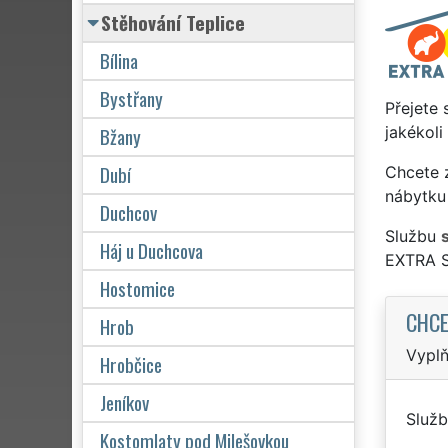
Stěhování Teplice
Bílina
Bystřany
Přejete 
Bžany
jakékoli
Dubí
Chcete z
nábytku
Duchcov
Službu
Háj u Duchcova
EXTRA 
Hostomice
CHCE
Hrob
Vyplň
Hrobčice
Jeníkov
Služb
Kostomlaty pod Milešovkou