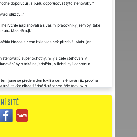
dně doporučuji, a budu doporučovat tyto stěhováky.
ací služby...
 mě rychle naplánovali a s vašimi pracovníky jsem byl také
u autu. Moc děkuji.
běhlo hladce a cena byla více než příznivá. Mohu jen
 stěhováků super ochotný, milý a celé stěhování v
nování bylo také na jedničku, všichni byli ochotní a
šem jsme se předem domluvili a den stěhování již probíhal
opatrně, takže nikde žádné škrábance. Vše tedy bylo
bytek, jak jsem si přála.
NÍ SÍTĚ
i.
zdečeku využila dvakrát stěhovací službu této společnosti
o cestou moc děkuji za stěhování.
 velmi pracovití, naprosto spolehliví. Skutečně je poznat, že