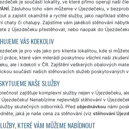
zdeček je součástí lokality, ve které přímo operují naši čl
ÁNÍ
. Zásluhou toho vám můžeme v Újezdečeku, v bezprob
ut a zajistit okamžité a rychlé služby, jako například stěh
í chaty či chalupy. Zajistíme vám jakékoli stěhování nábytk
ete z Újezdečeku přestěhovat, nebo naopak do Újezdečeku
HUJEME VÁS KDEKOLIV
zdeček je pro vás jako pro klienta lokalitou, kde si můžete
í práce, které vám milerádi poskytnou všichni naši zkušení 
ku, ale i kdekoli v ČR. Zajištění veškerých obalových mat
ickou součástí našich stěhovacích služeb poskytovaných v
SKYTUJEME NAŠE SLUŽBY
lečnost zajišťuje komplexní služby nejen v Újezdečeku, al
Újezdečeku! Nenabízíme nejlevnější stěhování v Újezdečeku
 služby skutečných odborníků. Před
objednávkou
námi posk
édněte, jaká je naše cena za stěhování (viz
stěhování Újez
SLUŽBY, KTERÉ VÁM MŮŽEME NABÍDNOUT