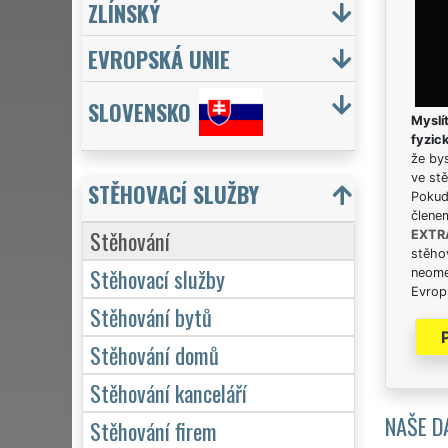
ZLÍNSKÝ
EVROPSKÁ UNIE
SLOVENSKO
Myslít
fyzic
že bys
ve stě
STĚHOVACÍ SLUŽBY
Pokud 
člene
Stěhování
EXTR
stěhov
Stěhovací služby
neome
Evrops
Stěhování bytů
Stěhování domů
Stěhování kanceláří
NAŠE D
Stěhování firem