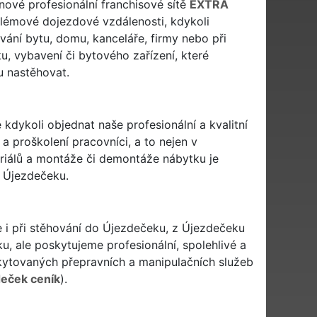
enové profesionální franchisové sítě
EXTRA
lémové dojezdové vzdálenosti, kdykoli
ování bytu, domu, kanceláře, firmy nebo při
u, vybavení či bytového zařízení, které
 nastěhovat.
 kdykoli objednat naše profesionální a kvalitní
a proškolení pracovníci, a to nejen v
eriálů a montáže či demontáže nábytku je
 Újezdečeku.
e i při stěhování do Újezdečeku, z Újezdečeku
, ale poskytujeme profesionální, spolehlivé a
ytovaných přepravních a manipulačních služeb
deček ceník
).