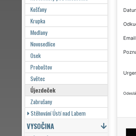
Košťany
Datu
Krupka
Odku
Modlany
Email
Novosedlice
Pozn
Osek
Proboštov
Urgen
Světec
Újezdeček
Odeslá
Zabrušany
Stěhování Ústí nad Labem
VYSOČINA