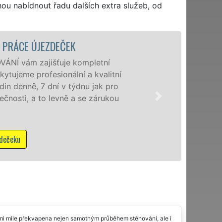
hou nabídnout řadu dalších extra služeb, od
STĚHOVACÍ SLUŽBA ÚJEZDEČEK - STĚHOV
Poskytujeme stěhovací služby v
speciální stěhovací technikou. T
domácnostem i firmám v celém o
franchisové sítě EXTRA STĚHOVÁ
NON-STOP včetně víkendů a svát
Mám zájem o stěhovací služby v Új
lmi mile překvapena nejen samotným průběhem stěhování, ale i