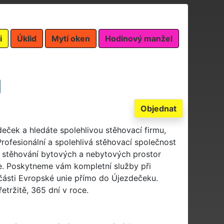
i
Úklid
Mytí oken
Hodinový manžel
Objednat
deček a hledáte spolehlivou stěhovací firmu,
ofesionální a spolehlivá stěhovací společnost
 stěhování bytových a nebytových prostor
ce. Poskytneme vám kompletní služby při
 části Evropské unie přímo do Újezdečeku.
tržitě, 365 dní v roce.