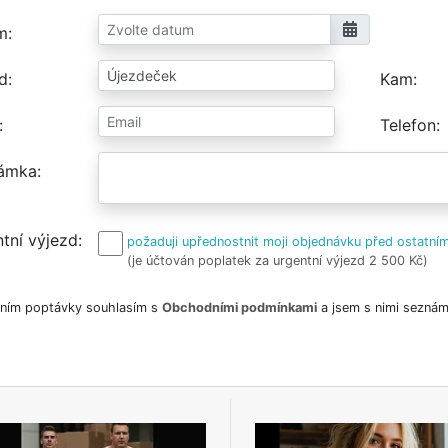
m
d
Kam
Telefon
ámka
tní výjezd
požaduji upřednostnit moji objednávku před ostatním
(je účtován poplatek za urgentní výjezd 2 500 Kč)
ním poptávky souhlasím s
Obchodními podmínkami
a jsem s nimi seznám