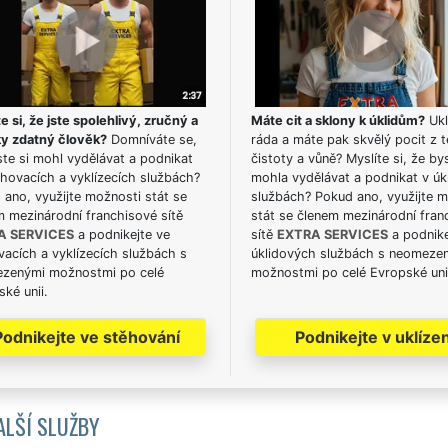
e si, že jste spolehlivý, zručný a
Máte cit a sklony k úklidům?
Ukl
ky zdatný člověk?
Domníváte se,
ráda a máte pak skvělý pocit z t
te si mohl vydělávat a podnikat
čistoty a vůně? Myslíte si, že by
hovacích a vyklízecích službách?
mohla vydělávat a podnikat v úk
ano, využijte možnosti stát se
službách? Pokud ano, využijte 
m mezinárodní franchisové sítě
stát se členem mezinárodní fran
A SERVICES
a podnikejte ve
sítě
EXTRA SERVICES
a podnike
acích a vyklízecích službách s
úklidových službách s neomeze
zenými možnostmi po celé
možnostmi po celé Evropské uni
ké unii.
Podnikejte ve stěhování
Podnikejte v uklízen
ALŠÍ SLUŽBY