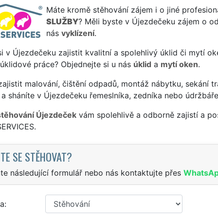
Máte kromě stěhování zájem i o jiné profesion
SLUŽBY
? Měli byste v Újezdečeku zájem o od
nás
vyklízení
.
si v Újezdečeku zajistit kvalitní a spolehlivý úklid či mytí o
 úklidové práce? Objednejte si u nás
úklid
a
mytí oken
.
ajistit malování, čištění odpadů, montáž nábytku, sekání tr
 a sháníte v Újezdečeku řemeslníka, zedníka nebo údržbáře
stěhování Újezdeček
vám spolehlivě a odborně zajistí a po
SERVICES.
TE SE STĚHOVAT?
te následující formulář nebo nás kontaktujte přes
WhatsA
a