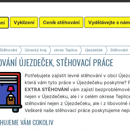
Vyklízení
Ceník stěhování
Vydělávejte s nám
ní
 Stěhování
Ústecký kraj
okres Teplice
Újezdeček
Stěhování
VÁNÍ ÚJEZDEČEK, STĚHOVACÍ PRÁCE
Potřebujete zajistit levné stěhování v obci Újez
která vám tyto práce v Újezdečeku poskytne? Pr
EXTRA STĚHOVÁNÍ
vám zajistí bezproblémové
nejen v Újezdečeku, ale i v celém okrese Tepli
stěhování nejen z Újezdečeku, ale i z libovolné
Veškeré naše stěhovací práce poskytujeme nepře
HUJEME VÁM COKOLIV