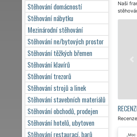
Naši fra
Stěhování domácností
stěhován
Stěhování nábytku
STĚHOVÁNÍ ÚJEZDEČEK - STĚHOVAC
Mezinárodní stěhování
Naše franchisová síť EXTRA STĚH
Stěhování ne/bytových prostor
stěhovací servis v Újezdečeku. Po
Stěhování těžkých břemen
služby stěhování NON-STOP 24 ho
domácnosti, tak pro obchodní spo
Stěhování klavírů
kvalitně odvedené práce.
Stěhování trezorů
Mám zájem o stěhování v Új
Stěhování strojů a linek
Stěhování stavebních materiálů
RECENZ
Stěhování obchodů, prodejen
Recenze
Stěhování hotelů, ubytoven
Stěhování restaurací, barů
Moc d