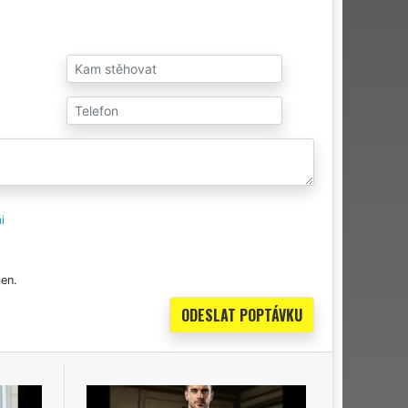
i
en.