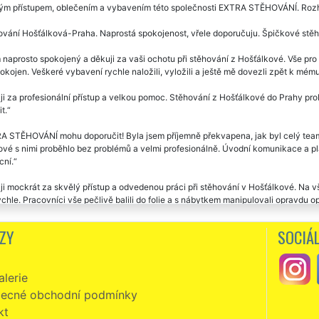
ým přístupem, oblečením a vybavením této společnosti EXTRA STĚHOVÁNÍ. Rozho
vání Hošťálková-Praha. Naprostá spokojenost, vřele doporučuju. Špičkové stěho
naprosto spokojený a děkuji za vaši ochotu při stěhování z Hošťálkové. Vše pro 
okojen. Veškeré vybavení rychle naložili, vyložili a ještě mě dovezli zpět k mém
i za profesionální přístup a velkou pomoc. Stěhování z Hošťálkové do Prahy pro
t.
 STĚHOVÁNÍ mohu doporučit! Byla jsem příjemně překvapena, jak byl celý team
vé s nimi proběhlo bez problémů a velmi profesionálně. Úvodní komunikace a plá
ní.
i mockrát za skvělý přístup a odvedenou práci při stěhování v Hošťálkové. Na v
ychle. Pracovníci vše pečlivě balili do folie a s nábytkem manipulovali opravdu 
áno bez problémů, pánové jsou milý a v novém bytě mi pomohli rozmístit větší ná
ZY
SOCIÁL
vání z Hošťálkové. Milí, ochotní vstřícní. Super servis i cena. Děkuji a doporučuji
zní, slušní, milí a velmi ochotní. Skutečně mohu vřele doporučit. Již jsem v Hošť
lerie
ĚHOVÁNÍ. Jejich přístup k práci předčil moje očekávání. Ještě jednou vám tout
ecné obchodní podmínky
vakrát jsem se stěhovala s touto společností. Vždy naprostá spokojenost. Ochotní,
kt
á o stěhováky profesionály. Jednoznačně doporučuju.