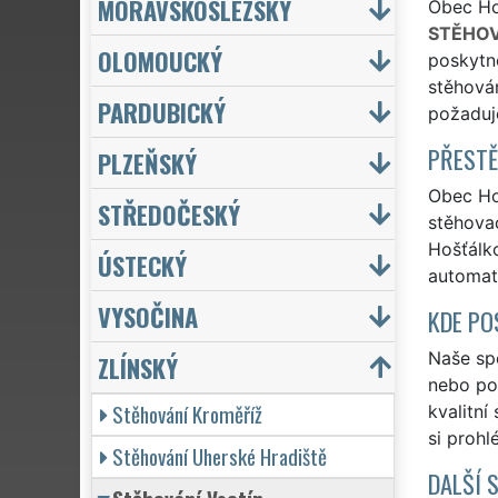
MORAVSKOSLEZSKÝ
Obec Hoš
STĚHOV
OLOMOUCKÝ
poskytno
stěhován
PARDUBICKÝ
požaduj
PŘESTĚ
PLZEŇSKÝ
Obec Hoš
STŘEDOČESKÝ
stěhovac
Hošťálko
ÚSTECKÝ
automat
VYSOČINA
KDE PO
Naše spo
ZLÍNSKÝ
nebo po 
Stěhování Kroměříž
kvalitní
si prohl
Stěhování Uherské Hradiště
DALŠÍ 