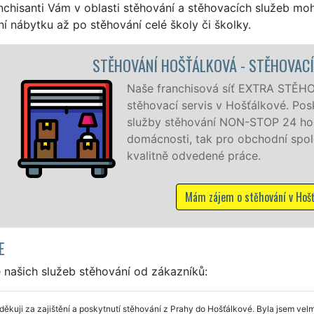
nchisanti Vám v oblasti stěhování a stěhovacích služeb mo
í nábytku až po stěhování celé školy či školky.
ÁLKOVÁ - STĚHOVACÍ PRÁCE HOŠŤÁLKOVÁ
isová síť EXTRA STĚHOVÁNÍ vám zajišťuje kompletní
rvis v Hošťálkové. Poskytujeme profesionální a kvalitní
ování NON-STOP 24 hodin denně, 7 dní v týdnu jak pro
tak pro obchodní společnosti, a to levně a se zárukou
vedené práce.
ám zájem o stěhování v Hošťálkové
E
 našich služeb stěhování od zákazníků:
ěkuji za zajištění a poskytnutí stěhování z Prahy do Hošťálkové. Byla jsem ve