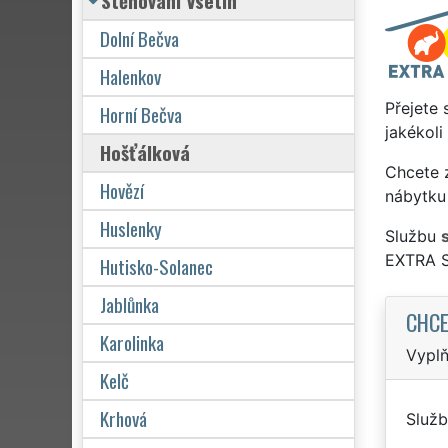
Stěhování Vsetín
Dolní Bečva
Halenkov
Přejete 
Horní Bečva
jakékoli
Hošťálková
Chcete z
Hovězí
nábytku 
Huslenky
Službu
EXTRA 
Hutisko-Solanec
Jablůnka
CHCE
Karolinka
Vyplň
Kelč
Krhová
Služb