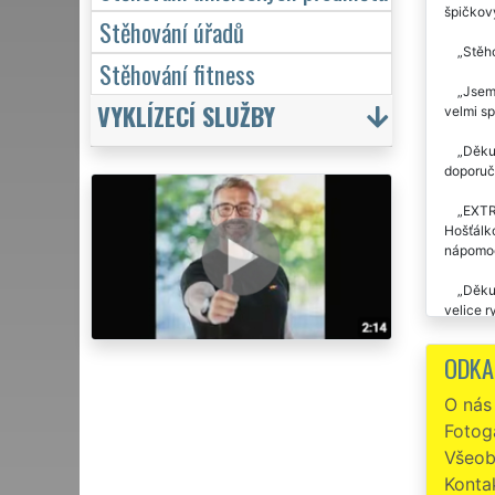
špičkov
Stěhování úřadů
Stěho
Stěhování fitness
Jsem 
VYKLÍZECÍ SLUŽBY
velmi sp
Děkuj
doporuči
EXTRA
Hošťálko
nápomoc
Děkuj
velice r
odstěhov
ODKA
Stěho
O nás
Preci
Fotoga
EXTRA ST
Všeob
Již d
Konta
se jedn