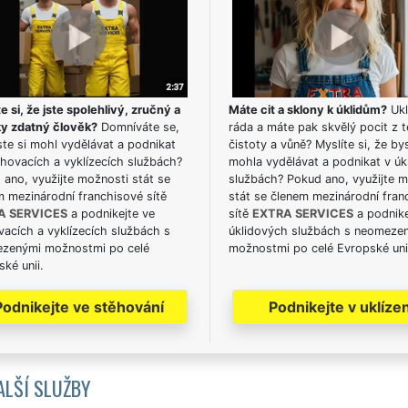
e si, že jste spolehlivý, zručný a
Máte cit a sklony k úklidům?
Ukl
ky zdatný člověk?
Domníváte se,
ráda a máte pak skvělý pocit z t
te si mohl vydělávat a podnikat
čistoty a vůně? Myslíte si, že by
hovacích a vyklízecích službách?
mohla vydělávat a podnikat v úk
ano, využijte možnosti stát se
službách? Pokud ano, využijte 
m mezinárodní franchisové sítě
stát se členem mezinárodní fran
A SERVICES
a podnikejte ve
sítě
EXTRA SERVICES
a podnike
acích a vyklízecích službách s
úklidových službách s neomeze
zenými možnostmi po celé
možnostmi po celé Evropské uni
ké unii.
Podnikejte ve stěhování
Podnikejte v uklízen
ALŠÍ SLUŽBY