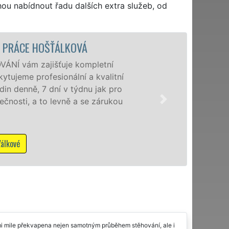
hou nabídnout řadu dalších extra služeb, od
STĚHOVACÍ SLUŽBA HO
Poskytujem
speciální 
domácnoste
franchisov
NON-STOP v
Mám záje
lmi mile překvapena nejen samotným průběhem stěhování, ale i