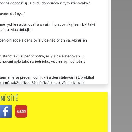
dně doporučuji, a budu doporučovat tyto stěhováky.
vací služby...
mě rychle naplánovali a s vašimi pracovníky jsem byl také
u autu. Moc děkuji.
běhlo hladce a cena byla více než příznivá. Mohu jen
 stěhováků super ochotný, milý a celé stěhování v
nování bylo také na jedničku, všichni byli ochotní a
šem jsme se předem domluvili a den stěhování již probíhal
opatrně, takže nikde žádné škrábance. Vše tedy bylo
bytek, jak jsem si přála.
NÍ SÍTĚ
.
álkové využila dvakrát stěhovací službu této společnosti
o cestou moc děkuji za stěhování.
 velmi pracovití, naprosto spolehliví. Skutečně je poznat, že