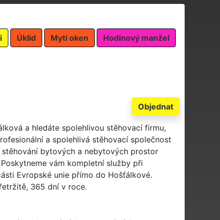
i
Úklid
Mytí oken
Hodinový manžel
Objednat
álková a hledáte spolehlivou stěhovací firmu,
ofesionální a spolehlivá stěhovací společnost
 stěhování bytových a nebytových prostor
n. Poskytneme vám kompletní služby při
 části Evropské unie přímo do Hošťálkové.
tržitě, 365 dní v roce.