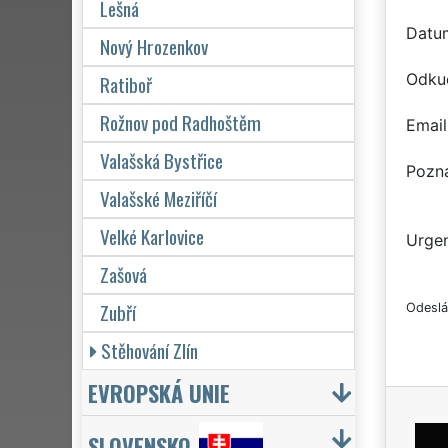
Lešná
Datu
Nový Hrozenkov
Odku
Ratiboř
Rožnov pod Radhoštěm
Email
Valašská Bystřice
Pozn
Valašské Meziříčí
Velké Karlovice
Urgen
Zašová
Zubří
Odeslá
Stěhování Zlín
EVROPSKÁ UNIE
SLOVENSKO