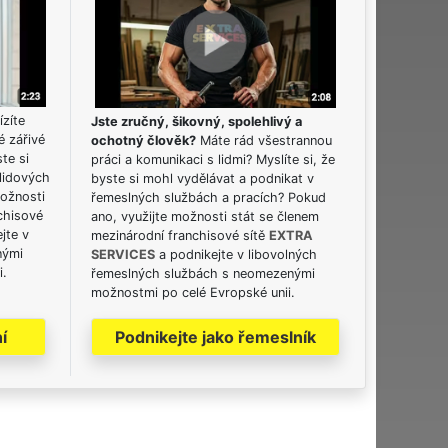
ízíte
Jste zručný, šikovný, spolehlivý a
é zářivé
ochotný člověk?
Máte rád všestrannou
ste si
práci a komunikaci s lidmi? Myslíte si, že
lidových
byste si mohl vydělávat a podnikat v
možnosti
řemeslných službách a pracích? Pokud
chisové
ano, využijte možnosti stát se členem
jte v
mezinárodní franchisové sítě
EXTRA
nými
SERVICES
a podnikejte v libovolných
i.
řemeslných službách s neomezenými
možnostmi po celé Evropské unii.
í
Podnikejte jako řemeslník