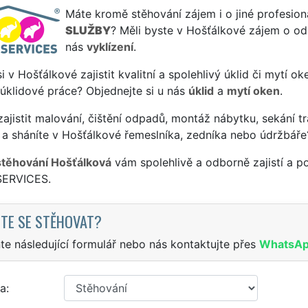
Máte kromě stěhování zájem i o jiné profesion
SLUŽBY
? Měli byste v Hošťálkové zájem o odb
nás
vyklízení
.
si v Hošťálkové zajistit kvalitní a spolehlivý úklid či mytí o
 úklidové práce? Objednejte si u nás
úklid
a
mytí oken
.
ajistit malování, čištění odpadů, montáž nábytku, sekání tr
a sháníte v Hošťálkové řemeslníka, zedníka nebo údržbáře
stěhování Hošťálková
vám spolehlivě a odborně zajistí a p
SERVICES.
TE SE STĚHOVAT?
te následující formulář nebo nás kontaktujte přes
WhatsA
a