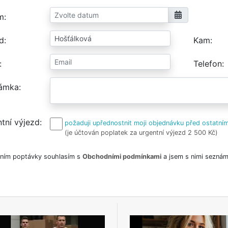
m
d
Kam
Telefon
ámka
tní výjezd
požaduji upřednostnit moji objednávku před ostatním
(je účtován poplatek za urgentní výjezd 2 500 Kč)
ním poptávky souhlasím s
Obchodními podmínkami
a jsem s nimi seznám