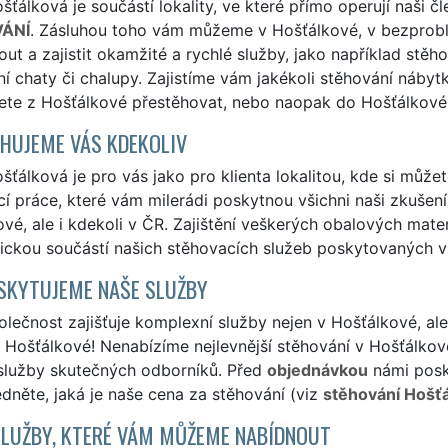
ťálková je součástí lokality, ve které přímo operují naši č
ÁNÍ
. Zásluhou toho vám můžeme v Hošťálkové, v bezprobl
ut a zajistit okamžité a rychlé služby, jako například stěh
í chaty či chalupy. Zajistíme vám jakékoli stěhování nábytk
ete z Hošťálkové přestěhovat, nebo naopak do Hošťálkové
HUJEME VÁS KDEKOLIV
ťálková je pro vás jako pro klienta lokalitou, kde si můžet
í práce, které vám milerádi poskytnou všichni naši zkušení 
vé, ale i kdekoli v ČR. Zajištění veškerých obalových mat
ickou součástí našich stěhovacích služeb poskytovaných v
SKYTUJEME NAŠE SLUŽBY
lečnost zajišťuje komplexní služby nejen v Hošťálkové, ale
Hošťálkové! Nenabízíme nejlevnější stěhování v Hošťálkové
 služby skutečných odborníků. Před
objednávkou
námi posk
édněte, jaká je naše cena za stěhování (viz
stěhování Hošťá
SLUŽBY, KTERÉ VÁM MŮŽEME NABÍDNOUT