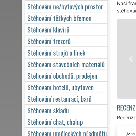
Naši fra
Stěhování ne/bytových prostor
stěhován
Stěhování těžkých břemen
STĚHOVÁNÍ HOŠŤ
Stěhování klavírů
Naše franch
Stěhování trezorů
stěhovací se
Stěhování strojů a linek
služby stěh
domácnosti, 
Stěhování stavebních materiálů
kvalitně od
Stěhování obchodů, prodejen
M
Stěhování hotelů, ubytoven
Stěhování restaurací, barů
RECENZ
Stěhování skladů
Recenze
Stěhování chat, chalup
Stěhování uměleckých předmětů
Moc d