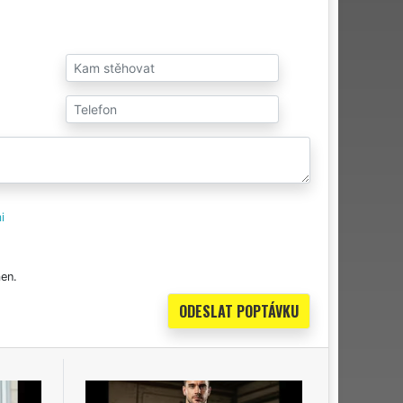
i
en.