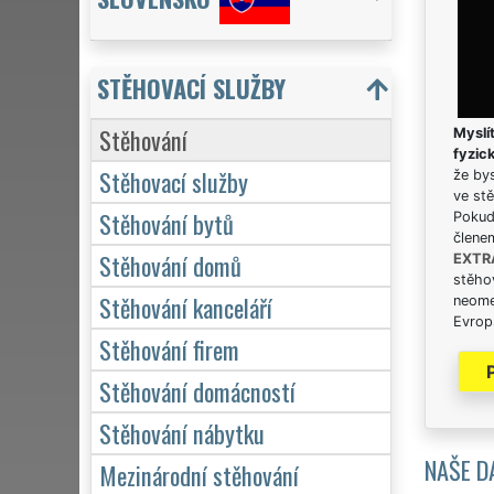
STĚHOVACÍ SLUŽBY
Stěhování
Myslít
fyzic
Stěhovací služby
že bys
ve stě
Stěhování bytů
Pokud 
člene
Stěhování domů
EXTR
stěhov
Stěhování kanceláří
neome
Evrops
Stěhování firem
Stěhování domácností
Stěhování nábytku
NAŠE D
Mezinárodní stěhování