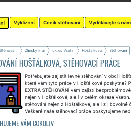
Vyklízení
Ceník stěhování
Vydělávejte s nám
ní
 Stěhování
Zlínský kraj
okres Vsetín
Hošťálková
Stěhování
OVÁNÍ HOŠŤÁLKOVÁ, STĚHOVACÍ PRÁCE
Potřebujete zajistit levné stěhování v obci Hošť
která vám tyto práce v Hošťálkové poskytne? Pr
EXTRA STĚHOVÁNÍ
vám zajistí bezproblémové
nejen v Hošťálkové, ale i v celém okrese Vsetí
stěhování nejen z Hošťálkové, ale i z libovolné
Veškeré naše stěhovací práce poskytujeme nepře
HUJEME VÁM COKOLIV