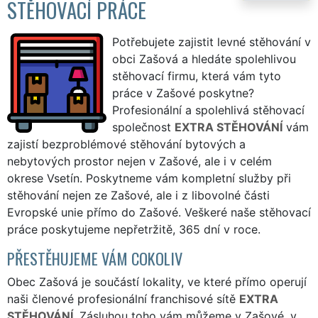
STĚHOVACÍ PRÁCE
Potřebujete zajistit levné stěhování v
obci Zašová a hledáte spolehlivou
stěhovací firmu, která vám tyto
práce v Zašové poskytne?
Profesionální a spolehlivá stěhovací
společnost
EXTRA STĚHOVÁNÍ
vám
zajistí bezproblémové stěhování bytových a
nebytových prostor nejen v Zašové, ale i v celém
okrese Vsetín. Poskytneme vám kompletní služby při
stěhování nejen ze Zašové, ale i z libovolné části
Evropské unie přímo do Zašové. Veškeré naše stěhovací
práce poskytujeme nepřetržitě, 365 dní v roce.
PŘESTĚHUJEME VÁM COKOLIV
Obec Zašová je součástí lokality, ve které přímo operují
naši členové profesionální franchisové sítě
EXTRA
STĚHOVÁNÍ
. Zásluhou toho vám můžeme v Zašové, v