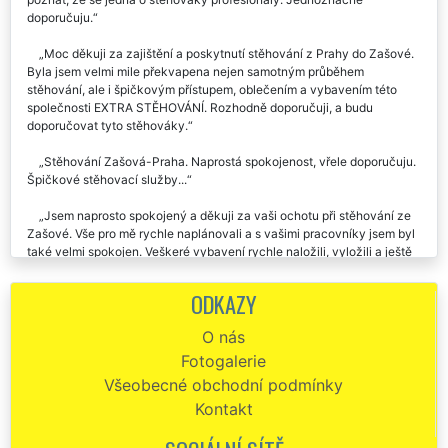
spokojenost. Ochotní, velmi pracovití, naprosto spolehliví. Skutečně je
poznat, že se jedná o stěhováky profesionály. Jednoznačně
doporučuju.
Moc děkuji za zajištění a poskytnutí stěhování z Prahy do Zašové.
Byla jsem velmi mile překvapena nejen samotným průběhem
stěhování, ale i špičkovým přístupem, oblečením a vybavením této
společnosti EXTRA STĚHOVÁNÍ. Rozhodně doporučuji, a budu
doporučovat tyto stěhováky.
Stěhování Zašová-Praha. Naprostá spokojenost, vřele doporučuju.
Špičkové stěhovací služby...
Jsem naprosto spokojený a děkuji za vaši ochotu při stěhování ze
Zašové. Vše pro mě rychle naplánovali a s vašimi pracovníky jsem byl
také velmi spokojen. Veškeré vybavení rychle naložili, vyložili a ještě
mě dovezli zpět k mému autu. Moc děkuji.
ODKAZY
Děkuji za profesionální přístup a velkou pomoc. Stěhování ze
Zašové do Prahy proběhlo hladce a cena byla více než příznivá. Mohu
O nás
jen doporučit.
Fotogalerie
EXTRA STĚHOVÁNÍ mohu doporučit! Byla jsem příjemně
Všeobecné obchodní podmínky
překvapena, jak byl celý team stěhováků super ochotný, milý a celé
Kontakt
stěhování v Zašové s nimi proběhlo bez problémů a velmi