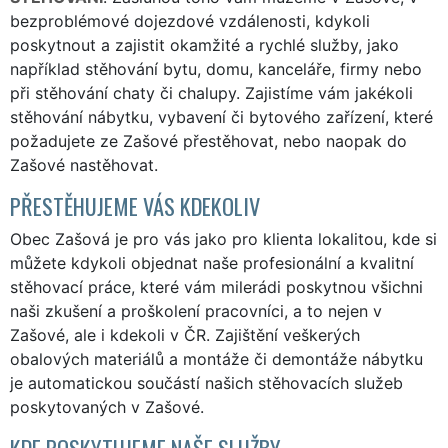
bezproblémové dojezdové vzdálenosti, kdykoli
poskytnout a zajistit okamžité a rychlé služby, jako
například stěhování bytu, domu, kanceláře, firmy nebo
při stěhování chaty či chalupy. Zajistíme vám jakékoli
stěhování nábytku, vybavení či bytového zařízení, které
požadujete ze Zašové přestěhovat, nebo naopak do
Zašové nastěhovat.
PŘESTĚHUJEME VÁS KDEKOLIV
Obec Zašová je pro vás jako pro klienta lokalitou, kde si
můžete kdykoli objednat naše profesionální a kvalitní
stěhovací práce, které vám milerádi poskytnou všichni
naši zkušení a proškolení pracovníci, a to nejen v
Zašové, ale i kdekoli v ČR. Zajištění veškerých
obalových materiálů a montáže či demontáže nábytku
je automatickou součástí našich stěhovacích služeb
poskytovaných v Zašové.
KDE POSKYTUJEME NAŠE SLUŽBY