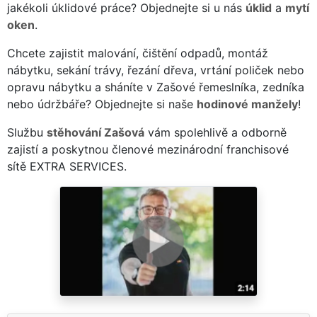
jakékoli úklidové práce? Objednejte si u nás
úklid
a
mytí
oken
.
Chcete zajistit malování, čištění odpadů, montáž
nábytku, sekání trávy, řezání dřeva, vrtání poliček nebo
opravu nábytku a sháníte v Zašové řemeslníka, zedníka
nebo údržbáře? Objednejte si naše
hodinové manžely
!
Službu
stěhování Zašová
vám spolehlivě a odborně
zajistí a poskytnou členové mezinárodní franchisové
sítě EXTRA SERVICES.