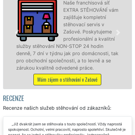
ová síť
Poskytujem
OVÁNÍ vám
stěhovací s
pletní
Zašové na 
vis v
úrovni se sp
kytujeme
stěhovací
a kvalitní
technikou. 
odin
služby zajišťujeme domácnostem i f
cnosti, tak
celém okresu Vsetín se zárukou kval
vně a se
franchisové sítě EXTRA STĚHOVÁNÍ.
.
Nabízíme stěhovací služby NON-ST
včetně víkendů a svátků bez příplatk
ové
Mám zájem o stěhovací služby v Zašo
RECENZE
Recenze našich služeb stěhování od zákazníků:
Již dvakrát jsem se stěhovala s touto společností. Vždy naprostá