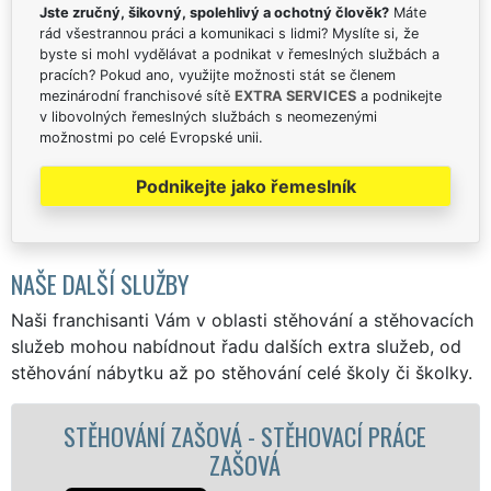
Jste zručný, šikovný, spolehlivý a ochotný člověk?
Máte
rád všestrannou práci a komunikaci s lidmi? Myslíte si, že
byste si mohl vydělávat a podnikat v řemeslných službách a
pracích? Pokud ano, využijte možnosti stát se členem
mezinárodní franchisové sítě
EXTRA SERVICES
a podnikejte
v libovolných řemeslných službách s neomezenými
možnostmi po celé Evropské unii.
Podnikejte jako řemeslník
NAŠE DALŠÍ SLUŽBY
Naši franchisanti Vám v oblasti stěhování a stěhovacích
služeb mohou nabídnout řadu dalších extra služeb, od
stěhování nábytku až po stěhování celé školy či školky.
ACÍ PRÁCE
STĚHOVACÍ SLUŽBA ZAŠOVÁ
STĚHOVACÍ FIRMA ZAŠOV