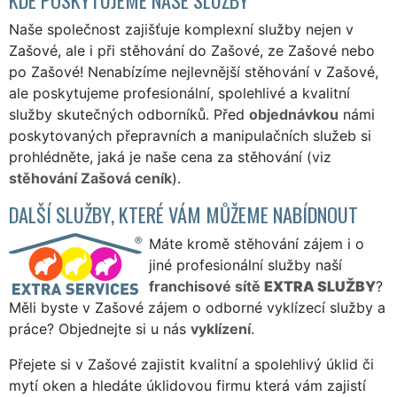
Naše společnost zajišťuje komplexní služby nejen v
Zašové, ale i při stěhování do Zašové, ze Zašové nebo
po Zašové! Nenabízíme nejlevnější stěhování v Zašové,
ale poskytujeme profesionální, spolehlivé a kvalitní
služby skutečných odborníků. Před
objednávkou
námi
poskytovaných přepravních a manipulačních služeb si
prohlédněte, jaká je naše cena za stěhování (viz
stěhování Zašová ceník
).
DALŠÍ SLUŽBY, KTERÉ VÁM MŮŽEME NABÍDNOUT
Máte kromě stěhování zájem i o
jiné profesionální služby naší
franchisové sítě
EXTRA SLUŽBY
?
Měli byste v Zašové zájem o odborné vyklízecí služby a
práce? Objednejte si u nás
vyklízení
.
Přejete si v Zašové zajistit kvalitní a spolehlivý úklid či
mytí oken a hledáte úklidovou firmu která vám zajistí