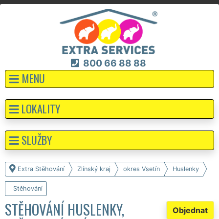
800 66 88 88
MENU
LOKALITY
SLUŽBY
Extra Stěhování
Zlínský kraj
okres Vsetín
Huslenky
Stěhování
STĚHOVÁNÍ HUSLENKY,
Objednat