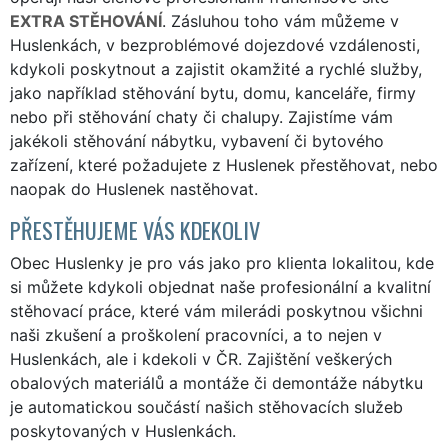
EXTRA STĚHOVÁNÍ
. Zásluhou toho vám můžeme v
Huslenkách, v bezproblémové dojezdové vzdálenosti,
kdykoli poskytnout a zajistit okamžité a rychlé služby,
jako například stěhování bytu, domu, kanceláře, firmy
nebo při stěhování chaty či chalupy. Zajistíme vám
jakékoli stěhování nábytku, vybavení či bytového
zařízení, které požadujete z Huslenek přestěhovat, nebo
naopak do Huslenek nastěhovat.
PŘESTĚHUJEME VÁS KDEKOLIV
Obec Huslenky je pro vás jako pro klienta lokalitou, kde
si můžete kdykoli objednat naše profesionální a kvalitní
stěhovací práce, které vám milerádi poskytnou všichni
naši zkušení a proškolení pracovníci, a to nejen v
Huslenkách, ale i kdekoli v ČR. Zajištění veškerých
obalových materiálů a montáže či demontáže nábytku
je automatickou součástí našich stěhovacích služeb
poskytovaných v Huslenkách.