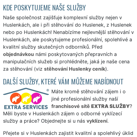
KDE POSKYTUJEME NAŠE SLUŽBY
Naše společnost zajišťuje komplexní služby nejen v
Huslenkách, ale i při stěhování do Huslenek, z Huslenek
nebo po Huslenkách! Nenabízíme nejlevnější stěhování v
Huslenkách, ale poskytujeme profesionální, spolehlivé a
kvalitní služby skutečných odborníků. Před
objednávkou
námi poskytovaných přepravních a
manipulačních služeb si prohlédněte, jaká je naše cena
za stěhování (viz
stěhování Huslenky ceník
).
DALŠÍ SLUŽBY, KTERÉ VÁM MŮŽEME NABÍDNOUT
Máte kromě stěhování zájem i o
jiné profesionální služby naší
franchisové sítě
EXTRA SLUŽBY
?
Měli byste v Huslenkách zájem o odborné vyklízecí
služby a práce? Objednejte si u nás
vyklízení
.
Přejete si v Huslenkách zajistit kvalitní a spolehlivý úklid