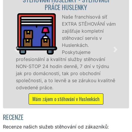
STĚHOVACÍ FIRMA HUSLENKY
Poskytujeme
vám
stěhovací služby v
Huslenkách na
špičkové úrovni se
speciální stěhovací
technikou. Tyto
služby zajišťujeme domácnostem i firmám v
celém okresu Vsetín se zárukou kvality
franchisové sítě EXTRA STĚHOVÁNÍ.
tně
Nabízíme stěhovací služby NON-STOP
včetně víkendů a svátků bez příplatků.
Mám zájem o stěhovací služby v Huslenkách
RECENZE
Recenze našich služeb stěhování od zákazníků: