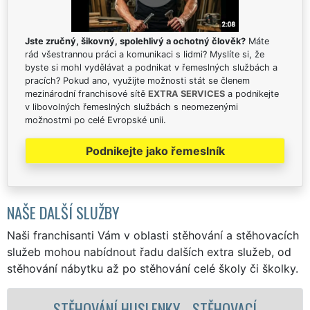
Jste zručný, šikovný, spolehlivý a ochotný člověk?
Máte
rád všestrannou práci a komunikaci s lidmi? Myslíte si, že
byste si mohl vydělávat a podnikat v řemeslných službách a
pracích? Pokud ano, využijte možnosti stát se členem
mezinárodní franchisové sítě
EXTRA SERVICES
a podnikejte
v libovolných řemeslných službách s neomezenými
možnostmi po celé Evropské unii.
Podnikejte jako řemeslník
NAŠE DALŠÍ SLUŽBY
Naši franchisanti Vám v oblasti stěhování a stěhovacích
služeb mohou nabídnout řadu dalších extra služeb, od
stěhování nábytku až po stěhování celé školy či školky.
Í
STĚHOVACÍ SLUŽBA HUSLENKY -