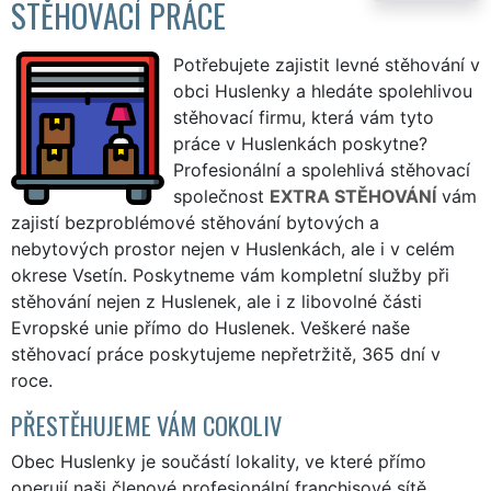
STĚHOVACÍ PRÁCE
Potřebujete zajistit levné stěhování v
obci Huslenky a hledáte spolehlivou
stěhovací firmu, která vám tyto
práce v Huslenkách poskytne?
Profesionální a spolehlivá stěhovací
společnost
EXTRA STĚHOVÁNÍ
vám
zajistí bezproblémové stěhování bytových a
nebytových prostor nejen v Huslenkách, ale i v celém
okrese Vsetín. Poskytneme vám kompletní služby při
stěhování nejen z Huslenek, ale i z libovolné části
Evropské unie přímo do Huslenek. Veškeré naše
stěhovací práce poskytujeme nepřetržitě, 365 dní v
roce.
PŘESTĚHUJEME VÁM COKOLIV
Obec Huslenky je součástí lokality, ve které přímo
operují naši členové profesionální franchisové sítě