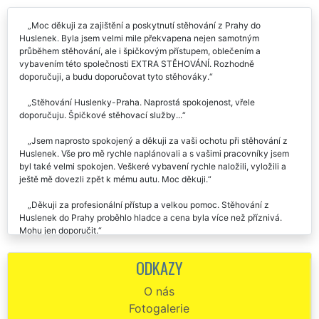
Moc děkuji za zajištění a poskytnutí stěhování z Prahy do
Huslenek. Byla jsem velmi mile překvapena nejen samotným
průběhem stěhování, ale i špičkovým přístupem, oblečením a
vybavením této společnosti EXTRA STĚHOVÁNÍ. Rozhodně
doporučuji, a budu doporučovat tyto stěhováky.
Stěhování Huslenky-Praha. Naprostá spokojenost, vřele
doporučuju. Špičkové stěhovací služby...
Jsem naprosto spokojený a děkuji za vaši ochotu při stěhování z
Huslenek. Vše pro mě rychle naplánovali a s vašimi pracovníky jsem
byl také velmi spokojen. Veškeré vybavení rychle naložili, vyložili a
ještě mě dovezli zpět k mému autu. Moc děkuji.
Děkuji za profesionální přístup a velkou pomoc. Stěhování z
Huslenek do Prahy proběhlo hladce a cena byla více než příznivá.
Mohu jen doporučit.
Již dvakrát jsem se stěhovala s touto společností. Vždy naprostá
ODKAZY
spokojenost. Ochotní, velmi pracovití, naprosto spolehliví. Skutečně je
poznat, že se jedná o stěhováky profesionály. Jednoznačně
O nás
doporučuju.
Fotogalerie