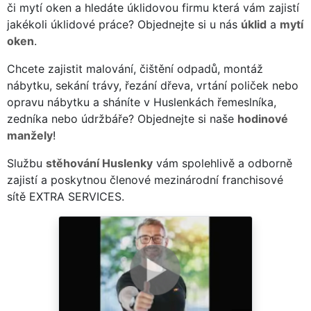
či mytí oken a hledáte úklidovou firmu která vám zajistí
jakékoli úklidové práce? Objednejte si u nás
úklid
a
mytí
oken
.
Chcete zajistit malování, čištění odpadů, montáž
nábytku, sekání trávy, řezání dřeva, vrtání poliček nebo
opravu nábytku a sháníte v Huslenkách řemeslníka,
zedníka nebo údržbáře? Objednejte si naše
hodinové
manžely
!
Službu
stěhování Huslenky
vám spolehlivě a odborně
zajistí a poskytnou členové mezinárodní franchisové
sítě EXTRA SERVICES.