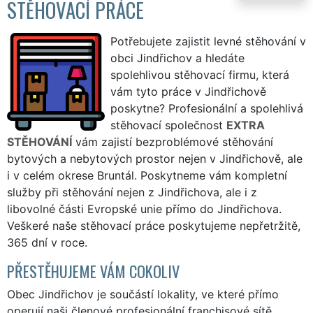
STĚHOVACÍ PRÁCE
Potřebujete zajistit levné stěhování v
obci Jindřichov a hledáte
spolehlivou stěhovací firmu, která
vám tyto práce v Jindřichově
poskytne? Profesionální a spolehlivá
stěhovací společnost
EXTRA
STĚHOVÁNÍ
vám zajistí bezproblémové stěhování
bytových a nebytových prostor nejen v Jindřichově, ale
i v celém okrese Bruntál. Poskytneme vám kompletní
služby při stěhování nejen z Jindřichova, ale i z
libovolné části Evropské unie přímo do Jindřichova.
Veškeré naše stěhovací práce poskytujeme nepřetržitě,
365 dní v roce.
PŘESTĚHUJEME VÁM COKOLIV
Obec Jindřichov je součástí lokality, ve které přímo
operují naši členové profesionální franchisové sítě