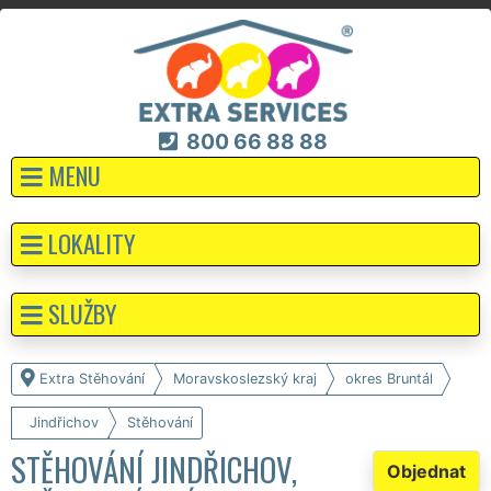
800 66 88 88
MENU
LOKALITY
SLUŽBY
Extra Stěhování
Moravskoslezský kraj
okres Bruntál
Jindřichov
Stěhování
STĚHOVÁNÍ JINDŘICHOV,
Objednat