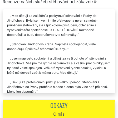
Recenze našich služeb stěhování od zákazníků:
Moc děkuji za zajištění a poskytnutí stěhování z Prahy do
Jindřichova. Byla jsem velmi mile překvapena nejen samotným
průběhem stěhování, ale i špičkovým přístupem, oblečením a
vybavením této společnosti EXTRA STĚHOVÁNÍ. Rozhodně
doporučuji, a budu doporučovat tyto stěhováky.
Stěhování Jindřichov-Praha. Naprostá spokojenost, vřele
doporučuju. Špičkové stěhovací služby...
Jsem naprosto spokojený a děkuji za vaši ochotu při stěhování z
Jindřichova. Vše pro mě rychle naplánovali a s vašimi pracovníky jsem
byl také velmi spokojen. Veškeré vybavení rychle naložili, vyložili a
ještě mě dovezli zpět k mému autu. Moc děkuji.
Děkuji za profesionální přístup a velkou pomoc. Stěhování z
Jindřichova do Prahy proběhlo hladce a cena byla více než příznivá.
Mohu jen doporučit.
EXTRA STĚHOVÁNÍ mohu doporučit! Byla jsem příjemně
ODKAZY
překvapena, jak byl celý team stěhováků super ochotný, milý a celé
stěhování v Jindřichově s nimi proběhlo bez problémů a velmi
O nás
profesionálně. Úvodní komunikace a plánování bylo také na jedničku,