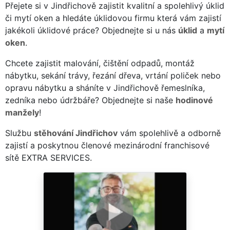
Přejete si v Jindřichově zajistit kvalitní a spolehlivý úklid
či mytí oken a hledáte úklidovou firmu která vám zajistí
jakékoli úklidové práce? Objednejte si u nás
úklid
a
mytí
oken
.
Chcete zajistit malování, čištění odpadů, montáž
nábytku, sekání trávy, řezání dřeva, vrtání poliček nebo
opravu nábytku a sháníte v Jindřichově řemeslníka,
zedníka nebo údržbáře? Objednejte si naše
hodinové
manžely
!
Službu
stěhování Jindřichov
vám spolehlivě a odborně
zajistí a poskytnou členové mezinárodní franchisové
sítě EXTRA SERVICES.