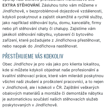
EXTRA STĚHOVÁNÍ
. Zásluhou toho vám můžeme v
Jindřichově, v bezproblémové dojezdové vzdálenosti,
kdykoli poskytnout a zajistit okamžité a rychlé služby,
jako například stěhování bytu, domu, kanceláře, firmy
nebo při stěhování chaty či chalupy. Zajistíme vám
jakékoli stěhování nábytku, vybavení či bytového
zařízení, které požadujete z Jindřichova přestěhovat,
nebo naopak do Jindřichova nastěhovat.
PŘESTĚHUJEME VÁS KDEKOLIV
Obec Jindřichov je pro vás jako pro klienta lokalitou,
kde si můžete kdykoli objednat naše profesionální a
kvalitní stěhovací práce, které vám milerádi poskytnou
všichni naši zkušení a proškolení pracovníci, a to nejen
v Jindřichově, ale i kdekoli v ČR. Zajištění veškerých
obalových materiálů a montáže či demontáže nábytku
je automatickou součástí našich stěhovacích služeb
poskytovaných v Jindřichově.