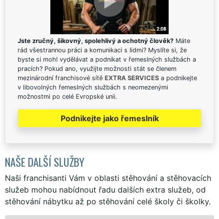
Jste zručný, šikovný, spolehlivý a ochotný člověk?
Máte
rád všestrannou práci a komunikaci s lidmi? Myslíte si, že
byste si mohl vydělávat a podnikat v řemeslných službách a
pracích? Pokud ano, využijte možnosti stát se členem
mezinárodní franchisové sítě
EXTRA SERVICES
a podnikejte
v libovolných řemeslných službách s neomezenými
možnostmi po celé Evropské unii.
Podnikejte jako řemeslník
NAŠE DALŠÍ SLUŽBY
Naši franchisanti Vám v oblasti stěhování a stěhovacích
služeb mohou nabídnout řadu dalších extra služeb, od
stěhování nábytku až po stěhování celé školy či školky.