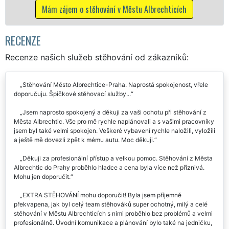
služby NON-STOP včetně víkendů a svátků
bez příplatků.
Mám zájem o stěhovací služby v Městu
Albrechticích
RECENZE
Recenze našich služeb stěhování od zákazníků:
Stěhování Město Albrechtice-Praha. Naprostá spokojenost, vřele
doporučuju. Špičkové stěhovací služby...
Jsem naprosto spokojený a děkuji za vaši ochotu při stěhování z
Města Albrechtic. Vše pro mě rychle naplánovali a s vašimi pracovníky
jsem byl také velmi spokojen. Veškeré vybavení rychle naložili, vyložili
a ještě mě dovezli zpět k mému autu. Moc děkuji.
Děkuji za profesionální přístup a velkou pomoc. Stěhování z Města
Albrechtic do Prahy proběhlo hladce a cena byla více než příznivá.
Mohu jen doporučit.