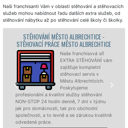
Naši franchisanti Vám v oblasti stěhování a stěhovacích
služeb mohou nabídnout řadu dalších extra služeb, od
stěhování nábytku až po stěhování celé školy či školky.
STĚHOVACÍ SLUŽBA MĚSTO
ALBRECHTICE - STĚHOVACÍ FIRMA
MĚSTO ALBRECHTICE
Poskytujeme
stěhovací služby v
Městu Albrechticích
na špičkové úrovni
se speciální
stěhovací
technikou. Tyto služby zajišťujeme
domácnostem i firmám v celém okresu
Bruntál se zárukou kvality franchisové sítě
EXTRA STĚHOVÁNÍ. Nabízíme stěhovací