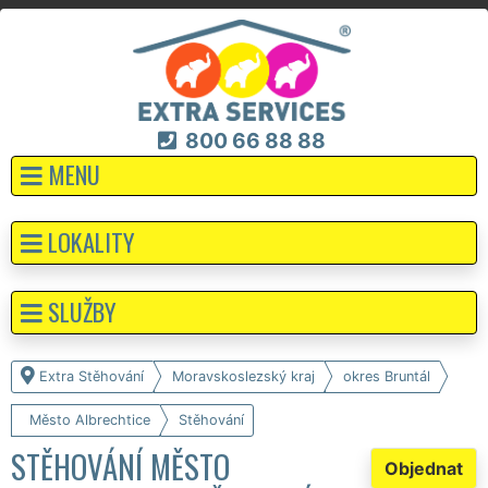
800 66 88 88
MENU
LOKALITY
SLUŽBY
Extra Stěhování
Moravskoslezský kraj
okres Bruntál
Město Albrechtice
Stěhování
STĚHOVÁNÍ MĚSTO
Objednat