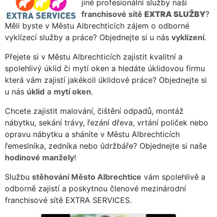
jiné profesionální služby naší
franchisové sítě
EXTRA SLUŽBY
?
Měli byste v Městu Albrechticích zájem o odborné
vyklízecí služby a práce? Objednejte si u nás
vyklízení
.
Přejete si v Městu Albrechticích zajistit kvalitní a
spolehlivý úklid či mytí oken a hledáte úklidovou firmu
která vám zajistí jakékoli úklidové práce? Objednejte si
u nás
úklid
a
mytí oken
.
Chcete zajistit malování, čištění odpadů, montáž
nábytku, sekání trávy, řezání dřeva, vrtání poliček nebo
opravu nábytku a sháníte v Městu Albrechticích
řemeslníka, zedníka nebo údržbáře? Objednejte si naše
hodinové manžely
!
Službu
stěhování Město Albrechtice
vám spolehlivě a
odborně zajistí a poskytnou členové mezinárodní
franchisové sítě EXTRA SERVICES.