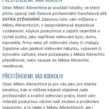
Obec Město Albrechtice je součástí lokality, ve které
přímo operují naši členové profesionální franchisové sítě
EXTRA STĚHOVÁNÍ
. Zásluhou toho vám můžeme v
Městu Albrechticích, v bezproblémové dojezdové
vzdálenosti, kdykoli poskytnout a zajistit okamžité a
rychlé služby, jako například stěhování bytu, domu,
kanceláře, firmy nebo při stěhování chaty či chalupy.
Zajistíme vám jakékoli stěhování nábytku, vybavení či
bytového zařízení, které požadujete z Města Albrechtic
přestěhovat, nebo naopak do Města Albrechtic
nastěhovat.
PŘESTĚHUJEME VÁS KDEKOLIV
Obec Město Albrechtice je pro vás jako pro klienta
lokalitou, kde si můžete kdykoli objednat naše
profesionální a kvalitní stěhovací práce, které vám
milerádi poskytnou všichni naši zkušení a proškolení
pracovníci, a to nejen v Městu Albrechticích, ale i