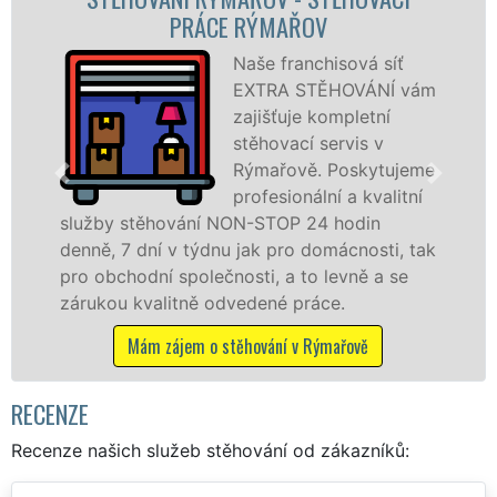
STĚHOVACÍ FIRMA RÝMAŘ
ová síť
Poskytujem
OVÁNÍ vám
stěhovací s
pletní
Rýmařově n
vis v
špičkové úr
oskytujeme
speciální st
a kvalitní
technikou. 
odin
služby zajišťujeme domácnostem i f
cnosti, tak
celém okresu Bruntál se zárukou kva
vně a se
franchisové sítě EXTRA STĚHOVÁNÍ.
.
Nabízíme stěhovací služby NON-ST
včetně víkendů a svátků bez příplatk
řově
Mám zájem o stěhovací služby v Rýma
RECENZE
Recenze našich služeb stěhování od zákazníků: