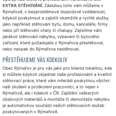
EXTRA STĚHOVÁNÍ
. Zásluhou toho vám můžeme v
Rýmařově, v bezproblémové dojezdové vzdálenosti,
kdykoli poskytnout a zajistit okamžité a rychlé služby,
jako například stěhování bytu, domu, kanceláře, firmy
nebo při stěhování chaty či chalupy. Zajistíme vám
jakékoli stěhování nábytku, vybavení či bytového
zařízení, které požadujete z Rýmařova přestěhovat,
nebo naopak do Rýmařova nastěhovat.
PŘESTĚHUJEME VÁS KDEKOLIV
Obec Rýmařov je pro vás jako pro klienta lokalitou, kde
si můžete kdykoli objednat naše profesionální a kvalitní
stěhovací práce, které vám milerádi poskytnou všichni
naši zkušení a proškolení pracovníci, a to nejen v
Rýmařově, ale i kdekoli v ČR. Zajištění veškerých
obalových materiálů a montáže či demontáže nábytku
je automatickou součástí našich stěhovacích služeb
poskytovaných v Rýmařově.