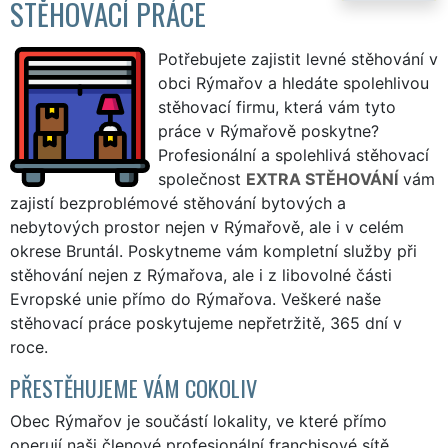
STĚHOVACÍ PRÁCE
Potřebujete zajistit levné stěhování v
obci Rýmařov a hledáte spolehlivou
stěhovací firmu, která vám tyto
práce v Rýmařově poskytne?
Profesionální a spolehlivá stěhovací
společnost
EXTRA STĚHOVÁNÍ
vám
zajistí bezproblémové stěhování bytových a
nebytových prostor nejen v Rýmařově, ale i v celém
okrese Bruntál. Poskytneme vám kompletní služby při
stěhování nejen z Rýmařova, ale i z libovolné části
Evropské unie přímo do Rýmařova. Veškeré naše
stěhovací práce poskytujeme nepřetržitě, 365 dní v
roce.
PŘESTĚHUJEME VÁM COKOLIV
Obec Rýmařov je součástí lokality, ve které přímo
operují naši členové profesionální franchisové sítě