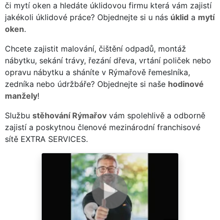
či mytí oken a hledáte úklidovou firmu která vám zajistí
jakékoli úklidové práce? Objednejte si u nás
úklid
a
mytí
oken
.
Chcete zajistit malování, čištění odpadů, montáž
nábytku, sekání trávy, řezání dřeva, vrtání poliček nebo
opravu nábytku a sháníte v Rýmařově řemeslníka,
zedníka nebo údržbáře? Objednejte si naše
hodinové
manžely
!
Službu
stěhování Rýmařov
vám spolehlivě a odborně
zajistí a poskytnou členové mezinárodní franchisové
sítě EXTRA SERVICES.