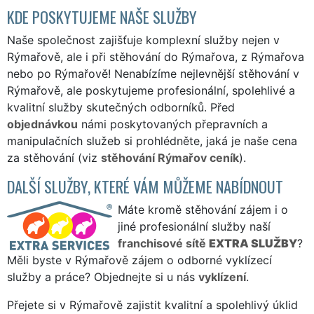
KDE POSKYTUJEME NAŠE SLUŽBY
Naše společnost zajišťuje komplexní služby nejen v
Rýmařově, ale i při stěhování do Rýmařova, z Rýmařova
nebo po Rýmařově! Nenabízíme nejlevnější stěhování v
Rýmařově, ale poskytujeme profesionální, spolehlivé a
kvalitní služby skutečných odborníků. Před
objednávkou
námi poskytovaných přepravních a
manipulačních služeb si prohlédněte, jaká je naše cena
za stěhování (viz
stěhování Rýmařov ceník
).
DALŠÍ SLUŽBY, KTERÉ VÁM MŮŽEME NABÍDNOUT
Máte kromě stěhování zájem i o
jiné profesionální služby naší
franchisové sítě
EXTRA SLUŽBY
?
Měli byste v Rýmařově zájem o odborné vyklízecí
služby a práce? Objednejte si u nás
vyklízení
.
Přejete si v Rýmařově zajistit kvalitní a spolehlivý úklid