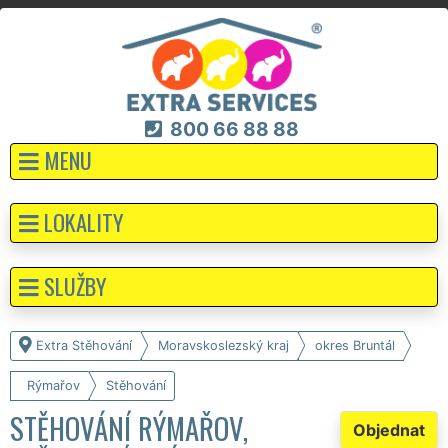
800 66 88 88
MENU
LOKALITY
SLUŽBY
Extra Stěhování
Moravskoslezský kraj
okres Bruntál
Rýmařov
Stěhování
STĚHOVÁNÍ RÝMAŘOV,
Objednat