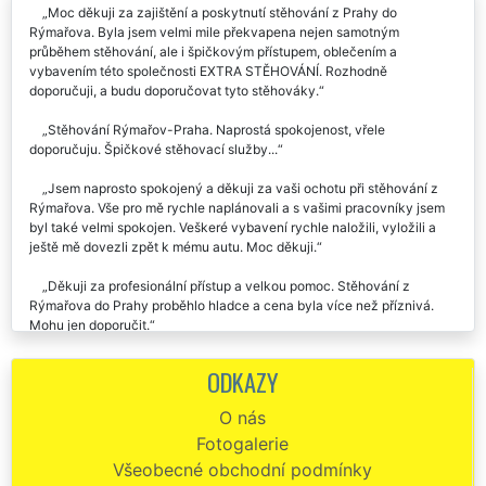
Moc děkuji za zajištění a poskytnutí stěhování z Prahy do
Rýmařova. Byla jsem velmi mile překvapena nejen samotným
průběhem stěhování, ale i špičkovým přístupem, oblečením a
vybavením této společnosti EXTRA STĚHOVÁNÍ. Rozhodně
doporučuji, a budu doporučovat tyto stěhováky.
Stěhování Rýmařov-Praha. Naprostá spokojenost, vřele
doporučuju. Špičkové stěhovací služby...
Jsem naprosto spokojený a děkuji za vaši ochotu při stěhování z
Rýmařova. Vše pro mě rychle naplánovali a s vašimi pracovníky jsem
byl také velmi spokojen. Veškeré vybavení rychle naložili, vyložili a
ještě mě dovezli zpět k mému autu. Moc děkuji.
Děkuji za profesionální přístup a velkou pomoc. Stěhování z
Rýmařova do Prahy proběhlo hladce a cena byla více než příznivá.
Mohu jen doporučit.
Již dvakrát jsem se stěhovala s touto společností. Vždy naprostá
ODKAZY
spokojenost. Ochotní, velmi pracovití, naprosto spolehliví. Skutečně je
poznat, že se jedná o stěhováky profesionály. Jednoznačně
O nás
doporučuju.
Fotogalerie