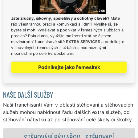
Jste zručný, šikovný, spolehlivý a ochotný člověk?
Máte
rád všestrannou práci a komunikaci s lidmi? Myslíte si, že
byste si mohl vydělávat a podnikat v řemeslných službách a
pracích? Pokud ano, využijte možnosti stát se členem
mezinárodní franchisové sítě
EXTRA SERVICES
a podnikejte
v libovolných řemeslných službách s neomezenými
možnostmi po celé Evropské unii.
Podnikejte jako řemeslník
NAŠE DALŠÍ SLUŽBY
Naši franchisanti Vám v oblasti stěhování a stěhovacích
služeb mohou nabídnout řadu dalších extra služeb, od
stěhování nábytku až po stěhování celé školy či školky.
HOVACÍ
STĚHOVACÍ SLUŽBA RÝMAŘO