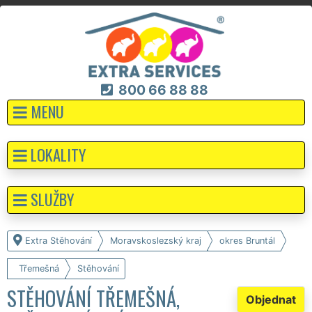
800 66 88 88
MENU
LOKALITY
SLUŽBY
Extra Stěhování
Moravskoslezský kraj
okres Bruntál
Třemešná
Stěhování
STĚHOVÁNÍ TŘEMEŠNÁ,
Objednat