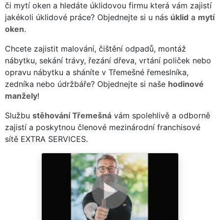
či mytí oken a hledáte úklidovou firmu která vám zajistí
jakékoli úklidové práce? Objednejte si u nás
úklid
a
mytí
oken
.
Chcete zajistit malování, čištění odpadů, montáž
nábytku, sekání trávy, řezání dřeva, vrtání poliček nebo
opravu nábytku a sháníte v Třemešné řemeslníka,
zedníka nebo údržbáře? Objednejte si naše
hodinové
manžely
!
Službu
stěhování Třemešná
vám spolehlivě a odborně
zajistí a poskytnou členové mezinárodní franchisové
sítě EXTRA SERVICES.