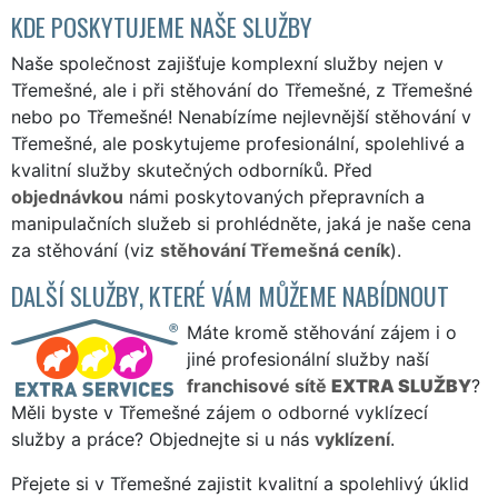
KDE POSKYTUJEME NAŠE SLUŽBY
Naše společnost zajišťuje komplexní služby nejen v
Třemešné, ale i při stěhování do Třemešné, z Třemešné
nebo po Třemešné! Nenabízíme nejlevnější stěhování v
Třemešné, ale poskytujeme profesionální, spolehlivé a
kvalitní služby skutečných odborníků. Před
objednávkou
námi poskytovaných přepravních a
manipulačních služeb si prohlédněte, jaká je naše cena
za stěhování (viz
stěhování Třemešná ceník
).
DALŠÍ SLUŽBY, KTERÉ VÁM MŮŽEME NABÍDNOUT
Máte kromě stěhování zájem i o
jiné profesionální služby naší
franchisové sítě
EXTRA SLUŽBY
?
Měli byste v Třemešné zájem o odborné vyklízecí
služby a práce? Objednejte si u nás
vyklízení
.
Přejete si v Třemešné zajistit kvalitní a spolehlivý úklid