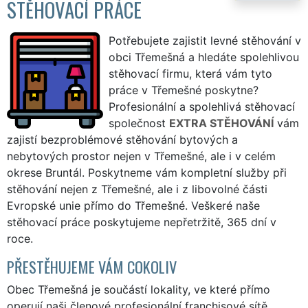
STĚHOVACÍ PRÁCE
Potřebujete zajistit levné stěhování v
obci Třemešná a hledáte spolehlivou
stěhovací firmu, která vám tyto
práce v Třemešné poskytne?
Profesionální a spolehlivá stěhovací
společnost
EXTRA STĚHOVÁNÍ
vám
zajistí bezproblémové stěhování bytových a
nebytových prostor nejen v Třemešné, ale i v celém
okrese Bruntál. Poskytneme vám kompletní služby při
stěhování nejen z Třemešné, ale i z libovolné části
Evropské unie přímo do Třemešné. Veškeré naše
stěhovací práce poskytujeme nepřetržitě, 365 dní v
roce.
PŘESTĚHUJEME VÁM COKOLIV
Obec Třemešná je součástí lokality, ve které přímo
operují naši členové profesionální franchisové sítě