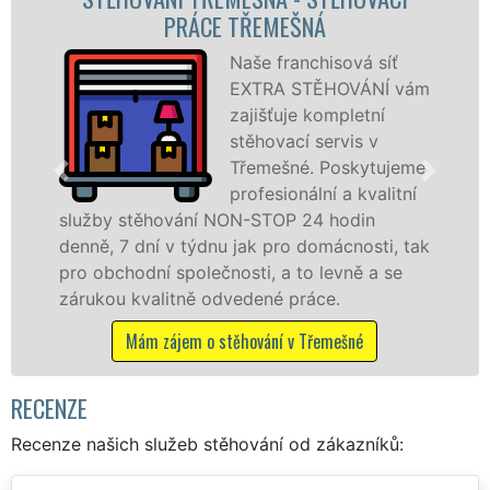
STĚHOVACÍ FIRMA TŘEMEŠ
ová síť
Poskytujem
OVÁNÍ vám
stěhovací s
pletní
Třemešné n
vis v
špičkové úr
oskytujeme
speciální st
a kvalitní
technikou. 
odin
služby zajišťujeme domácnostem i f
cnosti, tak
celém okresu Bruntál se zárukou kva
vně a se
franchisové sítě EXTRA STĚHOVÁNÍ.
.
Nabízíme stěhovací služby NON-ST
včetně víkendů a svátků bez příplatk
ešné
Mám zájem o stěhovací služby v Třem
RECENZE
Recenze našich služeb stěhování od zákazníků: