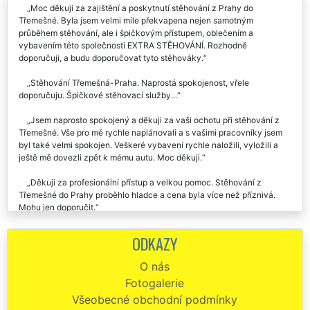
Moc děkuji za zajištění a poskytnutí stěhování z Prahy do
Třemešné. Byla jsem velmi mile překvapena nejen samotným
průběhem stěhování, ale i špičkovým přístupem, oblečením a
vybavením této společnosti EXTRA STĚHOVÁNÍ. Rozhodně
doporučuji, a budu doporučovat tyto stěhováky.
Stěhování Třemešná-Praha. Naprostá spokojenost, vřele
doporučuju. Špičkové stěhovací služby...
Jsem naprosto spokojený a děkuji za vaši ochotu při stěhování z
Třemešné. Vše pro mě rychle naplánovali a s vašimi pracovníky jsem
byl také velmi spokojen. Veškeré vybavení rychle naložili, vyložili a
ještě mě dovezli zpět k mému autu. Moc děkuji.
Děkuji za profesionální přístup a velkou pomoc. Stěhování z
Třemešné do Prahy proběhlo hladce a cena byla více než příznivá.
Mohu jen doporučit.
EXTRA STĚHOVÁNÍ mohu doporučit! Byla jsem příjemně
ODKAZY
překvapena, jak byl celý team stěhováků super ochotný, milý a celé
stěhování v Třemešné s nimi proběhlo bez problémů a velmi
O nás
profesionálně. Úvodní komunikace a plánování bylo také na jedničku,
Fotogalerie
všichni byli ochotní a nápomocní.