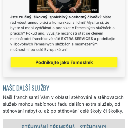
Jste zručný, šikovný, spolehlivý a ochotný člověk?
Máte
rád všestrannou práci a komunikaci s lidmi? Myslíte si, že
byste si mohl vydělávat a podnikat v řemeslných službách a
pracích? Pokud ano, využijte možnosti stát se členem
mezinárodní franchisové sítě
EXTRA SERVICES
a podnikejte
v libovolných řemeslných službách s neomezenými
možnostmi po celé Evropské unii.
Podnikejte jako řemeslník
NAŠE DALŠÍ SLUŽBY
Naši franchisanti Vám v oblasti stěhování a stěhovacích
služeb mohou nabídnout řadu dalších extra služeb, od
stěhování nábytku až po stěhování celé školy či školky.
ĚHOVACÍ
STĚHOVACÍ SLUŽBA TŘEMEŠN