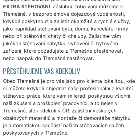
EXTRA STĚHOVÁNÍ
. Zásluhou toho vám můžeme v
Třemešné, v bezproblémové dojezdové vzdálenosti,
kdykoli poskytnout a zajistit okamžité a rychlé služby,
jako například stěhování bytu, domu, kanceláře, firmy
nebo při stěhování chaty či chalupy. Zajistíme vám
jakékoli stěhování nábytku, vybavení či bytového
zařízení, které požadujete z Třemešné přestěhovat,
nebo naopak do Třemešné nastěhovat.
PŘESTĚHUJEME VÁS KDEKOLIV
Obec Třemešná je pro vás jako pro klienta lokalitou, kde
si můžete kdykoli objednat naše profesionální a kvalitní
stěhovací práce, které vám milerádi poskytnou všichni
naši zkušení a proškolení pracovníci, a to nejen v
Třemešné, ale i kdekoli v ČR. Zajištění veškerých
obalových materiálů a montáže či demontáže nábytku
je automatickou součástí našich stěhovacích služeb
poskytovaných v Třemešné.