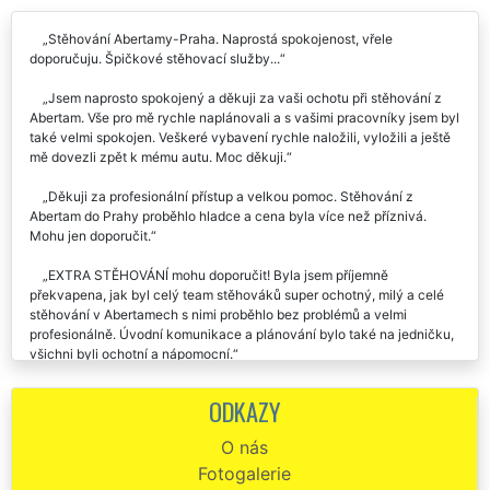
Stěhování Abertamy-Praha. Naprostá spokojenost, vřele
doporučuju. Špičkové stěhovací služby...
Jsem naprosto spokojený a děkuji za vaši ochotu při stěhování z
Abertam. Vše pro mě rychle naplánovali a s vašimi pracovníky jsem byl
také velmi spokojen. Veškeré vybavení rychle naložili, vyložili a ještě
mě dovezli zpět k mému autu. Moc děkuji.
Děkuji za profesionální přístup a velkou pomoc. Stěhování z
Abertam do Prahy proběhlo hladce a cena byla více než příznivá.
Mohu jen doporučit.
EXTRA STĚHOVÁNÍ mohu doporučit! Byla jsem příjemně
překvapena, jak byl celý team stěhováků super ochotný, milý a celé
stěhování v Abertamech s nimi proběhlo bez problémů a velmi
profesionálně. Úvodní komunikace a plánování bylo také na jedničku,
všichni byli ochotní a nápomocní.
Moc děkuji za zajištění a poskytnutí stěhování z Prahy do Abertam.
ODKAZY
Byla jsem velmi mile překvapena nejen samotným průběhem
stěhování, ale i špičkovým přístupem, oblečením a vybavením této
O nás
společnosti EXTRA STĚHOVÁNÍ. Rozhodně doporučuji, a budu
Fotogalerie
doporučovat tyto stěhováky.