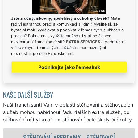
Jste zručný, šikovný, spolehlivý a ochotný člověk?
Máte
rád všestrannou práci a komunikaci s lidmi? Myslíte si, že
byste si mohl vydělávat a podnikat v řemeslných službách a
pracích? Pokud ano, využijte možnosti stát se členem
mezinárodní franchisové sítě
EXTRA SERVICES
a podnikejte
v libovolných řemeslných službách s neomezenými
možnostmi po celé Evropské unii.
Podnikejte jako řemeslník
NAŠE DALŠÍ SLUŽBY
Naši franchisanti Vám v oblasti stěhování a stěhovacích
služeb mohou nabídnout řadu dalších extra služeb, od
stěhování nábytku až po stěhování celé školy či školky.
AMY - STĚHOVACÍ
STĚHOVACÍ SLUŽBA