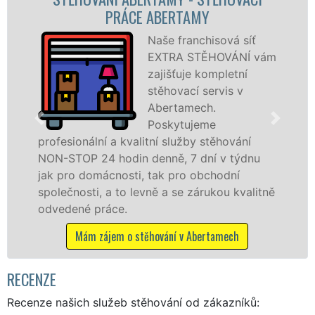
BERTAMY
STĚHOVACÍ FIRMA
e franchisová síť
P
TRA STĚHOVÁNÍ vám
s
išťuje kompletní
A
hovací servis v
š
ertamech.
s
skytujeme
t
 služby stěhování
služby zajišťujeme domác
ně, 7 dní v týdnu
celém okresu Karlovy Vary
k pro obchodní
kvality franchisové sítě 
a se zárukou kvalitně
Nabízíme stěhovací služ
včetně víkendů a svátků be
ání v Abertamech
Mám zájem o stěhovací slu
RECENZE
Recenze našich služeb stěhování od zákazníků: