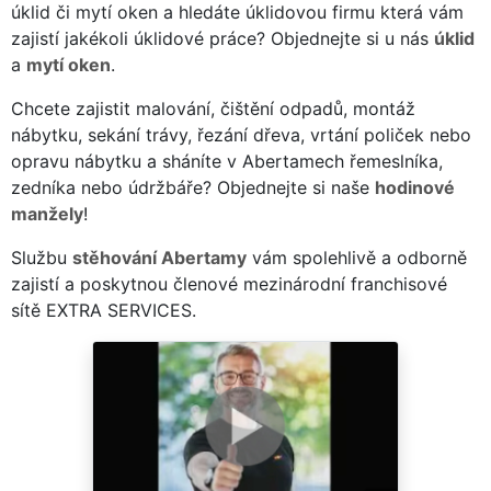
úklid či mytí oken a hledáte úklidovou firmu která vám
zajistí jakékoli úklidové práce? Objednejte si u nás
úklid
a
mytí oken
.
Chcete zajistit malování, čištění odpadů, montáž
nábytku, sekání trávy, řezání dřeva, vrtání poliček nebo
opravu nábytku a sháníte v Abertamech řemeslníka,
zedníka nebo údržbáře? Objednejte si naše
hodinové
manžely
!
Službu
stěhování Abertamy
vám spolehlivě a odborně
zajistí a poskytnou členové mezinárodní franchisové
sítě EXTRA SERVICES.