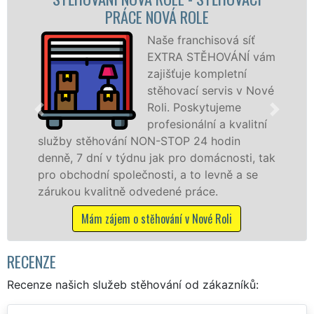
STĚHOVACÍ FIRMA NOVÁ ROLE
á síť
Poskytujeme
ÁNÍ vám
stěhovací slu
etní
Nové Roli na
is v Nové
špičkové úrov
eme
speciální stěh
kvalitní
technikou. Ty
in
služby zajišťujeme domácnostem i fir
osti, tak
celém okresu Karlovy Vary se zárukou
ě a se
kvality franchisové sítě EXTRA STĚHO
Nabízíme stěhovací služby NON-STOP
včetně víkendů a svátků bez příplatků.
i
Mám zájem o stěhovací služby v Nové Rol
RECENZE
Recenze našich služeb stěhování od zákazníků: