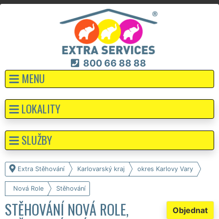
800 66 88 88
MENU
LOKALITY
SLUŽBY
Extra Stěhování
Karlovarský kraj
okres Karlovy Vary
Nová Role
Stěhování
STĚHOVÁNÍ NOVÁ ROLE,
Objednat