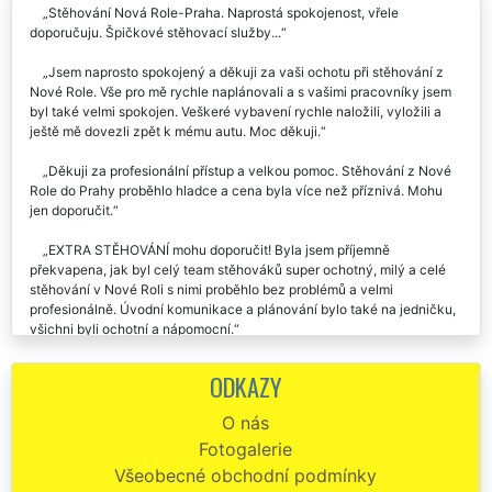
Stěhování Nová Role-Praha. Naprostá spokojenost, vřele
doporučuju. Špičkové stěhovací služby...
Jsem naprosto spokojený a děkuji za vaši ochotu při stěhování z
Nové Role. Vše pro mě rychle naplánovali a s vašimi pracovníky jsem
byl také velmi spokojen. Veškeré vybavení rychle naložili, vyložili a
ještě mě dovezli zpět k mému autu. Moc děkuji.
Děkuji za profesionální přístup a velkou pomoc. Stěhování z Nové
Role do Prahy proběhlo hladce a cena byla více než příznivá. Mohu
jen doporučit.
EXTRA STĚHOVÁNÍ mohu doporučit! Byla jsem příjemně
překvapena, jak byl celý team stěhováků super ochotný, milý a celé
stěhování v Nové Roli s nimi proběhlo bez problémů a velmi
profesionálně. Úvodní komunikace a plánování bylo také na jedničku,
všichni byli ochotní a nápomocní.
Děkuji mockrát za skvělý přístup a odvedenou práci při stěhování v
ODKAZY
Nové Roli. Na všem jsme se předem domluvili a den stěhování již
probíhal velice rychle. Pracovníci vše pečlivě balili do folie a s
O nás
nábytkem manipulovali opravdu opatrně, takže nikde žádné
Fotogalerie
škrábance. Vše tedy bylo odstěhováno bez problémů, pánové jsou