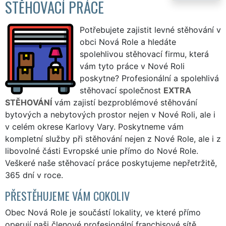
STĚHOVACÍ PRÁCE
Potřebujete zajistit levné stěhování v
obci Nová Role a hledáte
spolehlivou stěhovací firmu, která
vám tyto práce v Nové Roli
poskytne? Profesionální a spolehlivá
stěhovací společnost
EXTRA
STĚHOVÁNÍ
vám zajistí bezproblémové stěhování
bytových a nebytových prostor nejen v Nové Roli, ale i
v celém okrese Karlovy Vary. Poskytneme vám
kompletní služby při stěhování nejen z Nové Role, ale i z
libovolné části Evropské unie přímo do Nové Role.
Veškeré naše stěhovací práce poskytujeme nepřetržitě,
365 dní v roce.
PŘESTĚHUJEME VÁM COKOLIV
Obec Nová Role je součástí lokality, ve které přímo
operují naši členové profesionální franchisové sítě