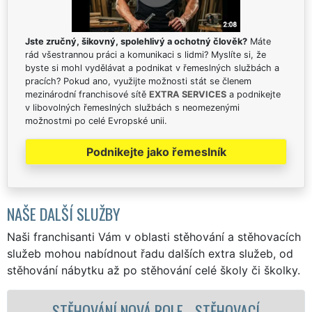
Jste zručný, šikovný, spolehlivý a ochotný člověk?
Máte
rád všestrannou práci a komunikaci s lidmi? Myslíte si, že
byste si mohl vydělávat a podnikat v řemeslných službách a
pracích? Pokud ano, využijte možnosti stát se členem
mezinárodní franchisové sítě
EXTRA SERVICES
a podnikejte
v libovolných řemeslných službách s neomezenými
možnostmi po celé Evropské unii.
Podnikejte jako řemeslník
NAŠE DALŠÍ SLUŽBY
Naši franchisanti Vám v oblasti stěhování a stěhovacích
služeb mohou nabídnout řadu dalších extra služeb, od
stěhování nábytku až po stěhování celé školy či školky.
OVACÍ
STĚHOVACÍ SLUŽBA NOVÁ ROLE 