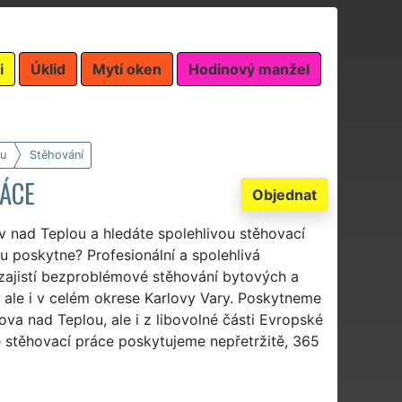
i
Úklid
Mytí oken
Hodinový manžel
u
Stěhování
RÁCE
Objednat
ov nad Teplou a hledáte spolehlivou stěhovací
u poskytne? Profesionální a spolehlivá
ajistí bezproblémové stěhování bytových a
 ale i v celém okrese Karlovy Vary. Poskytneme
va nad Teplou, ale i z libovolné části Evropské
 stěhovací práce poskytujeme nepřetržitě, 365