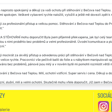
naprosto spokojený a děkuji za vaši ochotu při stěhování z Bečova nad Teplou. 
mi spokojen. Veškeré vybavení rychle naložili, vyložili a ještě mě dovezli zpět 
i za profesionální přístup a velkou pomoc. Stěhování z Bečova nad Teplou do Pr
t.
A STĚHOVÁNÍ mohu doporučit! Byla jsem příjemně překvapena, jak byl celý team
ou s nimi proběhlo bez problémů a velmi profesionálně. Úvodní komunikace a plán
ní.
i mockrát za skvělý přístup a odvedenou práci při stěhování v Bečově nad Teplo
 velice rychle. Pracovníci vše pečlivě balili do folie a s nábytkem manipulovali
áno bez problémů, pánové jsou milý a v novém bytě mi pomohli rozmístit větší ná
vání z Bečova nad Teplou. Milí, ochotní vstřícní. Super servis i cena. Děkuji a do
zní, slušní, milí a velmi ochotní. Skutečně mohu vřele doporučit. Již jsem v Beč
sti EXTRA STĚHOVÁNÍ. Jejich přístup k práci předčil moje očekávání. Ještě jed
ZY
SOCIÁL
vání Bečov nad Teplou -Prešov. Velká spokojenost se stěhováním i cenou. Děkuj
át po sobě jsem využil stěhovacích prací této společnosti. Skvělý přístup k prá
lerie
 Určitě doporučuju.