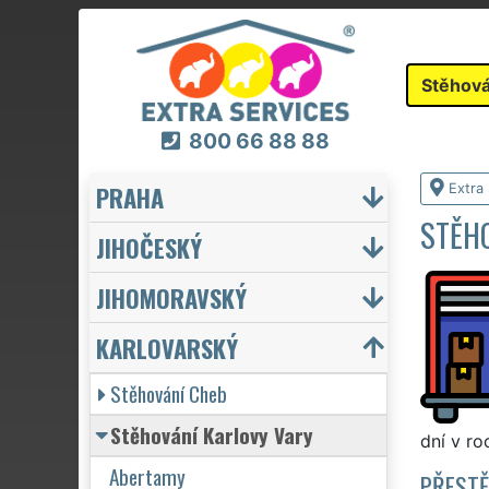
Stěhová
800 66 88 88
PRAHA
Extra
STĚH
JIHOČESKÝ
JIHOMORAVSKÝ
KARLOVARSKÝ
Stěhování Cheb
Stěhování Karlovy Vary
dní v ro
Abertamy
PŘESTĚ