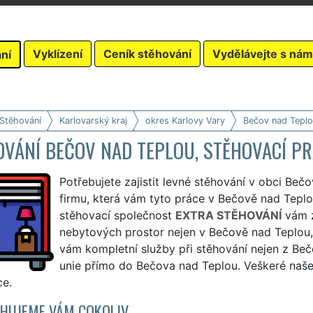
Vyklízení
Ceník stěhování
Vydělávejte s nám
ní
 Stěhování
Karlovarský kraj
okres Karlovy Vary
Bečov nad Teplo
OVÁNÍ BEČOV NAD TEPLOU, STĚHOVACÍ P
Potřebujete zajistit levné stěhování v obci Beč
firmu, která vám tyto práce v Bečově nad Teplo
stěhovací společnost
EXTRA STĚHOVÁNÍ
vám z
nebytových prostor nejen v Bečově nad Teplou,
vám kompletní služby při stěhování nejen z Bečo
unie přímo do Bečova nad Teplou. Veškeré naše
ce.
HUJEME VÁM COKOLIV