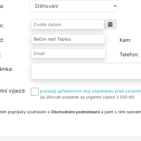
a
m
d
Kam
Telefon
ámka
tní výjezd
požaduji upřednostnit moji objednávku před ostatním
(je účtován poplatek za urgentní výjezd 2 500 Kč)
ním poptávky souhlasím s
Obchodními podmínkami
a jsem s nimi seznám