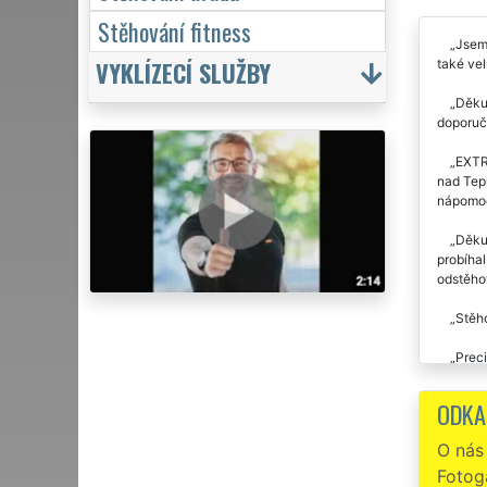
Stěhování fitness
Jsem 
VYKLÍZECÍ SLUŽBY
také vel
Děkuj
doporuči
EXTR
nad Tepl
nápomoc
Děkuj
probíhal
odstěhov
Stěho
Preci
společno
ODKA
Stěho
O nás
Třikr
Fotoga
klienty.