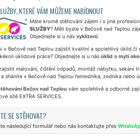
SLUŽBY, KTERÉ VÁM MŮŽEME NABÍDNOUT
Máte kromě stěhování zájem i o jiné profesion
SLUŽBY
? Měli byste v Bečově nad Teplou záj
Objednejte si u nás
vyklízení
.
si v Bečově nad Teplou zajistit kvalitní a spolehlivý úklid 
jakékoli úklidové práce? Objednejte si u nás
úklid
a
mytí oke
ajistit malování, čištění odpadů, montáž nábytku, sekání tr
 a sháníte v Bečově nad Teplou řemeslníka, zedníka nebo ú
stěhování Bečov nad Teplou
vám spolehlivě a odborně zaji
sové sítě EXTRA SERVICES.
TE SE STĚHOVAT?
te následující formulář nebo nás kontaktujte přes
WhatsA