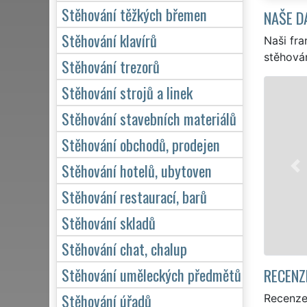
Stěhování těžkých břemen
NAŠE D
Stěhování klavírů
Naši fra
stěhován
Stěhování trezorů
Stěhování strojů a linek
STĚHOVÁNÍ BEČOV NAD TEPL
Stěhování stavebních materiálů
Naše franchisová
stěhovací servis
Stěhování obchodů, prodejen
kvalitní služby 
Stěhování hotelů, ubytoven
pro domácnosti, t
kvalitně odveden
Stěhování restaurací, barů
Stěhování skladů
Mám zájem o
Stěhování chat, chalup
Stěhování uměleckých předmětů
RECENZ
Stěhování úřadů
Recenze