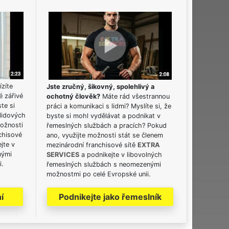
ízíte
Jste zručný, šikovný, spolehlivý a
é zářivé
ochotný člověk?
Máte rád všestrannou
ste si
práci a komunikaci s lidmi? Myslíte si, že
lidových
byste si mohl vydělávat a podnikat v
možnosti
řemeslných službách a pracích? Pokud
chisové
ano, využijte možnosti stát se členem
jte v
mezinárodní franchisové sítě
EXTRA
nými
SERVICES
a podnikejte v libovolných
i.
řemeslných službách s neomezenými
možnostmi po celé Evropské unii.
í
Podnikejte jako řemeslník