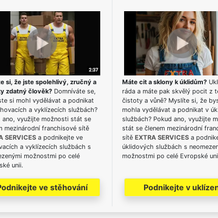
e si, že jste spolehlivý, zručný a
Máte cit a sklony k úklidům?
Ukl
ky zdatný člověk?
Domníváte se,
ráda a máte pak skvělý pocit z t
te si mohl vydělávat a podnikat
čistoty a vůně? Myslíte si, že by
hovacích a vyklízecích službách?
mohla vydělávat a podnikat v úk
ano, využijte možnosti stát se
službách? Pokud ano, využijte 
m mezinárodní franchisové sítě
stát se členem mezinárodní fran
A SERVICES
a podnikejte ve
sítě
EXTRA SERVICES
a podnike
acích a vyklízecích službách s
úklidových službách s neomeze
zenými možnostmi po celé
možnostmi po celé Evropské uni
ké unii.
Podnikejte ve stěhování
Podnikejte v uklízen