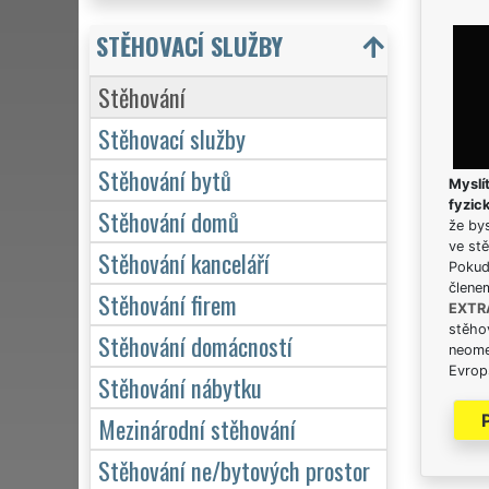
STĚHOVACÍ SLUŽBY
Stěhování
Stěhovací služby
Stěhování bytů
Myslít
fyzic
Stěhování domů
že bys
ve stě
Stěhování kanceláří
Pokud 
člene
Stěhování firem
EXTR
stěhov
Stěhování domácností
neome
Evrops
Stěhování nábytku
Mezinárodní stěhování
Stěhování ne/bytových prostor