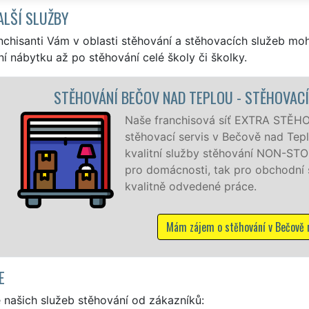
ALŠÍ SLUŽBY
nchisanti Vám v oblasti stěhování a stěhovacích služeb mo
í nábytku až po stěhování celé školy či školky.
OU - STĚHOVACÍ PRÁCE BEČOV NAD TEPLOU
 síť EXTRA STĚHOVÁNÍ vám zajišťuje kompletní
 v Bečově nad Teplou. Poskytujeme profesionální a
stěhování NON-STOP 24 hodin denně, 7 dní v týdnu jak
ak pro obchodní společnosti, a to levně a se zárukou
é práce.
 stěhování v Bečově nad Teplou
E
 našich služeb stěhování od zákazníků: