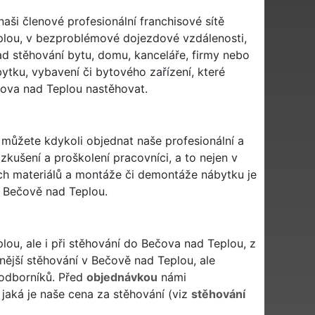
naši členové profesionální franchisové sítě
lou, v bezproblémové dojezdové vzdálenosti,
lad stěhování bytu, domu, kanceláře, firmy nebo
bytku, vybavení či bytového zařízení, které
ova nad Teplou nastěhovat.
i můžete kdykoli objednat naše profesionální a
zkušení a proškolení pracovníci, a to nejen v
ých materiálů a montáže či demontáže nábytku je
 Bečově nad Teplou.
ou, ale i při stěhování do Bečova nad Teplou, z
ější stěhování v Bečově nad Teplou, ale
 odborníků. Před
objednávkou
námi
jaká je naše cena za stěhování (viz
stěhování