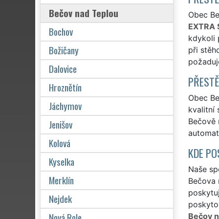
Bečov nad Teplou
Obec Beč
EXTRA 
Bochov
kdykoli 
Božičany
při stěh
požaduj
Dalovice
PŘESTĚ
Hroznětín
Obec Beč
Jáchymov
kvalitní
Bečově n
Jenišov
automat
Kolová
KDE PO
Kyselka
Naše spo
Merklín
Bečova 
poskytuj
Nejdek
poskytov
Nová Role
Bečov n