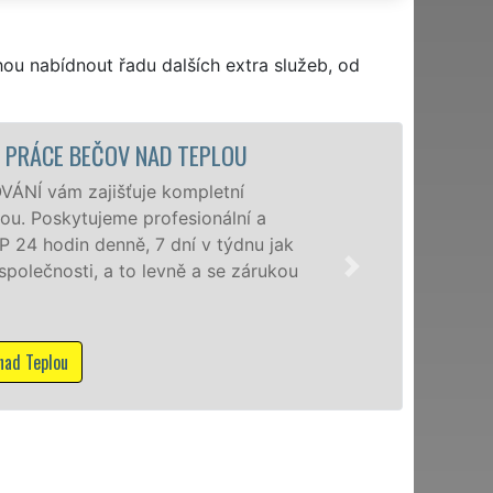
hou nabídnout řadu dalších extra služeb, od
STĚHOVACÍ SLUŽBA BEČOV NAD TE
Poskytujeme st
úrovni se speciá
domácnostem i 
kvality franchi
služby NON-STOP
Mám zájem o stěho