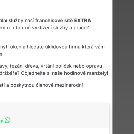
ální služby naší
franchisové sítě
EXTRA
em o odborné vyklízecí služby a práce?
či mytí oken a hledáte úklidovou firmu která vám
n
.
ávy, řezání dřeva, vrtání poliček nebo opravu
držbáře? Objednejte si naše
hodinové manžely
!
stí a poskytnou členové mezinárodní
pp