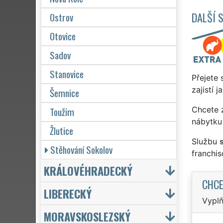
DALŠÍ 
Ostrov
Otovice
Sadov
Stanovice
Přejete 
zajistí 
Šemnice
Toužim
Chcete z
nábytku
Žlutice
Službu
Stěhování Sokolov
franchi
KRÁLOVÉHRADECKÝ
CHCE
LIBERECKÝ
Vyplň
MORAVSKOSLEZSKÝ