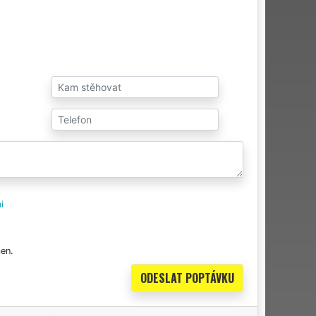
i
en.