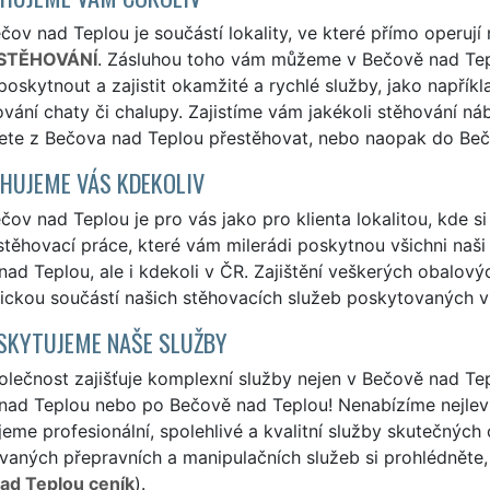
ov nad Teplou je součástí lokality, ve které přímo operují 
STĚHOVÁNÍ
. Zásluhou toho vám můžeme v Bečově nad Tep
poskytnout a zajistit okamžité a rychlé služby, jako napřík
ování chaty či chalupy. Zajistíme vám jakékoli stěhování ná
ete z Bečova nad Teplou přestěhovat, nebo naopak do Beč
HUJEME VÁS KDEKOLIV
ov nad Teplou je pro vás jako pro klienta lokalitou, kde s
 stěhovací práce, které vám milerádi poskytnou všichni naši 
ad Teplou, ale i kdekoli v ČR. Zajištění veškerých obalov
ickou součástí našich stěhovacích služeb poskytovaných v
SKYTUJEME NAŠE SLUŽBY
lečnost zajišťuje komplexní služby nejen v Bečově nad Tepl
nad Teplou nebo po Bečově nad Teplou! Nenabízíme nejlevn
eme profesionální, spolehlivé a kvalitní služby skutečných
aných přepravních a manipulačních služeb si prohlédněte, 
ad Teplou ceník
).