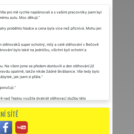
Vše pro mě rychle naplánovali a s vašimi pracovníky jsem byl
k mému autu. Moc děkuji.
ahy proběhlo hladce a cena byla více než příznivá. Mohu jen
 stěhováků super ochotný, milý a celé stěhování v Bečově
ování bylo také na jedničku, všichni byli ochotní a
u. Na všem jsme se předem domluvili a den stěhování již
 opravdu opatrně, takže nikde žádné škrábance. Vše tedy bylo
bytek, jak jsem si přála.
poručuji.
ově nad Teplou využila dvakrát stěhovací službu této
nou vám touto cestou moc děkuji za stěhování.
NÍ SÍTĚ
i a doporučuji. Díky za vaši ochotu.
ci. Velká spokojenost s celým procesem stěhováním pro mé