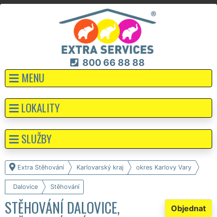
800 66 88 88
MENU
LOKALITY
SLUŽBY
Extra Stěhování
Karlovarský kraj
okres Karlovy Vary
Dalovice
Stěhování
STĚHOVÁNÍ DALOVICE,
Objednat