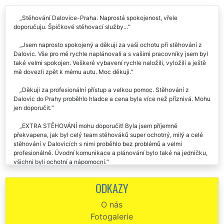
Stěhování Dalovice-Praha. Naprostá spokojenost, vřele
doporučuju. Špičkové stěhovací služby...
Jsem naprosto spokojený a děkuji za vaši ochotu při stěhování z
Dalovic. Vše pro mě rychle naplánovali a s vašimi pracovníky jsem byl
také velmi spokojen. Veškeré vybavení rychle naložili, vyložili a ještě
mě dovezli zpět k mému autu. Moc děkuji.
Děkuji za profesionální přístup a velkou pomoc. Stěhování z
Dalovic do Prahy proběhlo hladce a cena byla více než příznivá. Mohu
jen doporučit.
EXTRA STĚHOVÁNÍ mohu doporučit! Byla jsem příjemně
překvapena, jak byl celý team stěhováků super ochotný, milý a celé
stěhování v Dalovicích s nimi proběhlo bez problémů a velmi
profesionálně. Úvodní komunikace a plánování bylo také na jedničku,
všichni byli ochotní a nápomocní.
Moc děkuji za zajištění a poskytnutí stěhování z Prahy do Dalovic.
ODKAZY
Byla jsem velmi mile překvapena nejen samotným průběhem
stěhování, ale i špičkovým přístupem, oblečením a vybavením této
O nás
společnosti EXTRA STĚHOVÁNÍ. Rozhodně doporučuji, a budu
Fotogalerie
doporučovat tyto stěhováky.