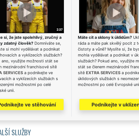
e si, že jste spolehlivý, zručný a
Máte cit a sklony k úklidům?
Ukl
ky zdatný člověk?
Domníváte se,
ráda a máte pak skvělý pocit z t
te si mohl vydělávat a podnikat
čistoty a vůně? Myslíte si, že by
hovacích a vyklízecích službách?
mohla vydělávat a podnikat v úk
ano, využijte možnosti stát se
službách? Pokud ano, využijte 
m mezinárodní franchisové sítě
stát se členem mezinárodní fran
A SERVICES
a podnikejte ve
sítě
EXTRA SERVICES
a podnike
acích a vyklízecích službách s
úklidových službách s neomeze
zenými možnostmi po celé
možnostmi po celé Evropské uni
ké unii.
Podnikejte ve stěhování
Podnikejte v uklízen
ALŠÍ SLUŽBY