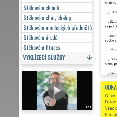
špičkov
Stěhování skladů
Stěho
Stěhování chat, chalup
Již d
Stěhování uměleckých předmětů
se jedn
Stěhování úřadů
Jsem 
spokojen
Stěhování fitness
Děkuj
VYKLÍZECÍ SLUŽBY
EXTRA
s nimi p
Děkuj
rychle. 
problémů
ODKA
Stěho
O nás
Fotoga
Preci
STĚHOVÁN
Všeob
Konta
Stěho