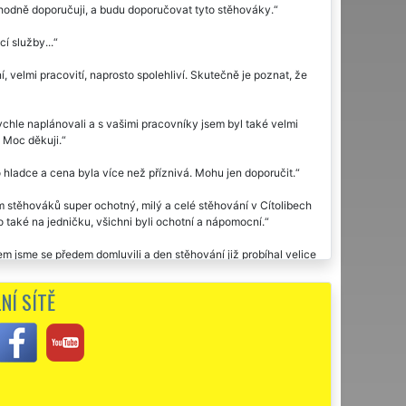
dně doporučuji, a budu doporučovat tyto stěhováky.
í služby...
 velmi pracovití, naprosto spolehliví. Skutečně je poznat, že
ychle naplánovali a s vašimi pracovníky jsem byl také velmi
. Moc děkuji.
 hladce a cena byla více než příznivá. Mohu jen doporučit.
stěhováků super ochotný, milý a celé stěhování v Cítolibech
 také na jedničku, všichni byli ochotní a nápomocní.
em jsme se předem domluvili a den stěhování již probíhal velice
ě, takže nikde žádné škrábance. Vše tedy bylo odstěhováno bez
 přála.
NÍ SÍTĚ
olibech využila dvakrát stěhovací službu této společnosti EXTRA
u moc děkuji za stěhování.
čuji. Díky za vaši ochotu.