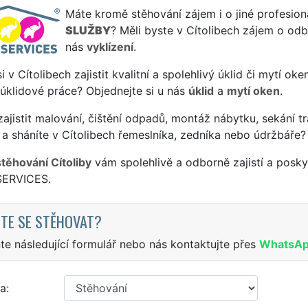
Máte kromě stěhování zájem i o jiné profesion
SLUŽBY
? Měli byste v Cítolibech zájem o odb
nás
vyklízení
.
si v Cítolibech zajistit kvalitní a spolehlivý úklid či mytí ok
 úklidové práce? Objednejte si u nás
úklid
a
mytí oken
.
ajistit malování, čištění odpadů, montáž nábytku, sekání tr
a sháníte v Cítolibech řemeslníka, zedníka nebo údržbáře?
stěhování Cítoliby
vám spolehlivě a odborně zajistí a posky
SERVICES.
TE SE STĚHOVAT?
te následující formulář nebo nás kontaktujte přes
WhatsA
a