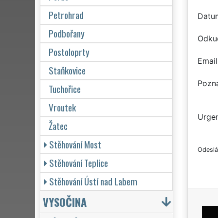
Petrohrad
Datu
Podbořany
Odku
Postoloprty
Email
Staňkovice
Pozn
Tuchořice
Vroutek
Urgen
Žatec
Stěhování Most
Odeslá
Stěhování Teplice
Stěhování Ústí nad Labem
VYSOČINA