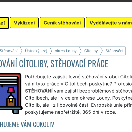
Vyklízení
Ceník stěhování
Vydělávejte s nám
ní
 Stěhování
Ústecký kraj
okres Louny
Cítoliby
Stěhování
VÁNÍ CÍTOLIBY, STĚHOVACÍ PRÁCE
Potřebujete zajistit levné stěhování v obci Cítol
vám tyto práce v Cítolibech poskytne? Profesio
STĚHOVÁNÍ
vám zajistí bezproblémové stěhová
Cítolibech, ale i v celém okrese Louny. Poskyt
Cítolib, ale i z libovolné části Evropské unie p
poskytujeme nepřetržitě, 365 dní v roce.
HUJEME VÁM COKOLIV