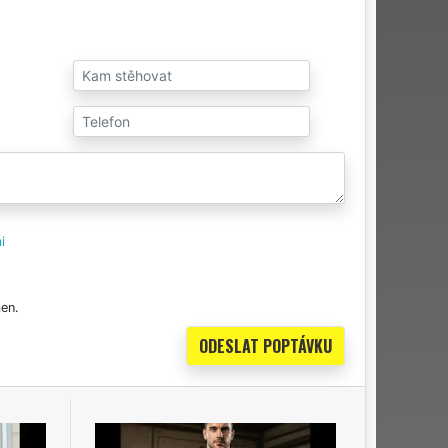
i
en.