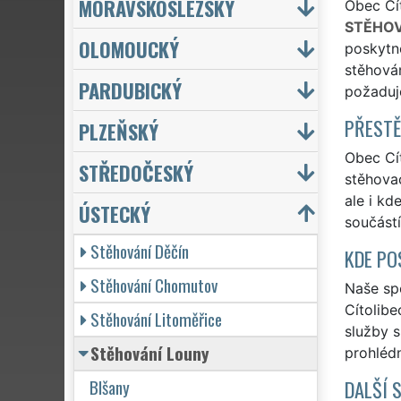
MORAVSKOSLEZSKÝ
Obec Cít
STĚHOV
OLOMOUCKÝ
poskytno
stěhován
PARDUBICKÝ
požaduje
PŘESTĚ
PLZEŇSKÝ
Obec Cít
STŘEDOČESKÝ
stěhovac
ale i kd
ÚSTECKÝ
součástí
Stěhování Děčín
KDE PO
Stěhování Chomutov
Naše spo
Cítolibe
Stěhování Litoměřice
služby 
Stěhování Louny
prohlédn
Blšany
DALŠÍ 