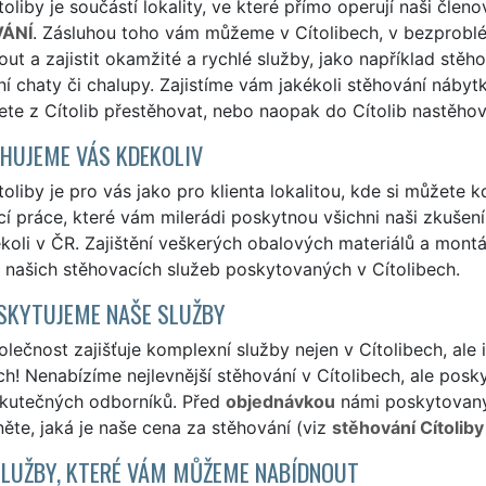
oliby je součástí lokality, ve které přímo operují naši člen
ÁNÍ
. Zásluhou toho vám můžeme v Cítolibech, v bezprobl
ut a zajistit okamžité a rychlé služby, jako například stěh
í chaty či chalupy. Zajistíme vám jakékoli stěhování nábytk
te z Cítolib přestěhovat, nebo naopak do Cítolib nastěhov
HUJEME VÁS KDEKOLIV
oliby je pro vás jako pro klienta lokalitou, kde si můžete k
í práce, které vám milerádi poskytnou všichni naši zkušení 
ekoli v ČR. Zajištění veškerých obalových materiálů a mon
 našich stěhovacích služeb poskytovaných v Cítolibech.
SKYTUJEME NAŠE SLUŽBY
lečnost zajišťuje komplexní služby nejen v Cítolibech, ale i
ch! Nenabízíme nejlevnější stěhování v Cítolibech, ale posky
skutečných odborníků. Před
objednávkou
námi poskytovanýc
ěte, jaká je naše cena za stěhování (viz
stěhování Cítoliby
SLUŽBY, KTERÉ VÁM MŮŽEME NABÍDNOUT