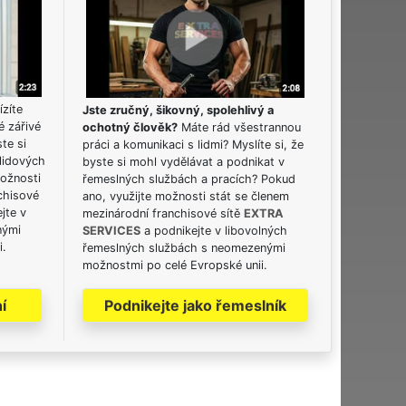
ízíte
Jste zručný, šikovný, spolehlivý a
é zářivé
ochotný člověk?
Máte rád všestrannou
ste si
práci a komunikaci s lidmi? Myslíte si, že
lidových
byste si mohl vydělávat a podnikat v
možnosti
řemeslných službách a pracích? Pokud
chisové
ano, využijte možnosti stát se členem
jte v
mezinárodní franchisové sítě
EXTRA
nými
SERVICES
a podnikejte v libovolných
i.
řemeslných službách s neomezenými
možnostmi po celé Evropské unii.
í
Podnikejte jako řemeslník