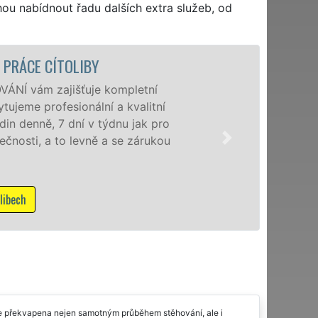
hou nabídnout řadu dalších extra služeb, od
STĚHOVACÍ SLUŽBA CÍTOLIBY - ST
Poskytujeme stěhovací slu
speciální stěhovací techni
domácnostem i firmám v ce
franchisové sítě EXTRA S
NON-STOP včetně víkendů a
Mám zájem o stěhovací služ
mile překvapena nejen samotným průběhem stěhování, ale i