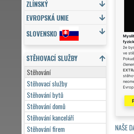
ZLÍNSKÝ
EVROPSKÁ UNIE
SLOVENSKO
Myslít
fyzic
že bys
ve stě
STĚHOVACÍ SLUŽBY
Pokud 
člene
Stěhování
EXTR
stěhov
Stěhovací služby
neome
Evrops
Stěhování bytů
Stěhování domů
Stěhování kanceláří
NAŠE D
Stěhování firem