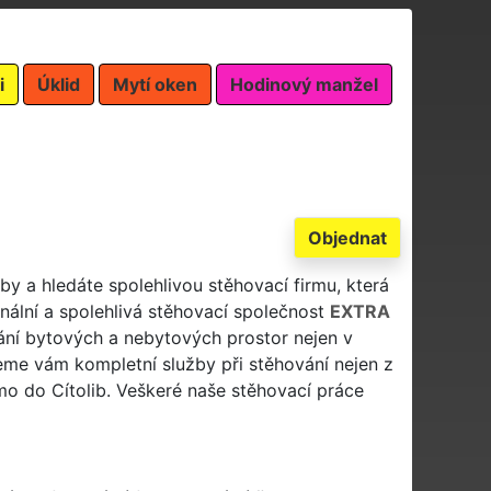
i
Úklid
Mytí oken
Hodinový manžel
Objednat
iby a hledáte spolehlivou stěhovací firmu, která
nální a spolehlivá stěhovací společnost
EXTRA
ní bytových a nebytových prostor nejen v
neme vám kompletní služby při stěhování nejen z
římo do Cítolib. Veškeré naše stěhovací práce