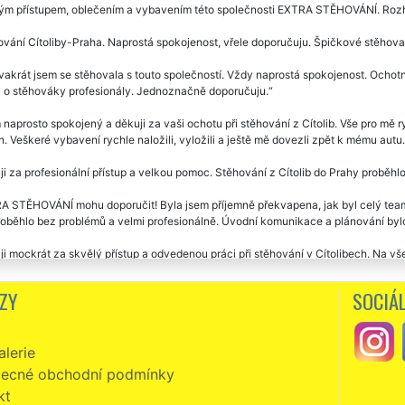
ým přístupem, oblečením a vybavením této společnosti EXTRA STĚHOVÁNÍ. Rozho
vání Cítoliby-Praha. Naprostá spokojenost, vřele doporučuju. Špičkové stěhovac
vakrát jsem se stěhovala s touto společností. Vždy naprostá spokojenost. Ochotní,
á o stěhováky profesionály. Jednoznačně doporučuju.
naprosto spokojený a děkuji za vaši ochotu při stěhování z Cítolib. Vše pro mě r
. Veškeré vybavení rychle naložili, vyložili a ještě mě dovezli zpět k mému autu
i za profesionální přístup a velkou pomoc. Stěhování z Cítolib do Prahy proběhlo
 STĚHOVÁNÍ mohu doporučit! Byla jsem příjemně překvapena, jak byl celý team 
roběhlo bez problémů a velmi profesionálně. Úvodní komunikace a plánování bylo
i mockrát za skvělý přístup a odvedenou práci při stěhování v Cítolibech. Na vš
Pracovníci vše pečlivě balili do folie a s nábytkem manipulovali opravdu opatrn
, pánové jsou milý a v novém bytě mi pomohli rozmístit větší nábytek, jak jsem si
ZY
SOCIÁL
vání z Cítolib. Milí, ochotní vstřícní. Super servis i cena. Děkuji a doporučuji.
lerie
zní, slušní, milí a velmi ochotní. Skutečně mohu vřele doporučit. Již jsem v Cít
Í. Jejich přístup k práci předčil moje očekávání. Ještě jednou vám touto cesto
ecné obchodní podmínky
kt
vání Cítoliby -Prešov. Velká spokojenost se stěhováním i cenou. Děkuji a doporu