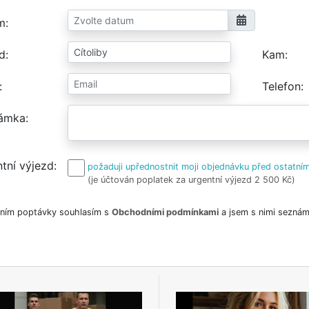
m
d
Kam
Telefon
ámka
tní výjezd
požaduji upřednostnit moji objednávku před ostatním
(je účtován poplatek za urgentní výjezd 2 500 Kč)
ním poptávky souhlasím s
Obchodními podmínkami
a jsem s nimi seznám