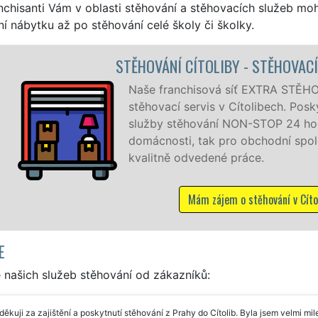
nchisanti Vám v oblasti stěhování a stěhovacích služeb mo
í nábytku až po stěhování celé školy či školky.
HOVACÍ PRÁCE CÍTOLIBY
 STĚHOVÁNÍ vám zajišťuje kompletní
h. Poskytujeme profesionální a kvalitní
24 hodin denně, 7 dní v týdnu jak pro
í společnosti, a to levně a se zárukou
í v Cítolibech
E
 našich služeb stěhování od zákazníků:
ěkuji za zajištění a poskytnutí stěhování z Prahy do Cítolib. Byla jsem velmi 