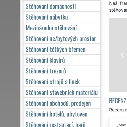
Naši fra
Stěhování domácností
stěhován
Stěhování nábytku
STĚHOVÁNÍ CÍTOLIBY - STĚ
Mezinárodní stěhování
Naše franchisová síť EXTRA
Stěhování ne/bytových prostor
stěhovací servis v Cítolibec
Stěhování těžkých břemen
služby stěhování NON-STOP 
domácnosti, tak pro obchodn
Stěhování klavírů
kvalitně odvedené práce.
Stěhování trezorů
Mám zájem o stěhován
Stěhování strojů a linek
Stěhování stavebních materiálů
RECENZ
Stěhování obchodů, prodejen
Recenze
Stěhování hotelů, ubytoven
Stěhování restaurací, barů
Moc d