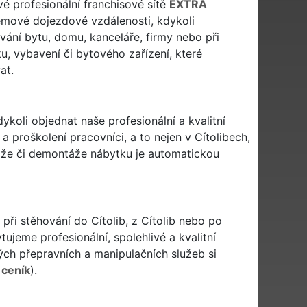
ové profesionální franchisové sítě
EXTRA
émové dojezdové vzdálenosti, kdykoli
ování bytu, domu, kanceláře, firmy nebo při
u, vybavení či bytového zařízení, které
at.
dykoli objednat naše profesionální a kvalitní
a proškolení pracovníci, a to nejen v Cítolibech,
táže či demontáže nábytku je automatickou
 při stěhování do Cítolib, z Cítolib nebo po
tujeme profesionální, spolehlivé a kvalitní
h přepravních a manipulačních služeb si
 ceník
).