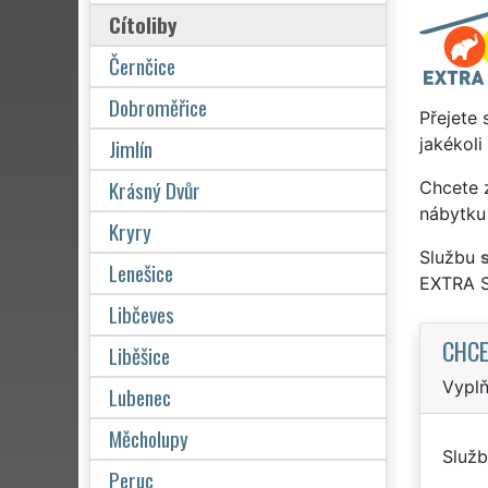
Cítoliby
Černčice
Dobroměřice
Přejete 
Jimlín
jakékoli
Krásný Dvůr
Chcete z
nábytku 
Kryry
Službu
Lenešice
EXTRA 
Libčeves
CHCE
Liběšice
Vyplň
Lubenec
Měcholupy
Služb
Peruc