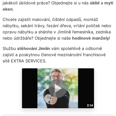
jakékoli úklidové práce? Objednejte si u nás
úklid
a
mytí
oken
.
Chcete zajistit malování, čištění odpadů, montáž
nábytku, sekání trávy, řezání dřeva, vrtání poliček nebo
opravu nábytku a sháníte v Jimlíně řemeslníka, zedníka
nebo údržbáře? Objednejte si naše
hodinové manžely
!
Službu
stěhování Jimlín
vám spolehlivě a odborně
zajistí a poskytnou členové mezinárodní franchisové
sítě EXTRA SERVICES.