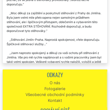
spokojenost. Ochotní, velmi pracovití, naprosto spolehliví. Skutečně je
poznat, že se jedná o stěhováky profesionály. Jednoznačně
doporučuju.
Moc děkuji za zajištění a poskytnutí stěhování z Prahy do Jimlína.
Byla jsem velmi mile překvapena nejen samotným průběhem
stěhování, ale i špičkovým přístupem, oblečením a vybavením této
společnosti EXTRA STĚHOVÁNÍ. Rozhodně doporučuji, a budu
doporučovat tyto stěhováky.
Stěhování Jimlín-Praha. Naprostá spokojenost, vřele doporučuju.
Špičkové stěhovací služby...
Jsem naprosto spokojený a děkuji za vaši ochotu při stěhování z
Jimlína. Vše pro mě rychle naplánovali a s vašimi pracovníky jsem byl
také velmi spokojen. Veškeré vybavení rychle naložili, vyložili a ještě
mě dovezli zpět k mému autu. Moc děkuji.
ODKAZY
Děkuji za profesionální přístup a velkou pomoc. Stěhování z Jimlína
do Prahy proběhlo hladce a cena byla více než příznivá. Mohu jen
O nás
doporučit.
Fotogalerie
EXTRA STĚHOVÁNÍ mohu doporučit! Byla jsem příjemně
Všeobecné obchodní podmínky
překvapena, jak byl celý team stěhováků super ochotný, milý a celé
Kontakt
stěhování v Jimlíně s nimi proběhlo bez problémů a velmi