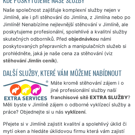
Naše společnost zajišťuje komplexní služby nejen v
Jimlíně, ale i při stěhování do Jimlína, z Jimlína nebo po
Jimlíně! Nenabízíme nejlevnější stěhování v Jimlíně, ale
poskytujeme profesionální, spolehlivé a kvalitní služby
skutečných odborníků. Před
objednávkou
námi
poskytovaných přepravních a manipulačních služeb si
prohlédněte, jaká je naše cena za stěhování (viz
stěhování Jimlín ceník
).
DALŠÍ SLUŽBY, KTERÉ VÁM MŮŽEME NABÍDNOUT
Máte kromě stěhování zájem i o
jiné profesionální služby naší
franchisové sítě
EXTRA SLUŽBY
?
Měli byste v Jimlíně zájem o odborné vyklízecí služby a
práce? Objednejte si u nás
vyklízení
.
Přejete si v Jimlíně zajistit kvalitní a spolehlivý úklid či
mytí oken a hledáte úklidovou firmu která vám zajistí