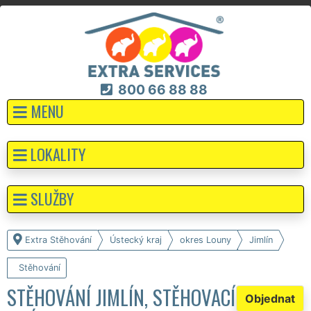
800 66 88 88
MENU
LOKALITY
SLUŽBY
Extra Stěhování
Ústecký kraj
okres Louny
Jimlín
Stěhování
STĚHOVÁNÍ JIMLÍN, STĚHOVACÍ
Objednat