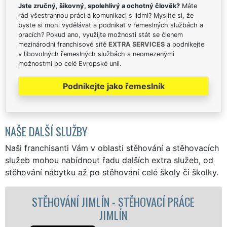
Jste zručný, šikovný, spolehlivý a ochotný člověk?
Máte
rád všestrannou práci a komunikaci s lidmi? Myslíte si, že
byste si mohl vydělávat a podnikat v řemeslných službách a
pracích? Pokud ano, využijte možnosti stát se členem
mezinárodní franchisové sítě
EXTRA SERVICES
a podnikejte
v libovolných řemeslných službách s neomezenými
možnostmi po celé Evropské unii.
Podnikejte jako řemeslník
NAŠE DALŠÍ SLUŽBY
Naši franchisanti Vám v oblasti stěhování a stěhovacích
služeb mohou nabídnout řadu dalších extra služeb, od
stěhování nábytku až po stěhování celé školy či školky.
Í PRÁCE
STĚHOVACÍ SLUŽBA JIMLÍN - STĚH
FIRMA JIMLÍN