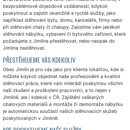
bezproblémové dojezdové vzdálenosti, kdykoli
poskytnout a zajistit okamžité a rychlé služby, jako
například stěhování bytu, domu, kanceláře, firmy nebo
při stěhování chaty či chalupy. Zajistíme vám jakékoli
stěhování nábytku, vybavení či bytového zařízení, které
požadujete z Jimlína přestěhovat, nebo naopak do
Jimlína nastěhovat.
PŘESTĚHUJEME VÁS KDEKOLIV
Obec Jimlín je pro vás jako pro klienta lokalitou, kde si
můžete kdykoli objednat naše profesionální a kvalitní
stěhovací práce, které vám milerádi poskytnou všichni
naši zkušení a proškolení pracovníci, a to nejen v
Jimlíně, ale i kdekoli v ČR. Zajištění veškerých
obalových materiálů a montáže či demontáže nábytku
je automatickou součástí našich stěhovacích služeb
poskytovaných v Jimlíně.
KDE POSKYTUJEME NAŠE SLUŽBY