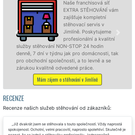
á síť
Poskytujeme
ÁNÍ vám
stěhovací slu
etní
Jimlíně na šp
s v
úrovni se spec
tujeme
stěhovací
kvalitní
technikou. Ty
in
služby zajišťujeme domácnostem i fir
osti, tak
celém okresu Louny se zárukou kvality
ě a se
franchisové sítě EXTRA STĚHOVÁNÍ.
Nabízíme stěhovací služby NON-STOP
včetně víkendů a svátků bez příplatků.
Mám zájem o stěhovací služby v Jimlíně
RECENZE
Recenze našich služeb stěhování od zákazníků:
Již dvakrát jsem se stěhovala s touto společností. Vždy naprostá