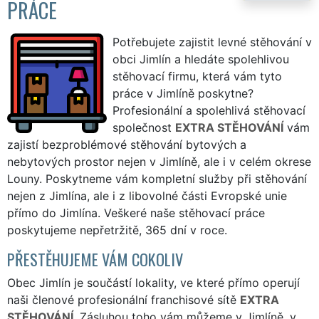
PRÁCE
Potřebujete zajistit levné stěhování v
obci Jimlín a hledáte spolehlivou
stěhovací firmu, která vám tyto
práce v Jimlíně poskytne?
Profesionální a spolehlivá stěhovací
společnost
EXTRA STĚHOVÁNÍ
vám
zajistí bezproblémové stěhování bytových a
nebytových prostor nejen v Jimlíně, ale i v celém okrese
Louny. Poskytneme vám kompletní služby při stěhování
nejen z Jimlína, ale i z libovolné části Evropské unie
přímo do Jimlína. Veškeré naše stěhovací práce
poskytujeme nepřetržitě, 365 dní v roce.
PŘESTĚHUJEME VÁM COKOLIV
Obec Jimlín je součástí lokality, ve které přímo operují
naši členové profesionální franchisové sítě
EXTRA
STĚHOVÁNÍ
. Zásluhou toho vám můžeme v Jimlíně, v