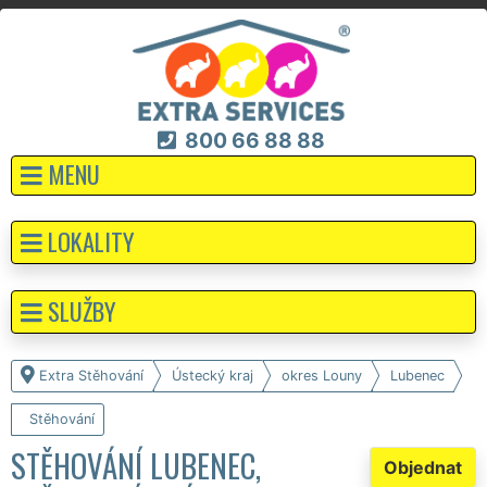
800 66 88 88
MENU
LOKALITY
SLUŽBY
Extra Stěhování
Ústecký kraj
okres Louny
Lubenec
Stěhování
STĚHOVÁNÍ LUBENEC,
Objednat