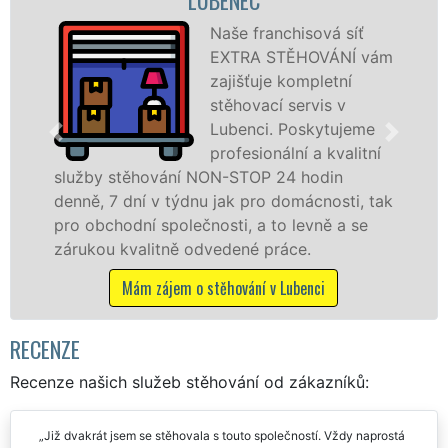
ová síť
Poskytujem
OVÁNÍ vám
stěhovací s
pletní
Lubenci na
vis v
špičkové úr
kytujeme
speciální st
a kvalitní
technikou. 
odin
služby zajišťujeme domácnostem i f
cnosti, tak
celém okresu Louny se zárukou kval
vně a se
franchisové sítě EXTRA STĚHOVÁNÍ.
.
Nabízíme stěhovací služby NON-ST
včetně víkendů a svátků bez příplatk
nci
Mám zájem o stěhovací služby v Lube
RECENZE
Recenze našich služeb stěhování od zákazníků: