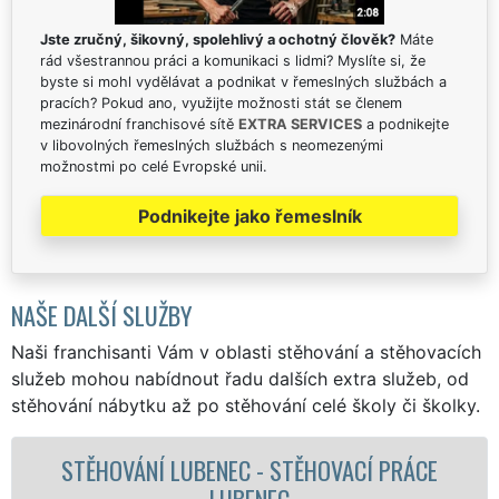
Jste zručný, šikovný, spolehlivý a ochotný člověk?
Máte
rád všestrannou práci a komunikaci s lidmi? Myslíte si, že
byste si mohl vydělávat a podnikat v řemeslných službách a
pracích? Pokud ano, využijte možnosti stát se členem
mezinárodní franchisové sítě
EXTRA SERVICES
a podnikejte
v libovolných řemeslných službách s neomezenými
možnostmi po celé Evropské unii.
Podnikejte jako řemeslník
NAŠE DALŠÍ SLUŽBY
Naši franchisanti Vám v oblasti stěhování a stěhovacích
služeb mohou nabídnout řadu dalších extra služeb, od
stěhování nábytku až po stěhování celé školy či školky.
ACÍ PRÁCE
STĚHOVACÍ SLUŽBA LUBENEC
STĚHOVACÍ FIRMA LUBENE