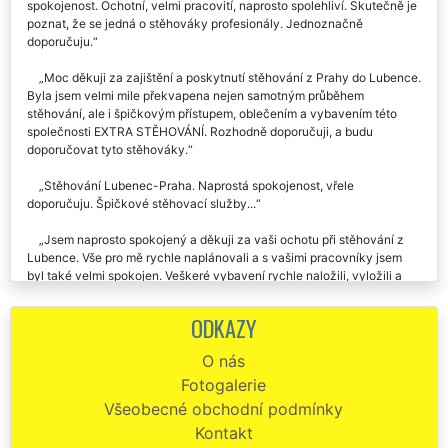
Již dvakrát jsem se stěhovala s touto společností. Vždy naprostá
spokojenost. Ochotní, velmi pracovití, naprosto spolehliví. Skutečně je
poznat, že se jedná o stěhováky profesionály. Jednoznačně
doporučuju.
Moc děkuji za zajištění a poskytnutí stěhování z Prahy do Lubence.
Byla jsem velmi mile překvapena nejen samotným průběhem
stěhování, ale i špičkovým přístupem, oblečením a vybavením této
společnosti EXTRA STĚHOVÁNÍ. Rozhodně doporučuji, a budu
doporučovat tyto stěhováky.
Stěhování Lubenec-Praha. Naprostá spokojenost, vřele
doporučuju. Špičkové stěhovací služby...
Jsem naprosto spokojený a děkuji za vaši ochotu při stěhování z
Lubence. Vše pro mě rychle naplánovali a s vašimi pracovníky jsem
byl také velmi spokojen. Veškeré vybavení rychle naložili, vyložili a
ještě mě dovezli zpět k mému autu. Moc děkuji.
ODKAZY
Děkuji za profesionální přístup a velkou pomoc. Stěhování z
Lubence do Prahy proběhlo hladce a cena byla více než příznivá.
O nás
Mohu jen doporučit.
Fotogalerie
EXTRA STĚHOVÁNÍ mohu doporučit! Byla jsem příjemně
Všeobecné obchodní podmínky
překvapena, jak byl celý team stěhováků super ochotný, milý a celé